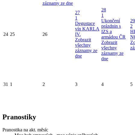
záznamy ze dne
28
27
1
1
Ukončení
29
Degustace
prázdnin s
2
vín KARLA
IZS a
H
24
25
26
IV.
armádou ČR
N
Zobrazit
Zobrazit
Zo
všechny
všechny
zá
záznamy ze
záznamy ze
dne
dne
31
1
2
3
4
5
Pranostiky
Pranostika na akt. měsíc