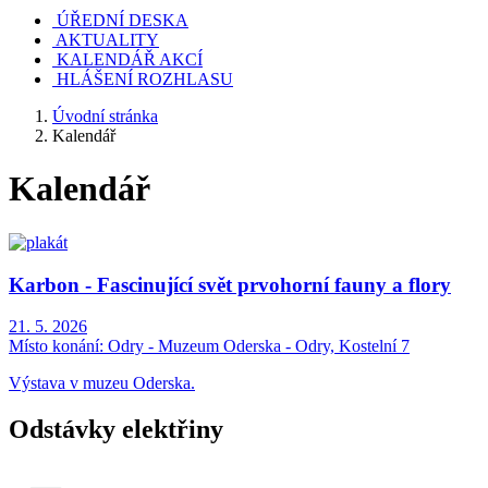
ÚŘEDNÍ DESKA
AKTUALITY
KALENDÁŘ AKCÍ
HLÁŠENÍ ROZHLASU
Úvodní stránka
Kalendář
Kalendář
Karbon - Fascinující svět prvohorní fauny a flory
21. 5. 2026
Místo konání:
Odry - Muzeum Oderska - Odry, Kostelní 7
Výstava v muzeu Oderska.
Odstávky elektřiny