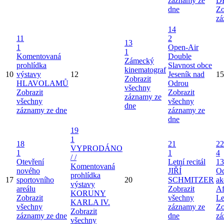
záznamy ze
D
dne
Zo
zá
14
11
2
13
1
Open-Air
1
Komentovaná
Double
Zámecký
prohlídka
Slavnost obce
kinematograf
10
výstavy
12
Jeseník nad
15
Zobrazit
HLAVOLAMŮ
Odrou
všechny
Zobrazit
Zobrazit
záznamy ze
všechny
všechny
dne
záznamy ze dne
záznamy ze
dne
19
1
18
21
22
VYPRODÁNO
1
1
4
/ /
Otevření
Letní recitál
13
Komentovaná
nového
JIŘÍ
Od
prohlídka
17
sportovního
20
SCHMITZER
ak
výstavy
areálu
Zobrazit
Af
KORUNY
Zobrazit
všechny
Le
KARLA IV.
všechny
záznamy ze
Zo
Zobrazit
záznamy ze dne
dne
zá
všechny