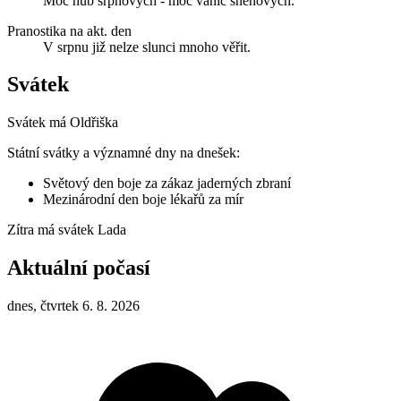
Moc hub srpnových - moc vánic sněhových.
Pranostika na akt. den
V srpnu již nelze slunci mnoho věřit.
Svátek
Svátek má
Oldřiška
Státní svátky a významné dny na dnešek:
Světový den boje za zákaz jaderných zbraní
Mezinárodní den boje lékařů za mír
Zítra má svátek
Lada
Aktuální počasí
dnes, čtvrtek 6. 8. 2026