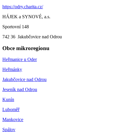
https://odry.charita.cz/
HÁJEK a SYNOVÉ, a.s.
Sportovní 148
742 36 Jakubčovice nad Odrou
Obce mikroregionu
Heřmanice u Oder
Heřmánky
Jakubčovice nad Odrou
Jeseník nad Odrou
Kunín
Luboměř
Mankovice
Spálov