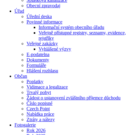
Splašková kanalizace
Obecní zpravodaj
Úřad
Úřední deska
Povinné informace
Informační systém obecního úřadu
Veřejně přístupné registry, seznamy, evidence,
rejstříky
Veřejné zakázky
Vyhlášené výzvy
E-podatelna
Dokumenty
Formuláře
Hlášení rozhlasu
Občan
Poplatky
Vidimace a legalizace
Trvalý pobyt
Žádost o ustanovení zvláštního příjemce důchodu
Číslo popisné
Czech Point
Nabídka práce
Ztráty a nálezy
Fotogalerie
Rok 2026