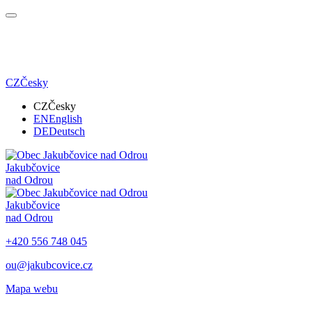
CZ
Česky
CZ
Česky
EN
English
DE
Deutsch
Jakubčovice
nad Odrou
Jakubčovice
nad Odrou
+420 556 748 045
ou@jakubcovice.cz
Mapa webu