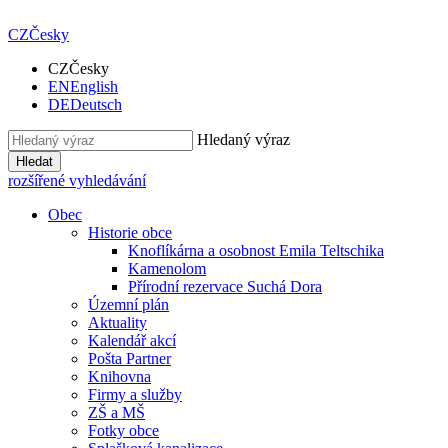
CZ
Česky
CZ
Česky
EN
English
DE
Deutsch
Hledaný výraz
Hledat
rozšířené vyhledávání
Obec
Historie obce
Knoflíkárna a osobnost Emila Teltschika
Kamenolom
Přírodní rezervace Suchá Dora
Územní plán
Aktuality
Kalendář akcí
Pošta Partner
Knihovna
Firmy a služby
ZŠ a MŠ
Fotky obce