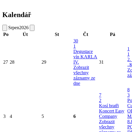
Kalendář
Srpen
2026
Po
Út
St
Čt
Pá
30
1
1
Degustace
1
vín KARLA
2.
27
28
29
IV.
31
„K
Zobrazit
Zo
všechny
zá
záznamy ze
dne
8
7
3
2
Po
Kosí bratři
Cu
Koncert Easy
O
3
4
5
6
Company
M
Zobrazit
8.
všechny
P