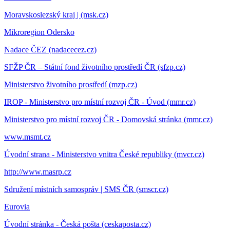
Moravskoslezský kraj | (msk.cz)
Mikroregion Odersko
Nadace ČEZ (nadacecez.cz)
SFŽP ČR – Státní fond životního prostředí ČR (sfzp.cz)
Ministerstvo životního prostředí (mzp.cz)
IROP - Ministerstvo pro místní rozvoj ČR - Úvod (mmr.cz)
Ministerstvo pro místní rozvoj ČR - Domovská stránka (mmr.cz)
www.msmt.cz
Úvodní strana - Ministerstvo vnitra České republiky (mvcr.cz)
http://www.masrp.cz
Sdružení místních samospráv | SMS ČR (smscr.cz)
Eurovia
Úvodní stránka - Česká pošta (ceskaposta.cz)