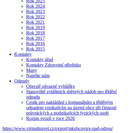
Rok 2025
Rok 2024
Rok 2023
Rok 2022
Rok 2021
Rok 2019
Rok 2018
Rok 2017
Rok 2016
Rok 2015
Kontakty
Kontakty úřad
Kontakty Zdravotní středisko
Mapy
Napište nám
Odpady
Obecně závazné vyhlášky
Stanoviště zvláštních sběrných nádob pro třídění
odpadu
Ceník pro nakládání s komunálním a tříděným
odpadem vznikajícím na území obce při činnosti
právnických a podnikajících fyzických osob
Rozpis svozů v roce 2026
https://www.virtualtravel.cz/export/jakubcovice-nad-odrou/