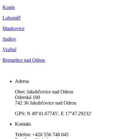
Kunín
Luboměř
Mankovice
Spálov
Vražné
Bernartice nad Odrou
Adresa
Obec Jakubčovice nad Odrou
Oderská 100
742 36 Jakubčovice nad Odrou
GPS: N 49°41.67745′, E 17°47.29232′
Kontakt
Telefon: +420 556 748 045