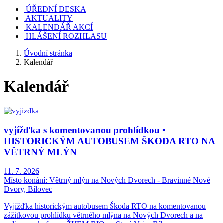
ÚŘEDNÍ DESKA
AKTUALITY
KALENDÁŘ AKCÍ
HLÁŠENÍ ROZHLASU
Úvodní stránka
Kalendář
Kalendář
vyjížďka s komentovanou prohlídkou •
HISTORICKÝM AUTOBUSEM ŠKODA RTO NA
VĚTRNÝ MLÝN
11. 7. 2026
Místo konání:
Větrný mlýn na Nových Dvorech - Bravinné Nové
Dvory, Bílovec
Vyjížďka historickým autobusem Škoda RTO na komentovanou
zážitkovou prohlídku větrného mlýna na Nových Dvorech a na