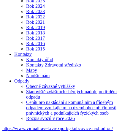
Rok 2025
Rok 2024
Rok 2023
Rok 2022
Rok 2021
Rok 2019
Rok 2018
Rok 2017
Rok 2016
Rok 2015
Kontakty
Kontakty úřad
Kontakty Zdravotní středisko
Mapy
Napište nám
Odpady
Obecně závazné vyhlášky
Stanoviště zvláštních sběrných nádob pro třídění
odpadu
Ceník pro nakládání s komunálním a tříděným
odpadem vznikajícím na území obce při činnosti
právnických a podnikajících fyzických osob
Rozpis svozů v roce 2026
https://www.virtualtravel.cz/export/jakubcovice-nad-odrou/