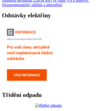
rodinnou ekofarmu ŽIJEM BIO ve Staré Vsi u Bílovce.
Nezapomenutelný zážitek a atmosféra!
Odstávky elektřiny
Třídění odpadu