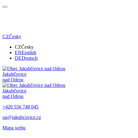
CZ
Česky
CZ
Česky
EN
English
DE
Deutsch
Jakubčovice
nad Odrou
Jakubčovice
nad Odrou
+420 556 748 045
ou@jakubcovice.cz
Mapa webu