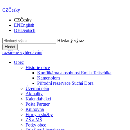
CZ
Česky
CZ
Česky
EN
English
DE
Deutsch
Hledaný výraz
Hledat
rozšířené vyhledávání
Obec
Historie obce
Knoflíkárna a osobnost Emila Teltschika
Kamenolom
Přírodní rezervace Suchá Dora
Územní plán
Aktuality
Kalendář akcí
Pošta Partner
Knihovna
Firmy a služby
ZŠ a MŠ
Fotky obce