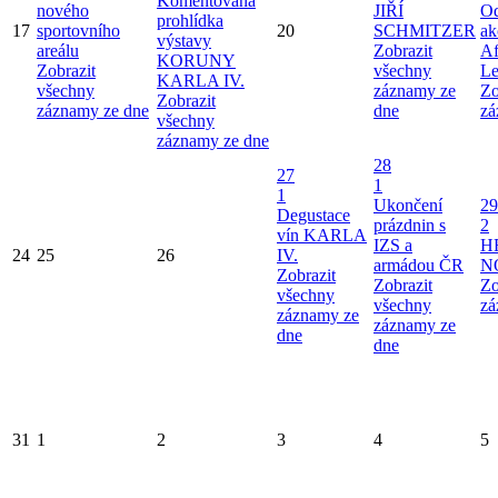
Komentovaná
nového
JIŘÍ
Od
prohlídka
17
sportovního
20
SCHMITZER
ak
výstavy
areálu
Zobrazit
Af
KORUNY
Zobrazit
všechny
Le
KARLA IV.
všechny
záznamy ze
Zo
Zobrazit
záznamy ze dne
dne
zá
všechny
záznamy ze dne
28
27
1
1
Ukončení
29
Degustace
prázdnin s
2
vín KARLA
IZS a
H
24
25
26
IV.
armádou ČR
N
Zobrazit
Zobrazit
Zo
všechny
všechny
zá
záznamy ze
záznamy ze
dne
dne
31
1
2
3
4
5