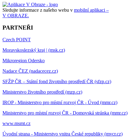
Sledujte informace z našeho webu v
mobilní aplikaci –
V OBRAZE.
PARTNEŘI
Czech POINT
Moravskoslezský kraj | (msk.cz)
Mikroregion Odersko
Nadace ČEZ (nadacecez.cz)
SFŽP ČR – Státní fond životního prostředí ČR (sfzp.cz)
Ministerstvo životního prostředí (mzp.cz)
IROP - Ministerstvo pro místní rozvoj ČR - Úvod (mmr.cz)
Ministerstvo pro místní rozvoj ČR - Domovská stránka (mmr.cz)
www.msmt.cz
Úvodní strana - Ministerstvo vnitra České republiky (mvcr.cz)