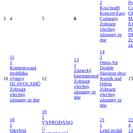
2
Po
Kosí bratři
Cu
Koncert Easy
O
3
4
5
6
Company
M
Zobrazit
8.
všechny
P
záznamy ze
D
dne
Zo
zá
14
11
2
13
1
Open-Air
1
Komentovaná
Double
Zámecký
prohlídka
Slavnost obce
kinematograf
10
výstavy
12
Jeseník nad
15
Zobrazit
HLAVOLAMŮ
Odrou
všechny
Zobrazit
Zobrazit
záznamy ze
všechny
všechny
dne
záznamy ze dne
záznamy ze
dne
19
1
18
21
22
VYPRODÁNO
1
1
4
/ /
Otevření
Letní recitál
13