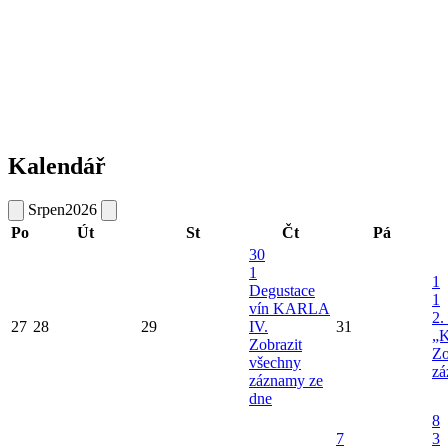
Kalendář
Srpen
2026
Po
Út
St
Čt
Pá
30
1
1
Degustace
1
vín KARLA
2.
27
28
29
IV.
31
„K
Zobrazit
Zo
všechny
zá
záznamy ze
dne
8
7
3