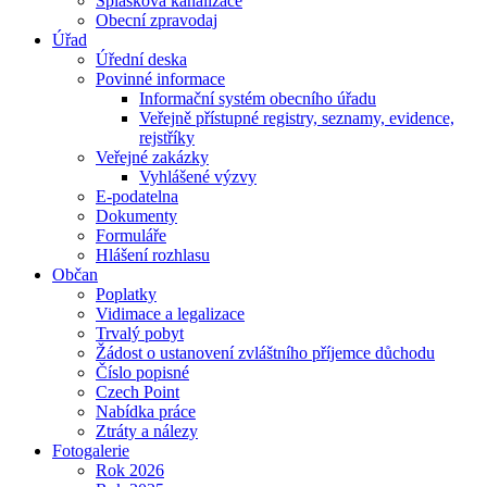
Splašková kanalizace
Obecní zpravodaj
Úřad
Úřední deska
Povinné informace
Informační systém obecního úřadu
Veřejně přístupné registry, seznamy, evidence,
rejstříky
Veřejné zakázky
Vyhlášené výzvy
E-podatelna
Dokumenty
Formuláře
Hlášení rozhlasu
Občan
Poplatky
Vidimace a legalizace
Trvalý pobyt
Žádost o ustanovení zvláštního příjemce důchodu
Číslo popisné
Czech Point
Nabídka práce
Ztráty a nálezy
Fotogalerie
Rok 2026