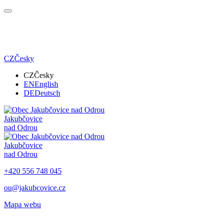
CZ
Česky
CZ
Česky
EN
English
DE
Deutsch
Jakubčovice
nad Odrou
Jakubčovice
nad Odrou
+420 556 748 045
ou@jakubcovice.cz
Mapa webu