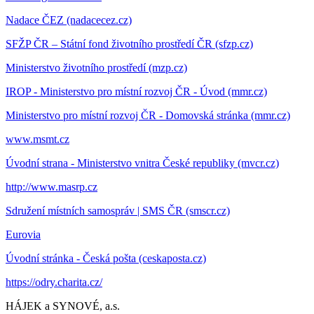
Nadace ČEZ (nadacecez.cz)
SFŽP ČR – Státní fond životního prostředí ČR (sfzp.cz)
Ministerstvo životního prostředí (mzp.cz)
IROP - Ministerstvo pro místní rozvoj ČR - Úvod (mmr.cz)
Ministerstvo pro místní rozvoj ČR - Domovská stránka (mmr.cz)
www.msmt.cz
Úvodní strana - Ministerstvo vnitra České republiky (mvcr.cz)
http://www.masrp.cz
Sdružení místních samospráv | SMS ČR (smscr.cz)
Eurovia
Úvodní stránka - Česká pošta (ceskaposta.cz)
https://odry.charita.cz/
HÁJEK a SYNOVÉ, a.s.