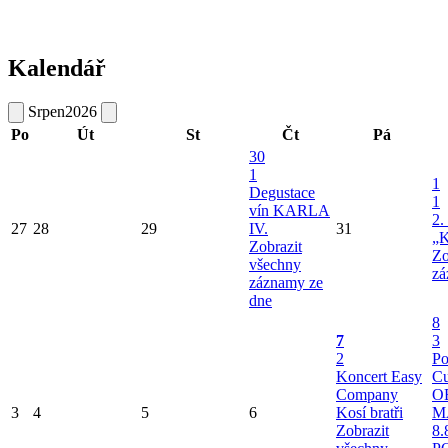
Kalendář
Srpen
2026
Po
Út
St
Čt
Pá
30
1
1
Degustace
1
vín KARLA
2.
27
28
29
IV.
31
„K
Zobrazit
Zo
všechny
zá
záznamy ze
dne
8
7
3
2
Po
Koncert Easy
Cu
Company
O
3
4
5
6
Kosí bratři
M
Zobrazit
8.