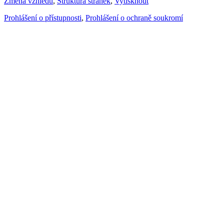
Změna vzhledu
,
Struktura stránek
,
Vytisknout
Prohlášení o přístupnosti
,
Prohlášení o ochraně soukromí