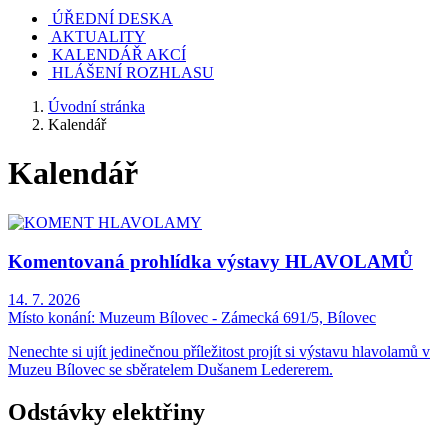
ÚŘEDNÍ DESKA
AKTUALITY
KALENDÁŘ AKCÍ
HLÁŠENÍ ROZHLASU
Úvodní stránka
Kalendář
Kalendář
Komentovaná prohlídka výstavy HLAVOLAMŮ
14. 7. 2026
Místo konání:
Muzeum Bílovec - Zámecká 691/5, Bílovec
Nenechte si ujít jedinečnou příležitost projít si výstavu hlavolamů v
Muzeu Bílovec se sběratelem Dušanem Ledererem.
Odstávky elektřiny