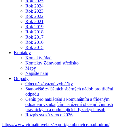
Rok 2025
Rok 2024
Rok 2023
Rok 2022
Rok 2021
Rok 2019
Rok 2018
Rok 2017
Rok 2016
Rok 2015
Kontakty
Kontakty úřad
Kontakty Zdravotní středisko
Mapy
Napište nám
Odpady
Obecně závazné vyhlášky
Stanoviště zvláštních sběrných nádob pro třídění
odpadu
Ceník pro nakládání s komunálním a tříděným
odpadem vznikajícím na území obce při činnosti
právnických a podnikajících fyzických osob
Rozpis svozů v roce 2026
https://www.virtualtravel.cz/export/jakubcovice-nad-odrou/