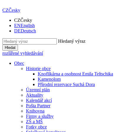
CZ
Česky
CZ
Česky
EN
English
DE
Deutsch
Hledaný výraz
Hledat
rozšířené vyhledávání
Obec
Historie obce
Knoflíkárna a osobnost Emila Teltschika
Kamenolom
Přírodní rezervace Suchá Dora
Územní plán
Aktuality
Kalendář akcí
Pošta Partner
Knihovna
Firmy a služby
ZŠ a MŠ
Fotky obce