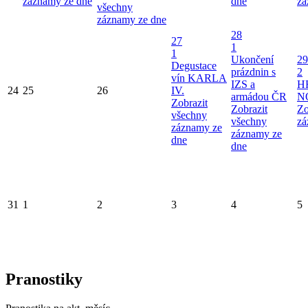
záznamy ze dne
dne
zá
všechny
záznamy ze dne
28
27
1
1
Ukončení
29
Degustace
prázdnin s
2
vín KARLA
IZS a
H
24
25
26
IV.
armádou ČR
N
Zobrazit
Zobrazit
Zo
všechny
všechny
zá
záznamy ze
záznamy ze
dne
dne
31
1
2
3
4
5
Pranostiky