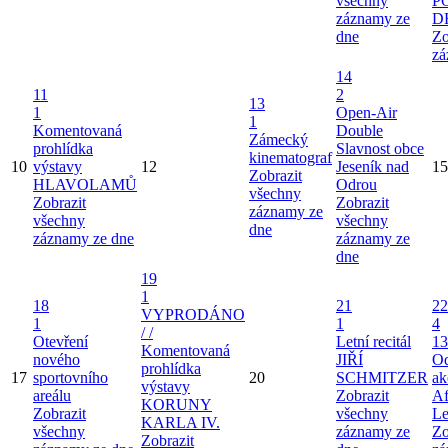
všechny
P
záznamy ze
D
dne
Zo
zá
14
11
2
13
1
Open-Air
1
Komentovaná
Double
Zámecký
prohlídka
Slavnost obce
kinematograf
10
výstavy
12
Jeseník nad
15
Zobrazit
HLAVOLAMŮ
Odrou
všechny
Zobrazit
Zobrazit
záznamy ze
všechny
všechny
dne
záznamy ze dne
záznamy ze
dne
19
1
18
21
22
VYPRODÁNO
1
1
4
/ /
Otevření
Letní recitál
13
Komentovaná
nového
JIŘÍ
Od
prohlídka
17
sportovního
20
SCHMITZER
ak
výstavy
areálu
Zobrazit
Af
KORUNY
Zobrazit
všechny
Le
KARLA IV.
všechny
záznamy ze
Zo
Zobrazit