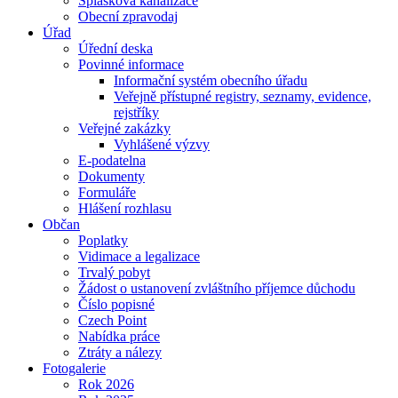
Splašková kanalizace
Obecní zpravodaj
Úřad
Úřední deska
Povinné informace
Informační systém obecního úřadu
Veřejně přístupné registry, seznamy, evidence,
rejstříky
Veřejné zakázky
Vyhlášené výzvy
E-podatelna
Dokumenty
Formuláře
Hlášení rozhlasu
Občan
Poplatky
Vidimace a legalizace
Trvalý pobyt
Žádost o ustanovení zvláštního příjemce důchodu
Číslo popisné
Czech Point
Nabídka práce
Ztráty a nálezy
Fotogalerie
Rok 2026