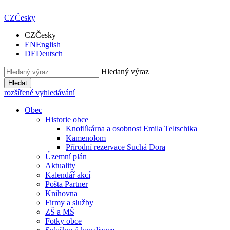
CZ
Česky
CZ
Česky
EN
English
DE
Deutsch
Hledaný výraz
Hledat
rozšířené vyhledávání
Obec
Historie obce
Knoflíkárna a osobnost Emila Teltschika
Kamenolom
Přírodní rezervace Suchá Dora
Územní plán
Aktuality
Kalendář akcí
Pošta Partner
Knihovna
Firmy a služby
ZŠ a MŠ
Fotky obce