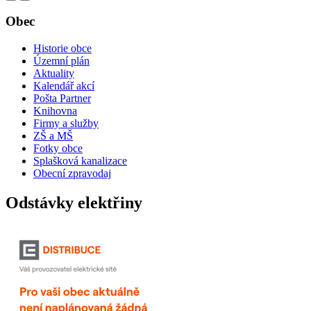
Obec
Historie obce
Územní plán
Aktuality
Kalendář akcí
Pošta Partner
Knihovna
Firmy a služby
ZŠ a MŠ
Fotky obce
Splašková kanalizace
Obecní zpravodaj
Odstávky elektřiny