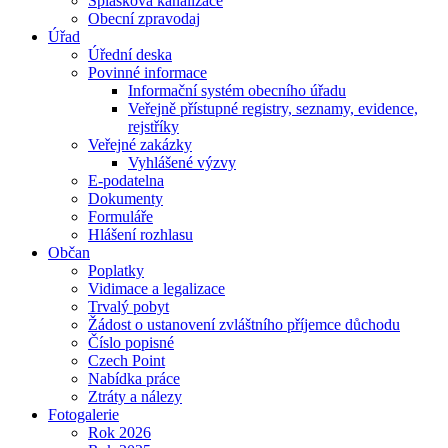
Splašková kanalizace
Obecní zpravodaj
Úřad
Úřední deska
Povinné informace
Informační systém obecního úřadu
Veřejně přístupné registry, seznamy, evidence,
rejstříky
Veřejné zakázky
Vyhlášené výzvy
E-podatelna
Dokumenty
Formuláře
Hlášení rozhlasu
Občan
Poplatky
Vidimace a legalizace
Trvalý pobyt
Žádost o ustanovení zvláštního příjemce důchodu
Číslo popisné
Czech Point
Nabídka práce
Ztráty a nálezy
Fotogalerie
Rok 2026