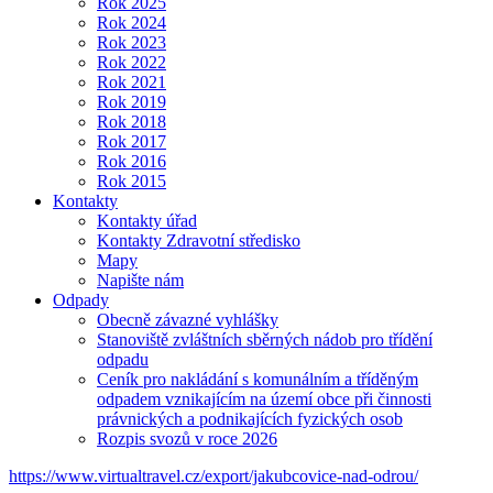
Rok 2025
Rok 2024
Rok 2023
Rok 2022
Rok 2021
Rok 2019
Rok 2018
Rok 2017
Rok 2016
Rok 2015
Kontakty
Kontakty úřad
Kontakty Zdravotní středisko
Mapy
Napište nám
Odpady
Obecně závazné vyhlášky
Stanoviště zvláštních sběrných nádob pro třídění
odpadu
Ceník pro nakládání s komunálním a tříděným
odpadem vznikajícím na území obce při činnosti
právnických a podnikajících fyzických osob
Rozpis svozů v roce 2026
https://www.virtualtravel.cz/export/jakubcovice-nad-odrou/