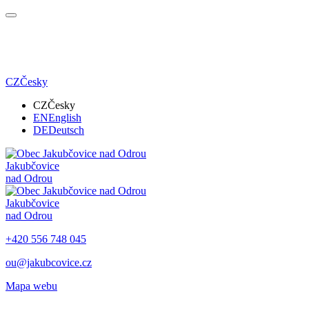
CZ
Česky
CZ
Česky
EN
English
DE
Deutsch
Jakubčovice
nad Odrou
Jakubčovice
nad Odrou
+420 556 748 045
ou@jakubcovice.cz
Mapa webu