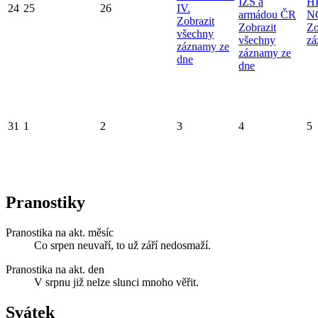
IZS a
H
24
25
26
IV.
armádou ČR
N
Zobrazit
Zobrazit
Zo
všechny
všechny
zá
záznamy ze
záznamy ze
dne
dne
31
1
2
3
4
5
Pranostiky
Pranostika na akt. měsíc
Co srpen neuvaří, to už září nedosmaží.
Pranostika na akt. den
V srpnu již nelze slunci mnoho věřit.
Svátek