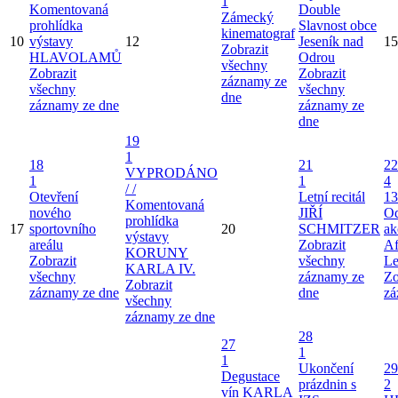
1
Komentovaná
Double
Zámecký
prohlídka
Slavnost obce
kinematograf
10
výstavy
12
Jeseník nad
15
Zobrazit
HLAVOLAMŮ
Odrou
všechny
Zobrazit
Zobrazit
záznamy ze
všechny
všechny
dne
záznamy ze dne
záznamy ze
dne
19
1
18
21
22
VYPRODÁNO
1
1
4
/ /
Otevření
Letní recitál
13
Komentovaná
nového
JIŘÍ
Od
prohlídka
17
sportovního
20
SCHMITZER
ak
výstavy
areálu
Zobrazit
Af
KORUNY
Zobrazit
všechny
Le
KARLA IV.
všechny
záznamy ze
Zo
Zobrazit
záznamy ze dne
dne
zá
všechny
záznamy ze dne
28
27
1
1
Ukončení
29
Degustace
prázdnin s
2
vín KARLA