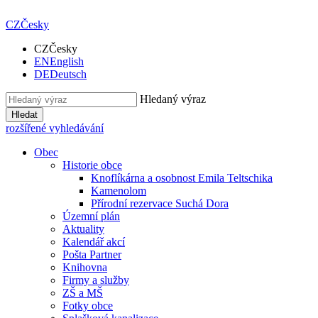
CZ
Česky
CZ
Česky
EN
English
DE
Deutsch
Hledaný výraz
Hledat
rozšířené vyhledávání
Obec
Historie obce
Knoflíkárna a osobnost Emila Teltschika
Kamenolom
Přírodní rezervace Suchá Dora
Územní plán
Aktuality
Kalendář akcí
Pošta Partner
Knihovna
Firmy a služby
ZŠ a MŠ
Fotky obce