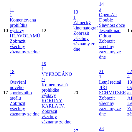
14
11
2
13
1
Open-Air
1
Komentovaná
Double
Zámecký
prohlídka
Slavnost obce
kinematograf
10
výstavy
12
Jeseník nad
15
Zobrazit
HLAVOLAMŮ
Odrou
všechny
Zobrazit
Zobrazit
záznamy ze
všechny
všechny
dne
záznamy ze dne
záznamy ze
dne
19
1
18
21
22
VYPRODÁNO
1
1
4
/ /
Otevření
Letní recitál
13
Komentovaná
nového
JIŘÍ
Od
prohlídka
17
sportovního
20
SCHMITZER
ak
výstavy
areálu
Zobrazit
Af
KORUNY
Zobrazit
všechny
Le
KARLA IV.
všechny
záznamy ze
Zo
Zobrazit
záznamy ze dne
dne
zá
všechny
záznamy ze dne
28
27