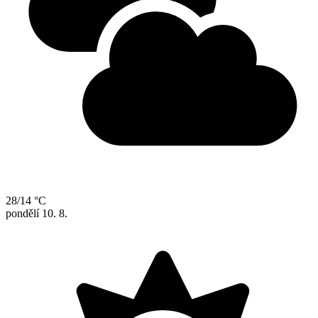
28/14 °C
pondělí
10. 8.