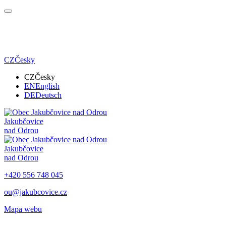
CZ
Česky
CZ
Česky
EN
English
DE
Deutsch
Jakubčovice
nad Odrou
Jakubčovice
nad Odrou
+420 556 748 045
ou@jakubcovice.cz
Mapa webu