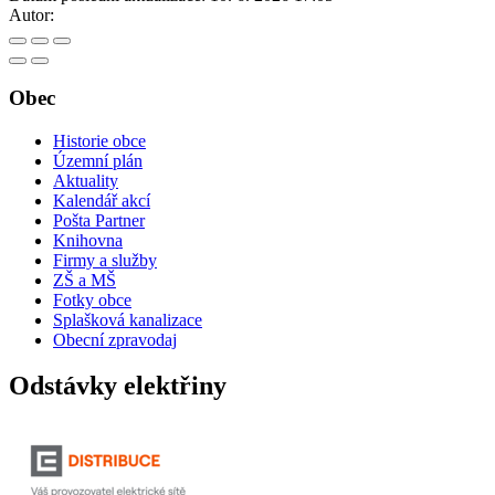
Autor:
Obec
Historie obce
Územní plán
Aktuality
Kalendář akcí
Pošta Partner
Knihovna
Firmy a služby
ZŠ a MŠ
Fotky obce
Splašková kanalizace
Obecní zpravodaj
Odstávky elektřiny