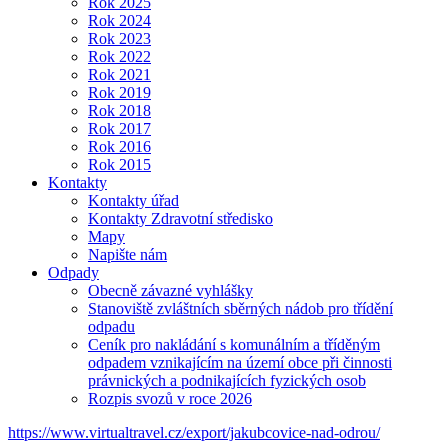
Rok 2025
Rok 2024
Rok 2023
Rok 2022
Rok 2021
Rok 2019
Rok 2018
Rok 2017
Rok 2016
Rok 2015
Kontakty
Kontakty úřad
Kontakty Zdravotní středisko
Mapy
Napište nám
Odpady
Obecně závazné vyhlášky
Stanoviště zvláštních sběrných nádob pro třídění
odpadu
Ceník pro nakládání s komunálním a tříděným
odpadem vznikajícím na území obce při činnosti
právnických a podnikajících fyzických osob
Rozpis svozů v roce 2026
https://www.virtualtravel.cz/export/jakubcovice-nad-odrou/