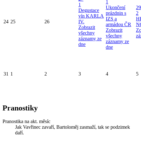
1
1
Ukončení
29
Degustace
prázdnin s
2
vín KARLA
IZS a
H
24
25
26
IV.
armádou ČR
N
Zobrazit
Zobrazit
Zo
všechny
všechny
zá
záznamy ze
záznamy ze
dne
dne
31
1
2
3
4
5
Pranostiky
Pranostika na akt. měsíc
Jak Vavřinec zavaří, Bartoloměj zasmaží, tak se podzimek
daří.