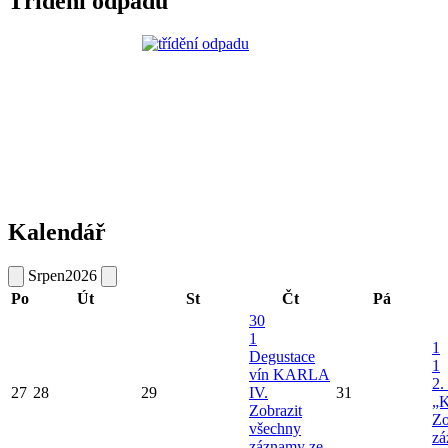
Třídění odpadu
Kalendář
Srpen
2026
Po
Út
St
Čt
Pá
30
1
1
Degustace
1
vín KARLA
2.
27
28
29
IV.
31
„K
Zobrazit
Zo
všechny
zá
záznamy ze