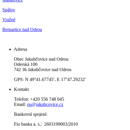
Spálov
Vražné
Bernartice nad Odrou
Adresa
Obec Jakubčovice nad Odrou
Oderská 100
742 36 Jakubčovice nad Odrou
GPS: N 49°41.67745′, E 17°47.29232′
Kontakt
Telefon: +420 556 748 045
Email:
ou@jakubcovice.cz
Bankovní spojení:
Fio banka a. s.: 2603199003/2010