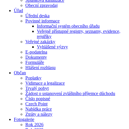
Splašková kanalizace
Obecní zpravodaj
Úřad
Úřední deska
Povinné informace
Informační systém obecního úřadu
Veřejně přístupné registry, seznamy, evidence,
rejstříky
Veřejné zakázky
Vyhlášené výzvy
E-podatelna
Dokumenty
Formuláře
Hlášení rozhlasu
Občan
Poplatky
Vidimace a legalizace
Trvalý pobyt
Žádost o ustanovení zvláštního příjemce důchodu
Číslo popisné
Czech Point
Nabídka práce
Ztráty a nálezy
Fotogalerie
Rok 2026