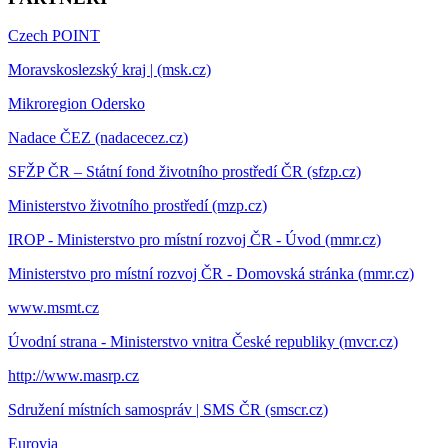
Czech POINT
Moravskoslezský kraj | (msk.cz)
Mikroregion Odersko
Nadace ČEZ (nadacecez.cz)
SFŽP ČR – Státní fond životního prostředí ČR (sfzp.cz)
Ministerstvo životního prostředí (mzp.cz)
IROP - Ministerstvo pro místní rozvoj ČR - Úvod (mmr.cz)
Ministerstvo pro místní rozvoj ČR - Domovská stránka (mmr.cz)
www.msmt.cz
Úvodní strana - Ministerstvo vnitra České republiky (mvcr.cz)
http://www.masrp.cz
Sdružení místních samospráv | SMS ČR (smscr.cz)
Eurovia