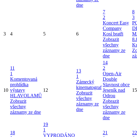
dne
7
8
2
3
Koncert Easy
P
Company
D
3
4
5
6
Kosí bratři
M
Zobrazit
8.
všechny
Ku
záznamy ze
Zo
dne
zá
14
11
2
13
1
Open-Air
1
Komentovaná
Double
Zámecký
prohlídka
Slavnost obce
kinematograf
10
výstavy
12
Jeseník nad
15
Zobrazit
HLAVOLAMŮ
Odrou
všechny
Zobrazit
Zobrazit
záznamy ze
všechny
všechny
dne
záznamy ze dne
záznamy ze
dne
19
1
18
21
22
VYPRODÁNO