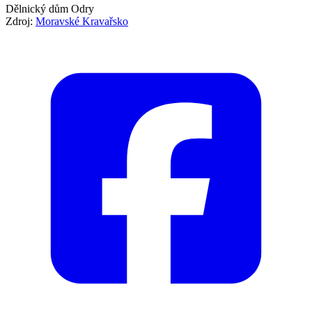
Dělnický dům Odry
Zdroj:
Moravské Kravařsko