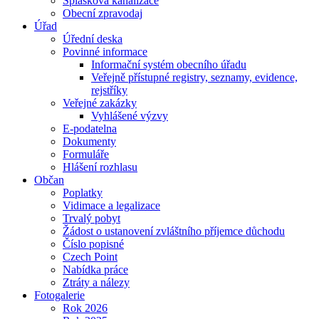
Splašková kanalizace
Obecní zpravodaj
Úřad
Úřední deska
Povinné informace
Informační systém obecního úřadu
Veřejně přístupné registry, seznamy, evidence,
rejstříky
Veřejné zakázky
Vyhlášené výzvy
E-podatelna
Dokumenty
Formuláře
Hlášení rozhlasu
Občan
Poplatky
Vidimace a legalizace
Trvalý pobyt
Žádost o ustanovení zvláštního příjemce důchodu
Číslo popisné
Czech Point
Nabídka práce
Ztráty a nálezy
Fotogalerie
Rok 2026