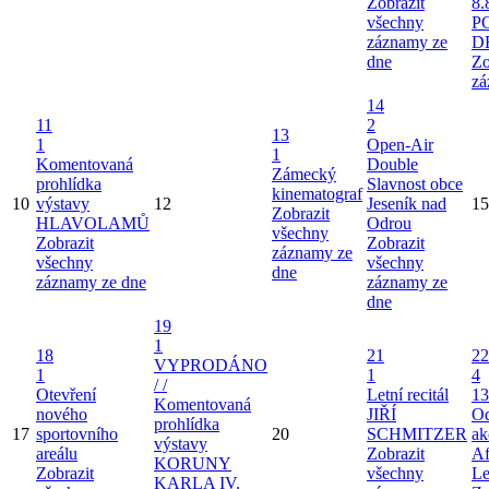
Zobrazit
8.
všechny
P
záznamy ze
D
dne
Zo
zá
14
11
2
13
1
Open-Air
1
Komentovaná
Double
Zámecký
prohlídka
Slavnost obce
kinematograf
10
výstavy
12
Jeseník nad
15
Zobrazit
HLAVOLAMŮ
Odrou
všechny
Zobrazit
Zobrazit
záznamy ze
všechny
všechny
dne
záznamy ze dne
záznamy ze
dne
19
1
18
21
22
VYPRODÁNO
1
1
4
/ /
Otevření
Letní recitál
13
Komentovaná
nového
JIŘÍ
Od
prohlídka
17
sportovního
20
SCHMITZER
ak
výstavy
areálu
Zobrazit
Af
KORUNY
Zobrazit
všechny
Le
KARLA IV.