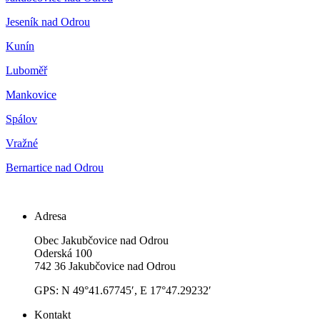
Jeseník nad Odrou
Kunín
Luboměř
Mankovice
Spálov
Vražné
Bernartice nad Odrou
Adresa
Obec Jakubčovice nad Odrou
Oderská 100
742 36 Jakubčovice nad Odrou
GPS: N 49°41.67745′, E 17°47.29232′
Kontakt