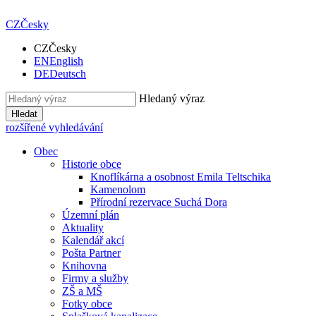
CZ
Česky
CZ
Česky
EN
English
DE
Deutsch
Hledaný výraz
Hledat
rozšířené vyhledávání
Obec
Historie obce
Knoflíkárna a osobnost Emila Teltschika
Kamenolom
Přírodní rezervace Suchá Dora
Územní plán
Aktuality
Kalendář akcí
Pošta Partner
Knihovna
Firmy a služby
ZŠ a MŠ
Fotky obce