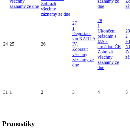
všechny
záznamy ze
Zo
Zobrazit
záznamy ze dne
dne
zá
všechny
záznamy ze dne
28
27
1
1
Ukončení
29
Degustace
prázdnin s
2
vín KARLA
IZS a
H
24
25
26
IV.
armádou ČR
N
Zobrazit
Zobrazit
Zo
všechny
všechny
zá
záznamy ze
záznamy ze
dne
dne
31
1
2
3
4
5
Pranostiky