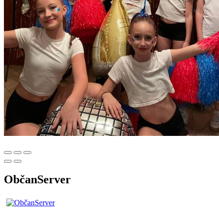
ObčanServer