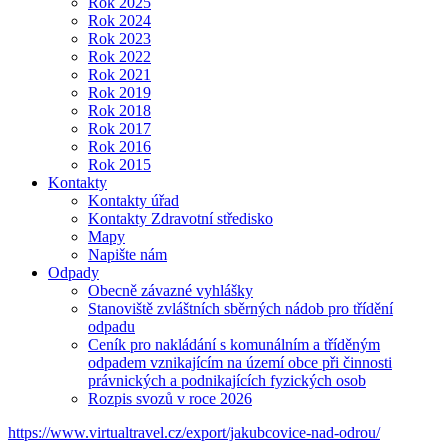
Rok 2025
Rok 2024
Rok 2023
Rok 2022
Rok 2021
Rok 2019
Rok 2018
Rok 2017
Rok 2016
Rok 2015
Kontakty
Kontakty úřad
Kontakty Zdravotní středisko
Mapy
Napište nám
Odpady
Obecně závazné vyhlášky
Stanoviště zvláštních sběrných nádob pro třídění
odpadu
Ceník pro nakládání s komunálním a tříděným
odpadem vznikajícím na území obce při činnosti
právnických a podnikajících fyzických osob
Rozpis svozů v roce 2026
https://www.virtualtravel.cz/export/jakubcovice-nad-odrou/