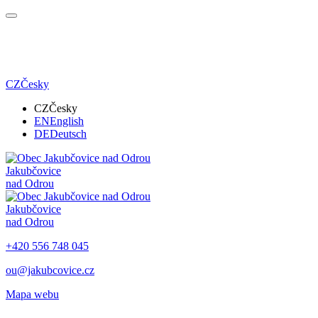
CZ
Česky
CZ
Česky
EN
English
DE
Deutsch
Jakubčovice
nad Odrou
Jakubčovice
nad Odrou
+420 556 748 045
ou@jakubcovice.cz
Mapa webu