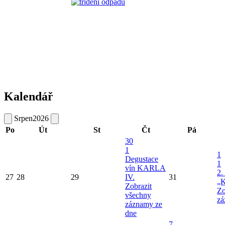
Kalendář
Srpen
2026
Po
Út
St
Čt
Pá
30
1
1
Degustace
1
vín KARLA
2.
27
28
29
IV.
31
„K
Zobrazit
Zo
všechny
zá
záznamy ze
dne
7