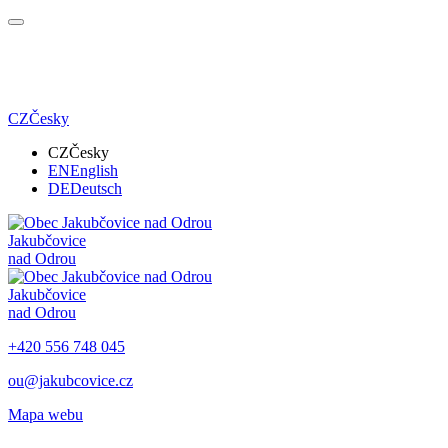
CZ
Česky
CZ
Česky
EN
English
DE
Deutsch
Jakubčovice
nad Odrou
Jakubčovice
nad Odrou
+420 556 748 045
ou@jakubcovice.cz
Mapa webu