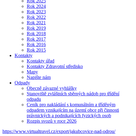
Rok 2025
Rok 2024
Rok 2023
Rok 2022
Rok 2021
Rok 2019
Rok 2018
Rok 2017
Rok 2016
Rok 2015
Kontakty
Kontakty úřad
Kontakty Zdravotní středisko
Mapy
Napište nám
Odpady
Obecně závazné vyhlášky
Stanoviště zvláštních sběrných nádob pro třídění
odpadu
Ceník pro nakládání s komunálním a tříděným
odpadem vznikajícím na území obce při činnosti
právnických a podnikajících fyzických osob
Rozpis svozů v roce 2026
https://www.virtualtravel.cz/export/jakubcovice-nad-odrou/