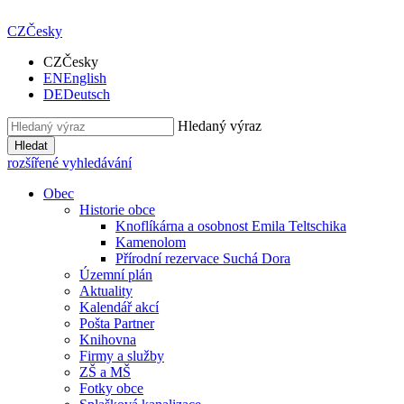
CZ
Česky
CZ
Česky
EN
English
DE
Deutsch
Hledaný výraz
Hledat
rozšířené vyhledávání
Obec
Historie obce
Knoflíkárna a osobnost Emila Teltschika
Kamenolom
Přírodní rezervace Suchá Dora
Územní plán
Aktuality
Kalendář akcí
Pošta Partner
Knihovna
Firmy a služby
ZŠ a MŠ
Fotky obce