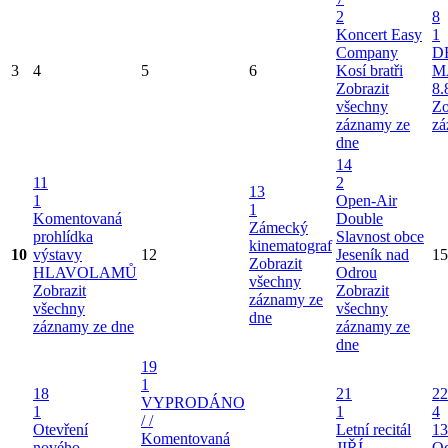
2
8
Koncert Easy
1
Company
D
3
4
5
6
Kosí bratři
M
Zobrazit
8.
všechny
Zo
záznamy ze
zá
dne
14
11
2
13
1
Open-Air
1
Komentovaná
Double
Zámecký
prohlídka
Slavnost obce
kinematograf
10
výstavy
12
Jeseník nad
15
Zobrazit
HLAVOLAMŮ
Odrou
všechny
Zobrazit
Zobrazit
záznamy ze
všechny
všechny
dne
záznamy ze dne
záznamy ze
dne
19
1
18
21
22
VYPRODÁNO
1
1
4
/ /
Otevření
Letní recitál
13
Komentovaná
nového
JIŘÍ
Od