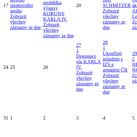
prohlídka
17
sportovního
20
SCHMITZER
ak
výstavy
areálu
Zobrazit
Af
KORUNY
Zobrazit
všechny
Le
KARLA IV.
všechny
záznamy ze
Zo
Zobrazit
záznamy ze dne
dne
zá
všechny
záznamy ze dne
28
27
1
1
Ukončení
29
Degustace
prázdnin s
2
vín KARLA
IZS a
H
24
25
26
IV.
armádou ČR
N
Zobrazit
Zobrazit
Zo
všechny
všechny
zá
záznamy ze
záznamy ze
dne
dne
31
1
2
3
4
5