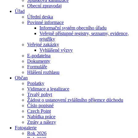
Splašková kanalizace
Obecní zpravodaj
Úřad
Úřední deska
Povinné informace
Informační systém obecního úřadu
Veřejně přístupné registry, seznamy, evidence,
rejstříky
Veřejné zakázky
Vyhlášené výzvy
E-podatelna
Dokumenty
Formuláře
Hlášení rozhlasu
Občan
Poplatky
Vidimace a legalizace
Trvalý pobyt
Žádost o ustanovení zvláštního příjemce důchodu
Číslo popisné
Czech Point
Nabídka práce
Ztráty a nálezy
Fotogalerie
Rok 2026