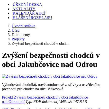
ÚŘEDNÍ DESKA
AKTUALITY
KALENDÁŘ AKCÍ
HLÁŠENÍ ROZHLASU
Úvodní stránka
Úřad
Dokumenty
Projekty
Zvýšení bezpečnosti chodců v obci...
Zvýšení bezpečnosti chodců v
obci Jakubčovice nad Odrou
Vybudování chodníků, nové autobusové zastávky a osvětleného
přechodu pro chodce na ulici Vítkovská.
Projekt Zvýšení bezpečnosti chodců v obci Jakubčovice
nad Odrou.pdf
Typ: PDF dokument, Velikost: 147.8 kB