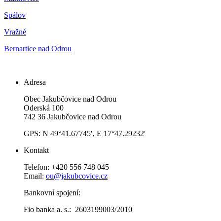
Spálov
Vražné
Bernartice nad Odrou
Adresa
Obec Jakubčovice nad Odrou
Oderská 100
742 36 Jakubčovice nad Odrou
GPS: N 49°41.67745′, E 17°47.29232′
Kontakt
Telefon: +420 556 748 045
Email:
ou@jakubcovice.cz
Bankovní spojení:
Fio banka a. s.: 2603199003/2010