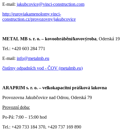
E-mail:
jakubcovice@vinci-construction.com
http://euroviakamenolomy.vinci-
construction.cz/provozovny/jakubcovice
METAL MB s. r. o. – kovoobrábění/kovovýroba
, Oderská 19
Tel.: +420 603 284 771
E-mail:
info@metalmb.eu
čistírny odpadních vod - ČOV (metalmb.eu)
ARAPRIM s. r. o. – velkokapacitní prášková lakovna
Provozovna Jakubčovice nad Odrou, Oderská 79
Provozní doba:
Po-Pá: 7:00 – 15:00 hod
Tel.: +420 733 184 370, +420 737 169 890