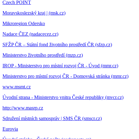
Czech POINT
Moravskoslezský kraj | (msk.cz)
Mikroregion Odersko
Nadace ČEZ (nadacecez.cz)
SFŽP ČR – Státní fond životního prostředí ČR (sfzp.cz)
Ministerstvo životního prostředí (mzp.cz)
IROP - Ministerstvo pro místní rozvoj ČR - Úvod (mmr.cz)
Ministerstvo pro místní rozvoj ČR - Domovská stránka (mmr.cz)
www.msmt.cz
Úvodní strana - Ministerstvo vnitra České republiky (mvcr.cz)
http://www.masrp.cz
Sdružení místních samospráv | SMS ČR (smscr.cz)
Eurovia