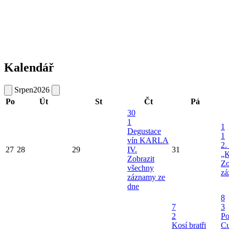
Kalendář
Srpen
2026
Po
Út
St
Čt
Pá
30
1
1
Degustace
1
vín KARLA
2.
27
28
29
IV.
31
„K
Zobrazit
Zo
všechny
zá
záznamy ze
dne
8
7
3
2
Po
Kosí bratři
Cu