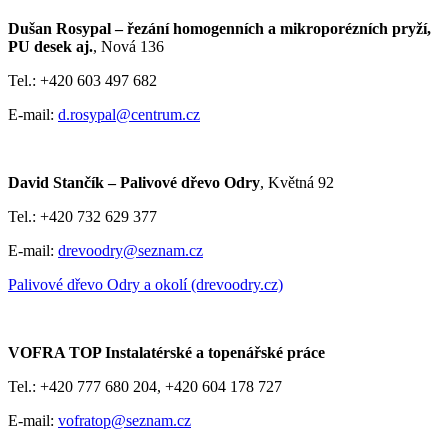
Dušan Rosypal – řezání homogenních a mikroporézních pryží,
PU desek aj.
, Nová 136
Tel.: +420 603 497 682
E-mail:
d.rosypal@centrum.cz
David Stančík – Palivové dřevo Odry
, Květná 92
Tel.: +420 732 629 377
E-mail:
drevoodry@seznam.cz
Palivové dřevo Odry a okolí (drevoodry.cz)
VOFRA TOP Instalatérské a topenářské práce
Tel.: +420 777 680 204, +420 604 178 727
E-mail:
vofratop@seznam.cz