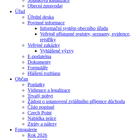
Splašková kanalizace
Obecní zpravodaj
Úřad
Úřední deska
Povinné informace
Informační systém obecního úřadu
Veřejně přístupné registry, seznamy, evidence,
rejstříky
Veřejné zakázky
Vyhlášené výzvy
E-podatelna
Dokumenty
Formuláře
Hlášení rozhlasu
Občan
Poplatky
Vidimace a legalizace
Trvalý pobyt
Žádost o ustanovení zvláštního příjemce důchodu
Číslo popisné
Czech Point
Nabídka práce
Ztráty a nálezy
Fotogalerie
Rok 2026