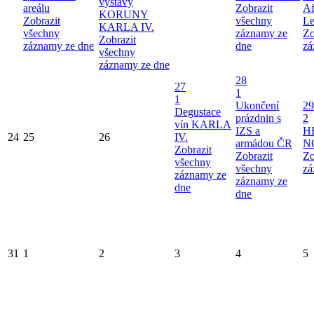
výstavy
areálu
Zobrazit
Af
KORUNY
Zobrazit
všechny
Le
KARLA IV.
všechny
záznamy ze
Zo
Zobrazit
záznamy ze dne
dne
zá
všechny
záznamy ze dne
28
27
1
1
Ukončení
29
Degustace
prázdnin s
2
vín KARLA
IZS a
H
24
25
26
IV.
armádou ČR
N
Zobrazit
Zobrazit
Zo
všechny
všechny
zá
záznamy ze
záznamy ze
dne
dne
31
1
2
3
4
5