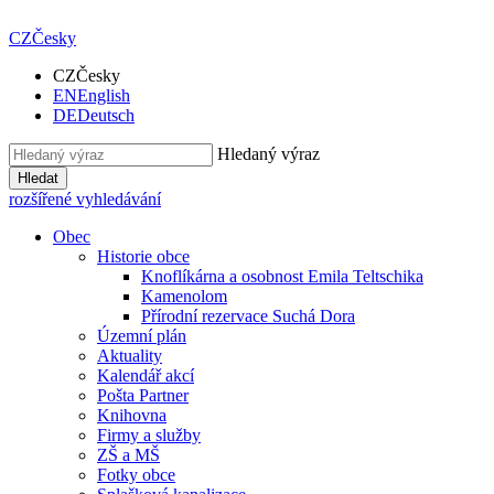
CZ
Česky
CZ
Česky
EN
English
DE
Deutsch
Hledaný výraz
Hledat
rozšířené vyhledávání
Obec
Historie obce
Knoflíkárna a osobnost Emila Teltschika
Kamenolom
Přírodní rezervace Suchá Dora
Územní plán
Aktuality
Kalendář akcí
Pošta Partner
Knihovna
Firmy a služby
ZŠ a MŠ
Fotky obce