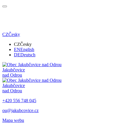
CZ
Česky
CZ
Česky
EN
English
DE
Deutsch
Jakubčovice
nad Odrou
Jakubčovice
nad Odrou
+420 556 748 045
ou@jakubcovice.cz
Mapa webu