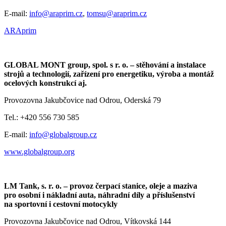
E-mail:
info@araprim.cz
,
tomsu@araprim.cz
ARAprim
GLOBAL MONT group, spol. s r. o. – stěhování a instalace
strojů a technologií, zařízení pro energetiku, výroba a montáž
ocelových konstrukcí aj.
Provozovna Jakubčovice nad Odrou, Oderská 79
Tel.: +420 556 730 585
E-mail:
info@globalgroup.cz
www.globalgroup.org
LM Tank, s. r. o. – provoz čerpací stanice, oleje a maziva
pro osobní i nákladní auta, náhradní díly a příslušenství
na sportovní i cestovní motocykly
Provozovna Jakubčovice nad Odrou, Vítkovská 144