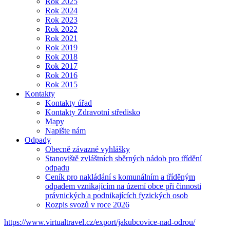
Rok 2025
Rok 2024
Rok 2023
Rok 2022
Rok 2021
Rok 2019
Rok 2018
Rok 2017
Rok 2016
Rok 2015
Kontakty
Kontakty úřad
Kontakty Zdravotní středisko
Mapy
Napište nám
Odpady
Obecně závazné vyhlášky
Stanoviště zvláštních sběrných nádob pro třídění
odpadu
Ceník pro nakládání s komunálním a tříděným
odpadem vznikajícím na území obce při činnosti
právnických a podnikajících fyzických osob
Rozpis svozů v roce 2026
https://www.virtualtravel.cz/export/jakubcovice-nad-odrou/