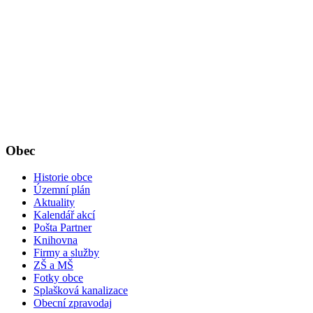
Obec
Historie obce
Územní plán
Aktuality
Kalendář akcí
Pošta Partner
Knihovna
Firmy a služby
ZŠ a MŠ
Fotky obce
Splašková kanalizace
Obecní zpravodaj