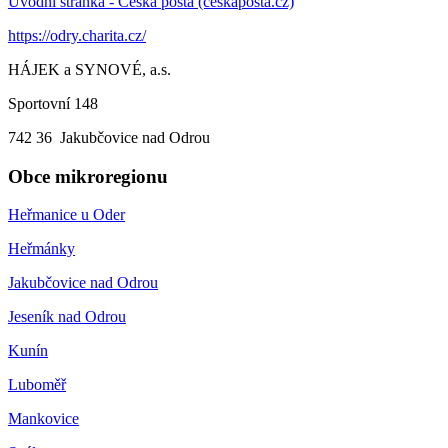
Úvodní stránka - Česká pošta (ceskaposta.cz)
https://odry.charita.cz/
HÁJEK a SYNOVÉ, a.s.
Sportovní 148
742 36 Jakubčovice nad Odrou
Obce mikroregionu
Heřmanice u Oder
Heřmánky
Jakubčovice nad Odrou
Jeseník nad Odrou
Kunín
Luboměř
Mankovice