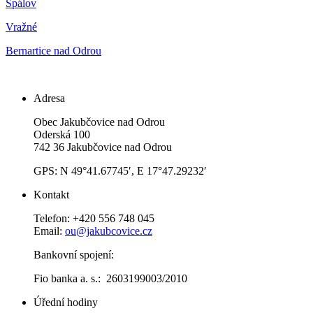
Spálov
Vražné
Bernartice nad Odrou
Adresa
Obec Jakubčovice nad Odrou
Oderská 100
742 36 Jakubčovice nad Odrou
GPS: N 49°41.67745′, E 17°47.29232′
Kontakt
Telefon: +420 556 748 045
Email:
ou@jakubcovice.cz
Bankovní spojení:
Fio banka a. s.: 2603199003/2010
Úřední hodiny