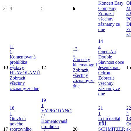
Koncert Easy
O
3
4
5
6
Company
M
Zobrazit
8.
všechny
P
záznamy ze
D
dne
Zo
zá
14
11
2
13
1
Open-Air
1
Komentovaná
Double
Zámecký
prohlídka
Slavnost obce
kinematograf
10
výstavy
12
Jeseník nad
15
Zobrazit
HLAVOLAMŮ
Odrou
všechny
Zobrazit
Zobrazit
záznamy ze
všechny
všechny
dne
záznamy ze dne
záznamy ze
dne
19
1
18
21
22
VYPRODÁNO
1
1
4
/ /
Otevření
Letní recitál
13
Komentovaná
nového
JIŘÍ
Od
prohlídka
17
sportovního
20
SCHMITZER
ak