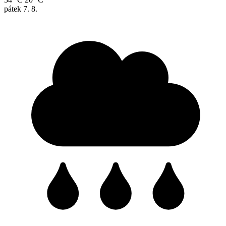
pátek
7. 8.