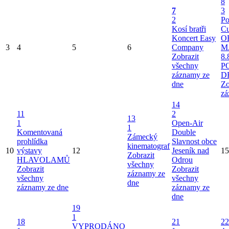
8
7
3
2
Po
Kosí bratři
Cu
Koncert Easy
O
3
4
5
6
Company
M
Zobrazit
8.
všechny
P
záznamy ze
D
dne
Zo
zá
14
11
2
13
1
Open-Air
1
Komentovaná
Double
Zámecký
prohlídka
Slavnost obce
kinematograf
10
výstavy
12
Jeseník nad
15
Zobrazit
HLAVOLAMŮ
Odrou
všechny
Zobrazit
Zobrazit
záznamy ze
všechny
všechny
dne
záznamy ze dne
záznamy ze
dne
19
1
18
21
22
VYPRODÁNO