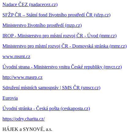
Nadace ČEZ (nadacecez.cz)
SFŽP ČR – Státní fond životního prostředí ČR (sfzp.cz)
Ministerstvo životního prostředí (mzp.cz)
IROP - Ministerstvo pro místní rozvoj ČR - Úvod (mmr.cz)
Ministerstvo pro místní rozvoj ČR - Domovská stránka (mmr.cz)
www.msmt.cz
Úvodní strana - Ministerstvo vnitra České republiky (mvcr.cz)
http://www.masrp.cz
Sdružení místních samospráv | SMS ČR (smscr.cz)
Eurovia
Úvodní stránka - Česká pošta (ceskaposta.cz)
https://odry.charita.cz/
HÁJEK a SYNOVÉ, a.s.