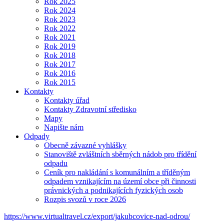
Rok 2025
Rok 2024
Rok 2023
Rok 2022
Rok 2021
Rok 2019
Rok 2018
Rok 2017
Rok 2016
Rok 2015
Kontakty
Kontakty úřad
Kontakty Zdravotní středisko
Mapy
Napište nám
Odpady
Obecně závazné vyhlášky
Stanoviště zvláštních sběrných nádob pro třídění
odpadu
Ceník pro nakládání s komunálním a tříděným
odpadem vznikajícím na území obce při činnosti
právnických a podnikajících fyzických osob
Rozpis svozů v roce 2026
https://www.virtualtravel.cz/export/jakubcovice-nad-odrou/