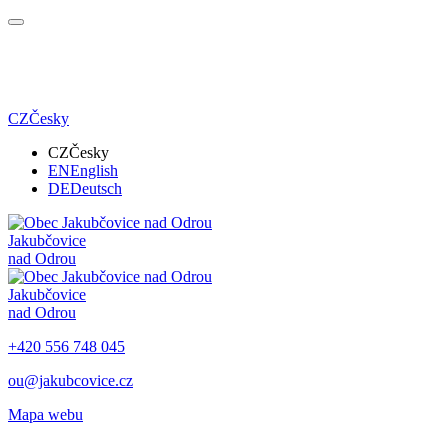
CZ
Česky
CZ
Česky
EN
English
DE
Deutsch
Jakubčovice
nad Odrou
Jakubčovice
nad Odrou
+420 556 748 045
ou@jakubcovice.cz
Mapa webu