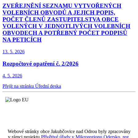
ZVEŘEJNĚNÍ SEZNAMU VYTVOŘENÝCH
VOLEBNÍCH OBVODŮ A JEJICH POPIS,
POČET ČLENŮ ZASTUPITELSTVA OBCE
VOLENÝCH V JEDNOTLIVÝCH VOLEBNÍCH
OBVODECH A POTŘEBNÝ POČET PODPISŮ
NA PETICÍCH
13. 5.
2026
Rozpočtové opatření č. 2/2026
4. 5.
2026
Přejít na stránku Úřední deska
Webové stránky obce Jakubčovice nad Odrou byly zpracovány
v rámci projektu
Přívětivé úřady v Mikroregionu Odersko, reg.