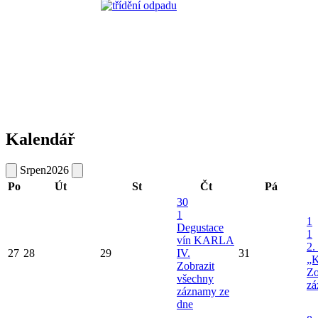
Kalendář
Srpen
2026
Po
Út
St
Čt
Pá
30
1
1
Degustace
1
vín KARLA
2.
27
28
29
IV.
31
„K
Zobrazit
Zo
všechny
zá
záznamy ze
dne