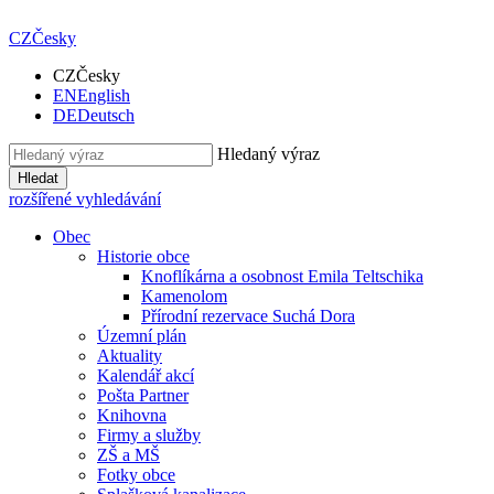
CZ
Česky
CZ
Česky
EN
English
DE
Deutsch
Hledaný výraz
Hledat
rozšířené vyhledávání
Obec
Historie obce
Knoflíkárna a osobnost Emila Teltschika
Kamenolom
Přírodní rezervace Suchá Dora
Územní plán
Aktuality
Kalendář akcí
Pošta Partner
Knihovna
Firmy a služby
ZŠ a MŠ
Fotky obce