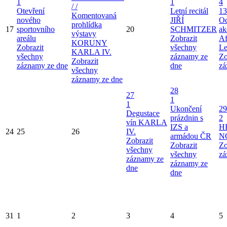
1
1
4
/ /
Otevření
Letní recitál
13
Komentovaná
nového
JIŘÍ
Od
prohlídka
17
sportovního
20
SCHMITZER
ak
výstavy
areálu
Zobrazit
Af
KORUNY
Zobrazit
všechny
Le
KARLA IV.
všechny
záznamy ze
Zo
Zobrazit
záznamy ze dne
dne
zá
všechny
záznamy ze dne
28
27
1
1
Ukončení
29
Degustace
prázdnin s
2
vín KARLA
IZS a
H
24
25
26
IV.
armádou ČR
N
Zobrazit
Zobrazit
Zo
všechny
všechny
zá
záznamy ze
záznamy ze
dne
dne
31
1
2
3
4
5