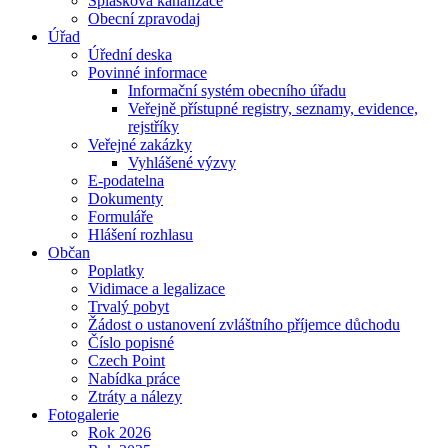
Splašková kanalizace
Obecní zpravodaj
Úřad
Úřední deska
Povinné informace
Informační systém obecního úřadu
Veřejně přístupné registry, seznamy, evidence,
rejstříky
Veřejné zakázky
Vyhlášené výzvy
E-podatelna
Dokumenty
Formuláře
Hlášení rozhlasu
Občan
Poplatky
Vidimace a legalizace
Trvalý pobyt
Žádost o ustanovení zvláštního příjemce důchodu
Číslo popisné
Czech Point
Nabídka práce
Ztráty a nálezy
Fotogalerie
Rok 2026