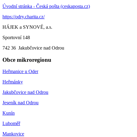
Úvodní stránka - Česká pošta (ceskaposta.cz)
https://odry.charita.cz/
HÁJEK a SYNOVÉ, a.s.
Sportovní 148
742 36 Jakubčovice nad Odrou
Obce mikroregionu
Heřmanice u Oder
Heřmánky
Jakubčovice nad Odrou
Jeseník nad Odrou
Kunín
Luboměř
Mankovice