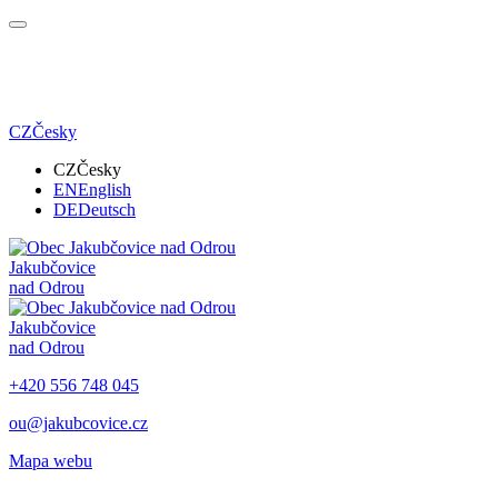
CZ
Česky
CZ
Česky
EN
English
DE
Deutsch
Jakubčovice
nad Odrou
Jakubčovice
nad Odrou
+420 556 748 045
ou@jakubcovice.cz
Mapa webu