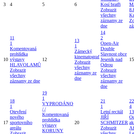
3
4
5
6
Kosí bratři
M
Zobrazit
8.
všechny
Ku
záznamy ze
Zo
dne
zá
14
11
2
13
1
Open-Air
1
Komentovaná
Double
Zámecký
prohlídka
Slavnost obce
kinematograf
10
výstavy
12
Jeseník nad
15
Zobrazit
HLAVOLAMŮ
Odrou
všechny
Zobrazit
Zobrazit
záznamy ze
všechny
všechny
dne
záznamy ze dne
záznamy ze
dne
19
1
18
21
22
VYPRODÁNO
1
1
4
/ /
Otevření
Letní recitál
13
Komentovaná
nového
JIŘÍ
Od
prohlídka
17
sportovního
20
SCHMITZER
ak
výstavy
areálu
Zobrazit
Af
KORUNY
Zobrazit
všechny
Le