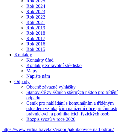
Rok 2025
Rok 2024
Rok 2023
Rok 2022
Rok 2021
Rok 2019
Rok 2018
Rok 2017
Rok 2016
Rok 2015
Kontakty
Kontakty úřad
Kontakty Zdravotní středisko
Mapy
Napište nám
Odpady
Obecně závazné vyhlášky
Stanoviště zvláštních sběrných nádob pro třídění
odpadu
Ceník pro nakládání s komunálním a tříděným
odpadem vznikajícím na území obce při činnosti
právnických a podnikajících fyzických osob
Rozpis svozů v roce 2026
https://www.virtualtravel.cz/export/jakubcovice-nad-odrou/