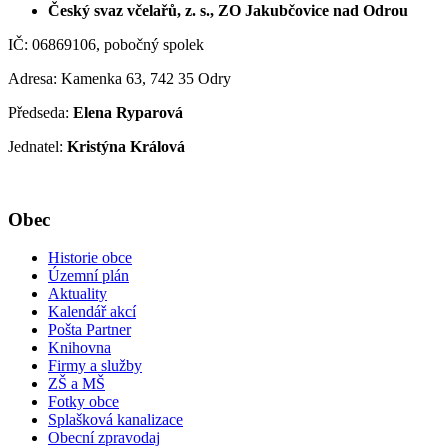
Český svaz včelařů, z. s., ZO Jakubčovice nad Odrou
IČ: 06869106, pobočný spolek
Adresa: Kamenka 63, 742 35 Odry
Předseda:
Elena Ryparová
Jednatel:
Kristýna Králová
Obec
Historie obce
Územní plán
Aktuality
Kalendář akcí
Pošta Partner
Knihovna
Firmy a služby
ZŠ a MŠ
Fotky obce
Splašková kanalizace
Obecní zpravodaj