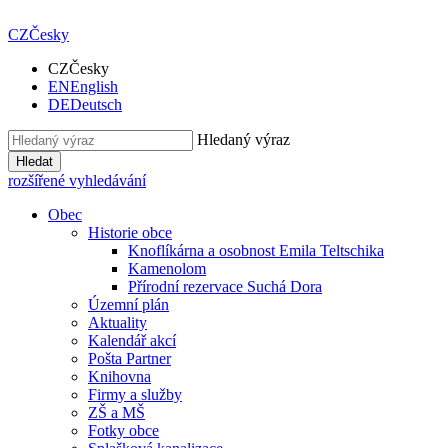
CZ
Česky
CZ
Česky
EN
English
DE
Deutsch
Hledaný výraz
Hledat
rozšířené vyhledávání
Obec
Historie obce
Knoflíkárna a osobnost Emila Teltschika
Kamenolom
Přírodní rezervace Suchá Dora
Územní plán
Aktuality
Kalendář akcí
Pošta Partner
Knihovna
Firmy a služby
ZŠ a MŠ
Fotky obce