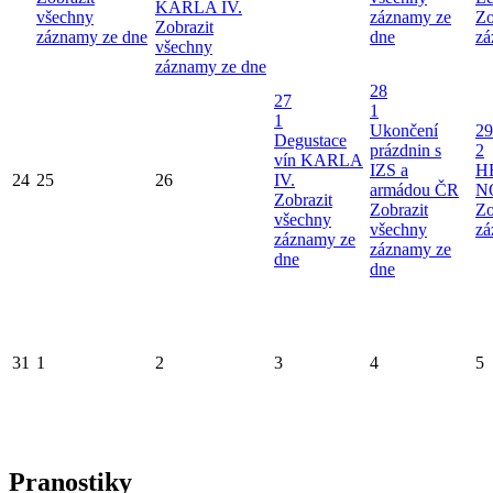
KARLA IV.
všechny
záznamy ze
Zo
Zobrazit
záznamy ze dne
dne
zá
všechny
záznamy ze dne
28
27
1
1
Ukončení
29
Degustace
prázdnin s
2
vín KARLA
IZS a
H
24
25
26
IV.
armádou ČR
N
Zobrazit
Zobrazit
Zo
všechny
všechny
zá
záznamy ze
záznamy ze
dne
dne
31
1
2
3
4
5
Pranostiky