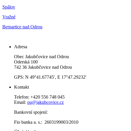
Spálov
Vražné
Bernartice nad Odrou
Adresa
Obec Jakubčovice nad Odrou
Oderská 100
742 36 Jakubčovice nad Odrou
GPS: N 49°41.67745′, E 17°47.29232′
Kontakt
Telefon: +420 556 748 045
Email:
ou@jakubcovice.cz
Bankovní spojení:
Fio banka a. s.: 2603199003/2010