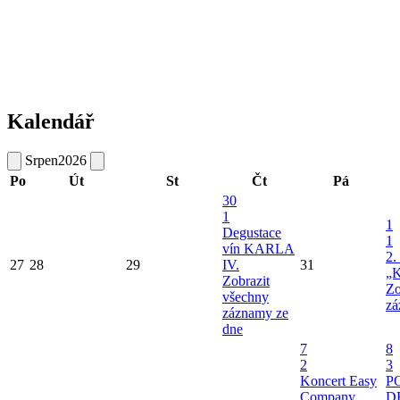
Kalendář
Srpen
2026
Po
Út
St
Čt
Pá
30
1
1
Degustace
1
vín KARLA
2.
27
28
29
IV.
31
„K
Zobrazit
Zo
všechny
zá
záznamy ze
dne
7
8
2
3
Koncert Easy
P
Company
D