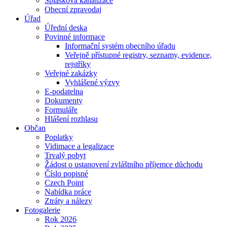
Splašková kanalizace
Obecní zpravodaj
Úřad
Úřední deska
Povinné informace
Informační systém obecního úřadu
Veřejně přístupné registry, seznamy, evidence,
rejstříky
Veřejné zakázky
Vyhlášené výzvy
E-podatelna
Dokumenty
Formuláře
Hlášení rozhlasu
Občan
Poplatky
Vidimace a legalizace
Trvalý pobyt
Žádost o ustanovení zvláštního příjemce důchodu
Číslo popisné
Czech Point
Nabídka práce
Ztráty a nálezy
Fotogalerie
Rok 2026