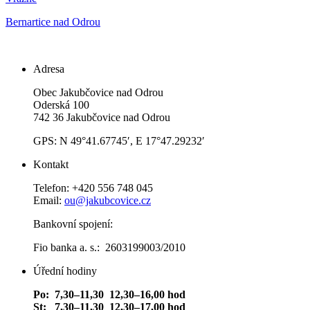
Bernartice nad Odrou
Adresa
Obec Jakubčovice nad Odrou
Oderská 100
742 36 Jakubčovice nad Odrou
GPS: N 49°41.67745′, E 17°47.29232′
Kontakt
Telefon: +420 556 748 045
Email:
ou@jakubcovice.cz
Bankovní spojení:
Fio banka a. s.: 2603199003/2010
Úřední hodiny
Po: 7,30–11,30 12,30–16,00 hod
St: 7,30–11,30 12,30–17,00 hod