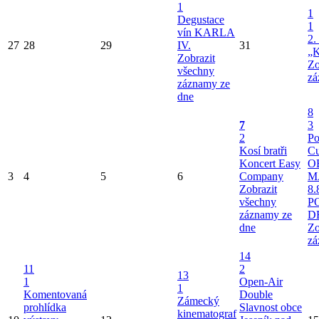
1
1
Degustace
1
vín KARLA
2.
27
28
29
IV.
31
„K
Zobrazit
Zo
všechny
zá
záznamy ze
dne
8
7
3
2
Po
Kosí bratři
Cu
Koncert Easy
O
3
4
5
6
Company
M
Zobrazit
8.
všechny
P
záznamy ze
D
dne
Zo
zá
14
11
2
13
1
Open-Air
1
Komentovaná
Double
Zámecký
prohlídka
Slavnost obce
kinematograf