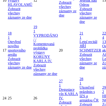
10
výstavy
12
Jeseník nad
15
Zobrazit
HLAVOLAMŮ
Odrou
všechny
Zobrazit
Zobrazit
záznamy ze
všechny
všechny
dne
záznamy ze dne
záznamy ze
dne
19
1
18
21
22
VYPRODÁNO
1
1
4
/ /
Otevření
Letní recitál
13
Komentovaná
nového
JIŘÍ
Od
prohlídka
17
sportovního
20
SCHMITZER
ak
výstavy
areálu
Zobrazit
Af
KORUNY
Zobrazit
všechny
Le
KARLA IV.
všechny
záznamy ze
Zo
Zobrazit
záznamy ze dne
dne
zá
všechny
záznamy ze dne
28
27
1
1
Ukončení
29
Degustace
prázdnin s
2
vín KARLA
IZS a
H
24
25
26
IV.
armádou ČR
N
Zobrazit
Zobrazit
Zo