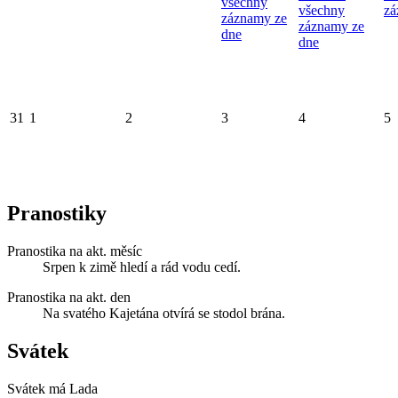
všechny
všechny
zá
záznamy ze
záznamy ze
dne
dne
31
1
2
3
4
5
Pranostiky
Pranostika na akt. měsíc
Srpen k zimě hledí a rád vodu cedí.
Pranostika na akt. den
Na svatého Kajetána otvírá se stodol brána.
Svátek
Svátek má
Lada