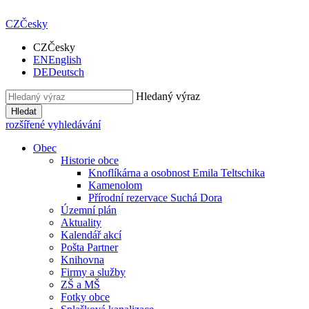
CZ
Česky
CZ
Česky
EN
English
DE
Deutsch
Hledaný výraz
Hledat
rozšířené vyhledávání
Obec
Historie obce
Knoflíkárna a osobnost Emila Teltschika
Kamenolom
Přírodní rezervace Suchá Dora
Územní plán
Aktuality
Kalendář akcí
Pošta Partner
Knihovna
Firmy a služby
ZŠ a MŠ
Fotky obce