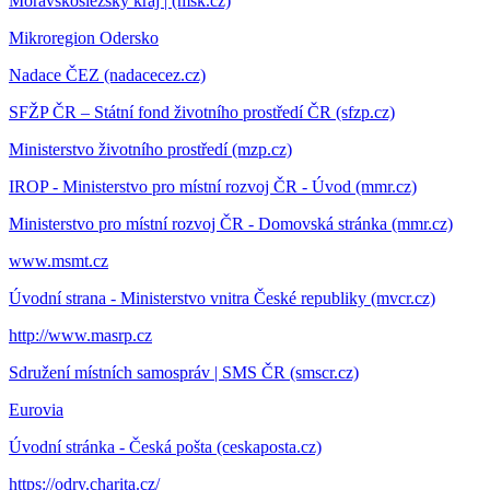
Moravskoslezský kraj | (msk.cz)
Mikroregion Odersko
Nadace ČEZ (nadacecez.cz)
SFŽP ČR – Státní fond životního prostředí ČR (sfzp.cz)
Ministerstvo životního prostředí (mzp.cz)
IROP - Ministerstvo pro místní rozvoj ČR - Úvod (mmr.cz)
Ministerstvo pro místní rozvoj ČR - Domovská stránka (mmr.cz)
www.msmt.cz
Úvodní strana - Ministerstvo vnitra České republiky (mvcr.cz)
http://www.masrp.cz
Sdružení místních samospráv | SMS ČR (smscr.cz)
Eurovia
Úvodní stránka - Česká pošta (ceskaposta.cz)
https://odry.charita.cz/