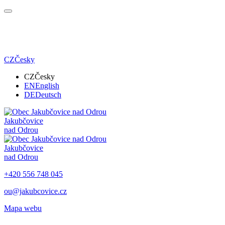
CZ
Česky
CZ
Česky
EN
English
DE
Deutsch
Jakubčovice
nad Odrou
Jakubčovice
nad Odrou
+420 556 748 045
ou@jakubcovice.cz
Mapa webu