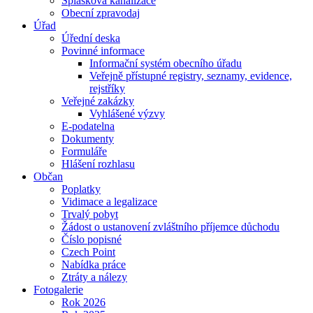
Splašková kanalizace
Obecní zpravodaj
Úřad
Úřední deska
Povinné informace
Informační systém obecního úřadu
Veřejně přístupné registry, seznamy, evidence,
rejstříky
Veřejné zakázky
Vyhlášené výzvy
E-podatelna
Dokumenty
Formuláře
Hlášení rozhlasu
Občan
Poplatky
Vidimace a legalizace
Trvalý pobyt
Žádost o ustanovení zvláštního příjemce důchodu
Číslo popisné
Czech Point
Nabídka práce
Ztráty a nálezy
Fotogalerie
Rok 2026