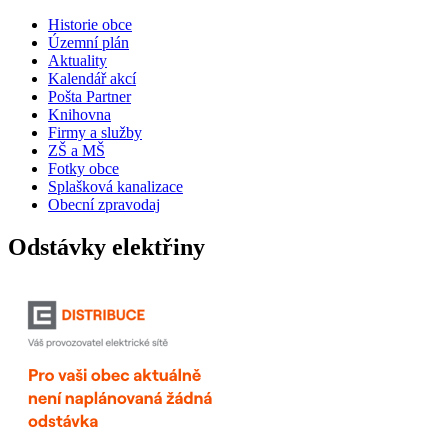
Historie obce
Územní plán
Aktuality
Kalendář akcí
Pošta Partner
Knihovna
Firmy a služby
ZŠ a MŠ
Fotky obce
Splašková kanalizace
Obecní zpravodaj
Odstávky elektřiny