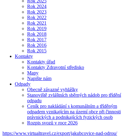
Rok 2025
Rok 2024
Rok 2023
Rok 2022
Rok 2021
Rok 2019
Rok 2018
Rok 2017
Rok 2016
Rok 2015
Kontakty
Kontakty úřad
Kontakty Zdravotní středisko
Mapy
Napište nám
Odpady
Obecně závazné vyhlášky
Stanoviště zvláštních sběrných nádob pro třídění
odpadu
Ceník pro nakládání s komunálním a tříděným
odpadem vznikajícím na území obce při činnosti
právnických a podnikajících fyzických osob
Rozpis svozů v roce 2026
https://www.virtualtravel.cz/export/jakubcovice-nad-odrou/