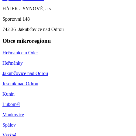
HÁJEK a SYNOVÉ, a.s.
Sportovní 148
742 36 Jakubčovice nad Odrou
Obce mikroregionu
Heřmanice u Oder
Heřmánky
Jakubčovice nad Odrou
Jeseník nad Odrou
Kunín
Luboměř
Mankovice
Spálov
Vražné