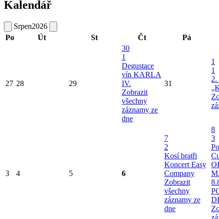
Kalendář
Srpen
2026
Po
Út
St
Čt
Pá
30
1
1
Degustace
1
vín KARLA
2.
27
28
29
IV.
31
„K
Zobrazit
Zo
všechny
zá
záznamy ze
dne
8
7
3
2
Po
Kosí bratři
Cu
Koncert Easy
O
3
4
5
6
Company
M
Zobrazit
8.
všechny
P
záznamy ze
D
dne
Zo
zá