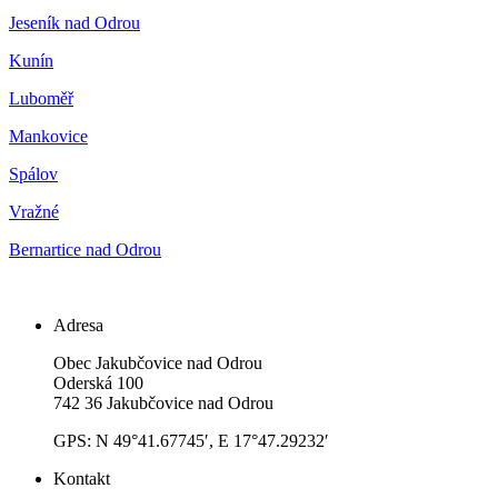
Jeseník nad Odrou
Kunín
Luboměř
Mankovice
Spálov
Vražné
Bernartice nad Odrou
Adresa
Obec Jakubčovice nad Odrou
Oderská 100
742 36 Jakubčovice nad Odrou
GPS: N 49°41.67745′, E 17°47.29232′
Kontakt