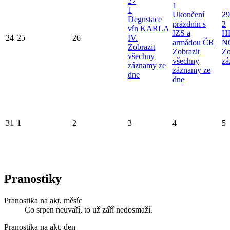
27
1
1
Ukončení
29
Degustace
prázdnin s
2
vín KARLA
IZS a
H
24
25
26
IV.
armádou ČR
N
Zobrazit
Zobrazit
Zo
všechny
všechny
zá
záznamy ze
záznamy ze
dne
dne
31
1
2
3
4
5
Pranostiky
Pranostika na akt. měsíc
Co srpen neuvaří, to už září nedosmaží.
Pranostika na akt. den