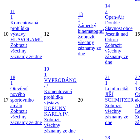
14
11
2
13
1
Open-Air
1
Komentovaná
Double
Zámecký
prohlídka
Slavnost obce
kinematograf
10
výstavy
12
Jeseník nad
15
Zobrazit
HLAVOLAMŮ
Odrou
všechny
Zobrazit
Zobrazit
záznamy ze
všechny
všechny
dne
záznamy ze dne
záznamy ze
dne
19
1
18
21
22
VYPRODÁNO
1
1
4
/ /
Otevření
Letní recitál
13
Komentovaná
nového
JIŘÍ
Od
prohlídka
17
sportovního
20
SCHMITZER
ak
výstavy
areálu
Zobrazit
Af
KORUNY
Zobrazit
všechny
Le
KARLA IV.
všechny
záznamy ze
Zo
Zobrazit
záznamy ze dne
dne
zá
všechny
záznamy ze dne
28