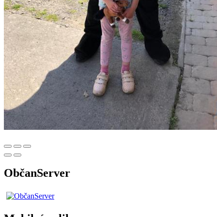
ObčanServer