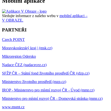
Mobilní aplikace
Sledujte informace z našeho webu v
mobilní aplikaci –
V OBRAZE.
PARTNEŘI
Czech POINT
Moravskoslezský kraj | (msk.cz)
Mikroregion Odersko
Nadace ČEZ (nadacecez.cz)
SFŽP ČR – Státní fond životního prostředí ČR (sfzp.cz)
Ministerstvo životního prostředí (mzp.cz)
IROP - Ministerstvo pro místní rozvoj ČR - Úvod (mmr.cz)
Ministerstvo pro místní rozvoj ČR - Domovská stránka (mmr.cz)
www.msmt.cz