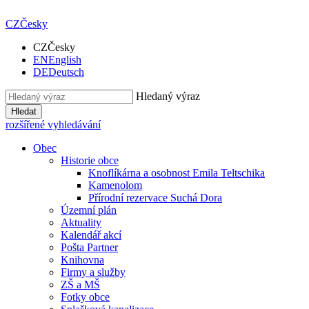
CZ
Česky
CZ
Česky
EN
English
DE
Deutsch
Hledaný výraz
Hledat
rozšířené vyhledávání
Obec
Historie obce
Knoflíkárna a osobnost Emila Teltschika
Kamenolom
Přírodní rezervace Suchá Dora
Územní plán
Aktuality
Kalendář akcí
Pošta Partner
Knihovna
Firmy a služby
ZŠ a MŠ
Fotky obce