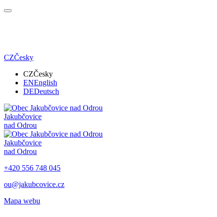
CZ
Česky
CZ
Česky
EN
English
DE
Deutsch
Jakubčovice
nad Odrou
Jakubčovice
nad Odrou
+420 556 748 045
ou@jakubcovice.cz
Mapa webu