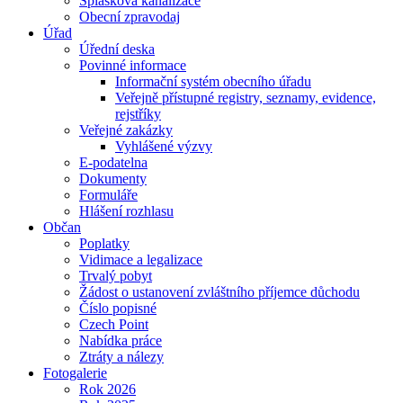
Splašková kanalizace
Obecní zpravodaj
Úřad
Úřední deska
Povinné informace
Informační systém obecního úřadu
Veřejně přístupné registry, seznamy, evidence,
rejstříky
Veřejné zakázky
Vyhlášené výzvy
E-podatelna
Dokumenty
Formuláře
Hlášení rozhlasu
Občan
Poplatky
Vidimace a legalizace
Trvalý pobyt
Žádost o ustanovení zvláštního příjemce důchodu
Číslo popisné
Czech Point
Nabídka práce
Ztráty a nálezy
Fotogalerie
Rok 2026