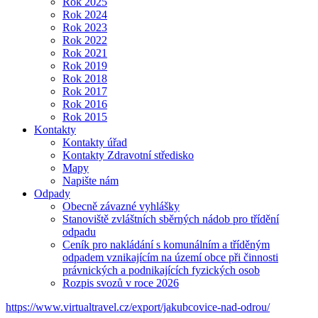
Rok 2025
Rok 2024
Rok 2023
Rok 2022
Rok 2021
Rok 2019
Rok 2018
Rok 2017
Rok 2016
Rok 2015
Kontakty
Kontakty úřad
Kontakty Zdravotní středisko
Mapy
Napište nám
Odpady
Obecně závazné vyhlášky
Stanoviště zvláštních sběrných nádob pro třídění
odpadu
Ceník pro nakládání s komunálním a tříděným
odpadem vznikajícím na území obce při činnosti
právnických a podnikajících fyzických osob
Rozpis svozů v roce 2026
https://www.virtualtravel.cz/export/jakubcovice-nad-odrou/