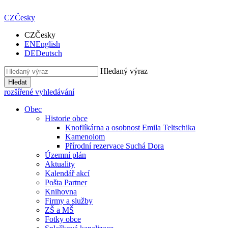
CZ
Česky
CZ
Česky
EN
English
DE
Deutsch
Hledaný výraz
Hledat
rozšířené vyhledávání
Obec
Historie obce
Knoflíkárna a osobnost Emila Teltschika
Kamenolom
Přírodní rezervace Suchá Dora
Územní plán
Aktuality
Kalendář akcí
Pošta Partner
Knihovna
Firmy a služby
ZŠ a MŠ
Fotky obce