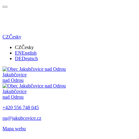
CZ
Česky
CZ
Česky
EN
English
DE
Deutsch
Jakubčovice
nad Odrou
Jakubčovice
nad Odrou
+420 556 748 045
ou@jakubcovice.cz
Mapa webu