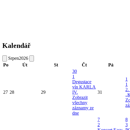
Kalendář
Srpen
2026
Po
Út
St
Čt
Pá
30
1
1
Degustace
1
vín KARLA
2.
27
28
29
IV.
31
„K
Zobrazit
Zo
všechny
zá
záznamy ze
dne
7
8
2
3
Koncert Easy
P