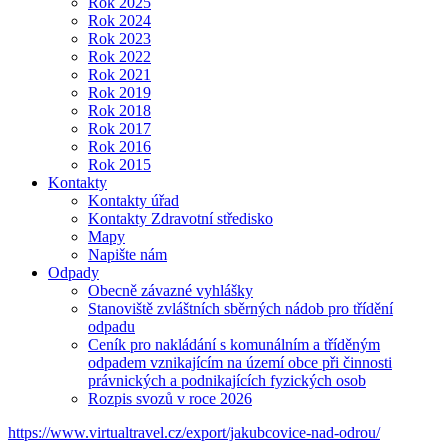
Rok 2025
Rok 2024
Rok 2023
Rok 2022
Rok 2021
Rok 2019
Rok 2018
Rok 2017
Rok 2016
Rok 2015
Kontakty
Kontakty úřad
Kontakty Zdravotní středisko
Mapy
Napište nám
Odpady
Obecně závazné vyhlášky
Stanoviště zvláštních sběrných nádob pro třídění
odpadu
Ceník pro nakládání s komunálním a tříděným
odpadem vznikajícím na území obce při činnosti
právnických a podnikajících fyzických osob
Rozpis svozů v roce 2026
https://www.virtualtravel.cz/export/jakubcovice-nad-odrou/