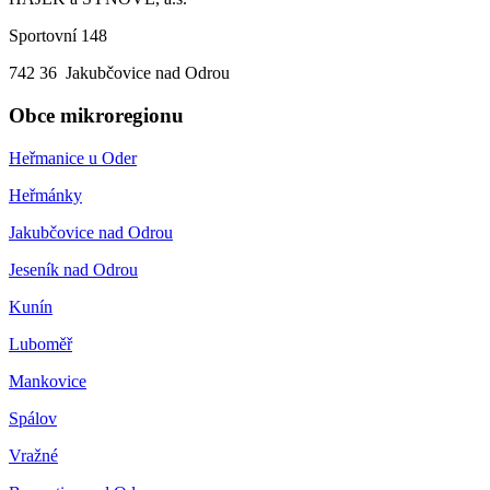
Sportovní 148
742 36 Jakubčovice nad Odrou
Obce mikroregionu
Heřmanice u Oder
Heřmánky
Jakubčovice nad Odrou
Jeseník nad Odrou
Kunín
Luboměř
Mankovice
Spálov
Vražné