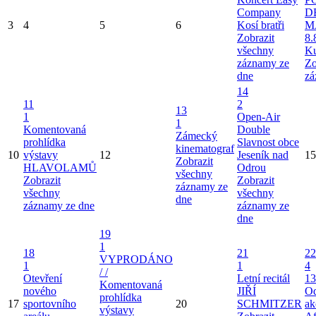
Company
D
3
4
5
6
Kosí bratři
M
Zobrazit
8.
všechny
Ku
záznamy ze
Zo
dne
zá
14
11
2
13
1
Open-Air
1
Komentovaná
Double
Zámecký
prohlídka
Slavnost obce
kinematograf
10
výstavy
12
Jeseník nad
15
Zobrazit
HLAVOLAMŮ
Odrou
všechny
Zobrazit
Zobrazit
záznamy ze
všechny
všechny
dne
záznamy ze dne
záznamy ze
dne
19
1
18
21
22
VYPRODÁNO
1
1
4
/ /
Otevření
Letní recitál
13
Komentovaná
nového
JIŘÍ
Od
prohlídka
17
sportovního
20
SCHMITZER
ak
výstavy