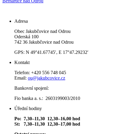
Bernartice nad Odrou
Adresa
Obec Jakubčovice nad Odrou
Oderská 100
742 36 Jakubčovice nad Odrou
GPS: N 49°41.67745′, E 17°47.29232′
Kontakt
Telefon: +420 556 748 045
Email:
ou@jakubcovice.cz
Bankovní spojení:
Fio banka a. s.: 2603199003/2010
Úřední hodiny
Po: 7,30–11,30 12,30–16,00 hod
St: 7,30–11,30 12,30–17,00 hod