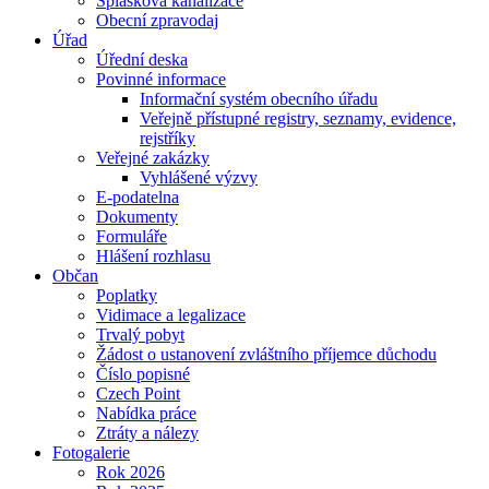
Splašková kanalizace
Obecní zpravodaj
Úřad
Úřední deska
Povinné informace
Informační systém obecního úřadu
Veřejně přístupné registry, seznamy, evidence,
rejstříky
Veřejné zakázky
Vyhlášené výzvy
E-podatelna
Dokumenty
Formuláře
Hlášení rozhlasu
Občan
Poplatky
Vidimace a legalizace
Trvalý pobyt
Žádost o ustanovení zvláštního příjemce důchodu
Číslo popisné
Czech Point
Nabídka práce
Ztráty a nálezy
Fotogalerie
Rok 2026