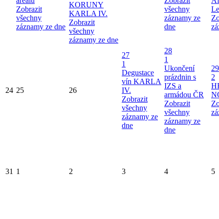
areálu
Zobrazit
Af
KORUNY
Zobrazit
všechny
Le
KARLA IV.
všechny
záznamy ze
Zo
Zobrazit
záznamy ze dne
dne
zá
všechny
záznamy ze dne
28
27
1
1
Ukončení
29
Degustace
prázdnin s
2
vín KARLA
IZS a
H
24
25
26
IV.
armádou ČR
N
Zobrazit
Zobrazit
Zo
všechny
všechny
zá
záznamy ze
záznamy ze
dne
dne
31
1
2
3
4
5