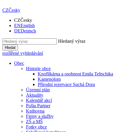
CZ
Česky
CZ
Česky
EN
English
DE
Deutsch
Hledaný výraz
Hledat
rozšířené vyhledávání
Obec
Historie obce
Knoflíkárna a osobnost Emila Teltschika
Kamenolom
Přírodní rezervace Suchá Dora
Územní plán
Aktuality
Kalendář akcí
Pošta Partner
Knihovna
Firmy a služby
ZŠ a MŠ
Fotky obce