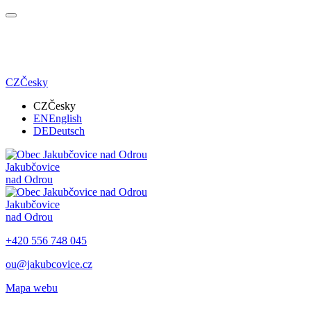
CZ
Česky
CZ
Česky
EN
English
DE
Deutsch
Jakubčovice
nad Odrou
Jakubčovice
nad Odrou
+420 556 748 045
ou@jakubcovice.cz
Mapa webu