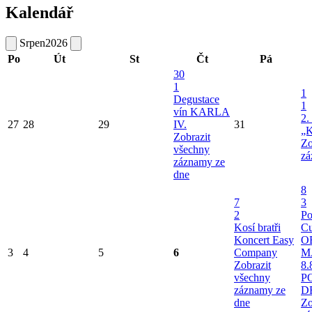
Kalendář
Srpen
2026
Po
Út
St
Čt
Pá
30
1
1
Degustace
1
vín KARLA
2.
27
28
29
IV.
31
„K
Zobrazit
Zo
všechny
zá
záznamy ze
dne
8
7
3
2
Po
Kosí bratři
Cu
Koncert Easy
O
3
4
5
6
Company
M
Zobrazit
8.
všechny
P
záznamy ze
D
dne
Zo