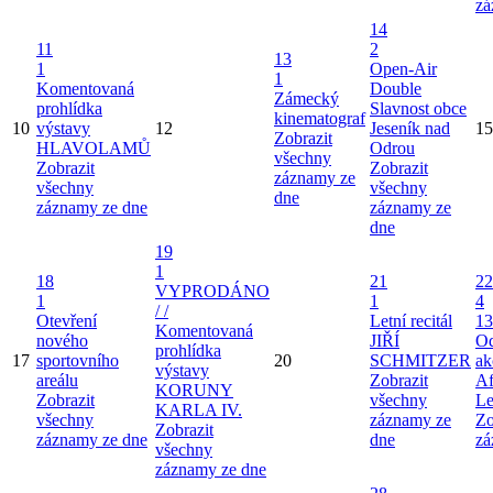
zá
14
11
2
13
1
Open-Air
1
Komentovaná
Double
Zámecký
prohlídka
Slavnost obce
kinematograf
10
výstavy
12
Jeseník nad
15
Zobrazit
HLAVOLAMŮ
Odrou
všechny
Zobrazit
Zobrazit
záznamy ze
všechny
všechny
dne
záznamy ze dne
záznamy ze
dne
19
1
18
21
22
VYPRODÁNO
1
1
4
/ /
Otevření
Letní recitál
13
Komentovaná
nového
JIŘÍ
Od
prohlídka
17
sportovního
20
SCHMITZER
ak
výstavy
areálu
Zobrazit
Af
KORUNY
Zobrazit
všechny
Le
KARLA IV.
všechny
záznamy ze
Zo
Zobrazit
záznamy ze dne
dne
zá
všechny
záznamy ze dne