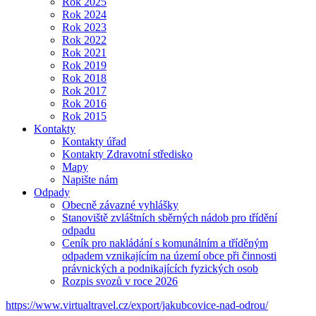
Rok 2025
Rok 2024
Rok 2023
Rok 2022
Rok 2021
Rok 2019
Rok 2018
Rok 2017
Rok 2016
Rok 2015
Kontakty
Kontakty úřad
Kontakty Zdravotní středisko
Mapy
Napište nám
Odpady
Obecně závazné vyhlášky
Stanoviště zvláštních sběrných nádob pro třídění
odpadu
Ceník pro nakládání s komunálním a tříděným
odpadem vznikajícím na území obce při činnosti
právnických a podnikajících fyzických osob
Rozpis svozů v roce 2026
https://www.virtualtravel.cz/export/jakubcovice-nad-odrou/