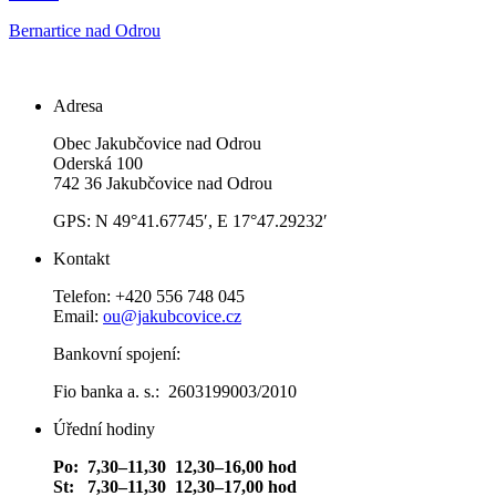
Bernartice nad Odrou
Adresa
Obec Jakubčovice nad Odrou
Oderská 100
742 36 Jakubčovice nad Odrou
GPS: N 49°41.67745′, E 17°47.29232′
Kontakt
Telefon: +420 556 748 045
Email:
ou@jakubcovice.cz
Bankovní spojení:
Fio banka a. s.: 2603199003/2010
Úřední hodiny
Po: 7,30–11,30 12,30–16,00 hod
St: 7,30–11,30 12,30–17,00 hod