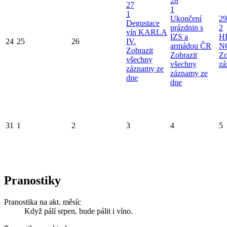
28
27
1
1
Ukončení
29
Degustace
prázdnin s
2
vín KARLA
IZS a
H
24
25
26
IV.
armádou ČR
N
Zobrazit
Zobrazit
Zo
všechny
všechny
zá
záznamy ze
záznamy ze
dne
dne
31
1
2
3
4
5
Pranostiky
Pranostika na akt. měsíc
Když pálí srpen, bude pálit i víno.