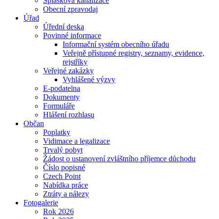
Splašková kanalizace
Obecní zpravodaj
Úřad
Úřední deska
Povinné informace
Informační systém obecního úřadu
Veřejně přístupné registry, seznamy, evidence,
rejstříky
Veřejné zakázky
Vyhlášené výzvy
E-podatelna
Dokumenty
Formuláře
Hlášení rozhlasu
Občan
Poplatky
Vidimace a legalizace
Trvalý pobyt
Žádost o ustanovení zvláštního příjemce důchodu
Číslo popisné
Czech Point
Nabídka práce
Ztráty a nálezy
Fotogalerie
Rok 2026