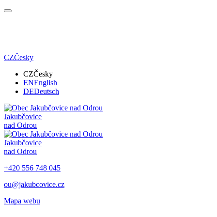
CZ
Česky
CZ
Česky
EN
English
DE
Deutsch
Jakubčovice
nad Odrou
Jakubčovice
nad Odrou
+420 556 748 045
ou@jakubcovice.cz
Mapa webu