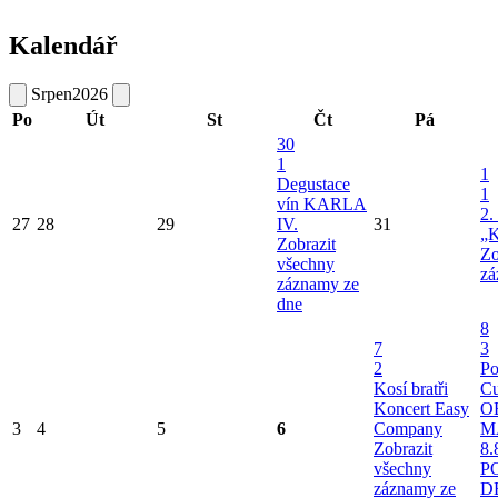
Kalendář
Srpen
2026
Po
Út
St
Čt
Pá
30
1
1
Degustace
1
vín KARLA
2.
27
28
29
IV.
31
„K
Zobrazit
Zo
všechny
zá
záznamy ze
dne
8
7
3
2
Po
Kosí bratři
Cu
Koncert Easy
O
3
4
5
6
Company
M
Zobrazit
8.
všechny
P
záznamy ze
D