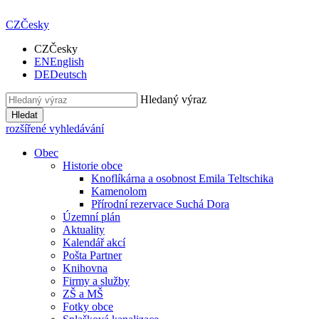
CZ
Česky
CZ
Česky
EN
English
DE
Deutsch
Hledaný výraz
Hledat
rozšířené vyhledávání
Obec
Historie obce
Knoflíkárna a osobnost Emila Teltschika
Kamenolom
Přírodní rezervace Suchá Dora
Územní plán
Aktuality
Kalendář akcí
Pošta Partner
Knihovna
Firmy a služby
ZŠ a MŠ
Fotky obce