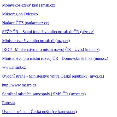
Moravskoslezský kraj | (msk.cz)
Mikroregion Odersko
Nadace ČEZ (nadacecez.cz)
SFŽP ČR – Státní fond životního prostředí ČR (sfzp.cz)
Ministerstvo životního prostředí (mzp.cz)
IROP - Ministerstvo pro místní rozvoj ČR - Úvod (mmr.cz)
Ministerstvo pro místní rozvoj ČR - Domovská stránka (mmr.cz)
www.msmt.cz
Úvodní strana - Ministerstvo vnitra České republiky (mvcr.cz)
http://www.masrp.cz
Sdružení místních samospráv | SMS ČR (smscr.cz)
Eurovia
Úvodní stránka - Česká pošta (ceskaposta.cz)