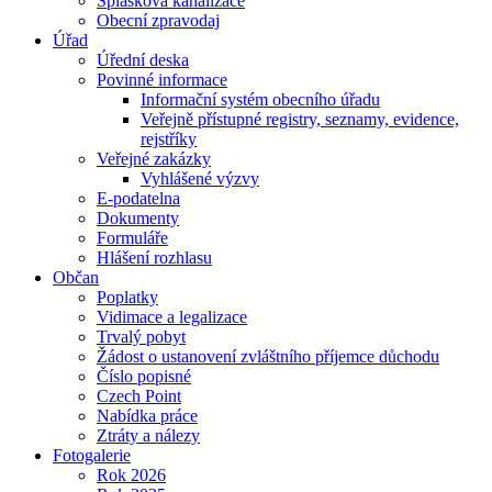
Splašková kanalizace
Obecní zpravodaj
Úřad
Úřední deska
Povinné informace
Informační systém obecního úřadu
Veřejně přístupné registry, seznamy, evidence,
rejstříky
Veřejné zakázky
Vyhlášené výzvy
E-podatelna
Dokumenty
Formuláře
Hlášení rozhlasu
Občan
Poplatky
Vidimace a legalizace
Trvalý pobyt
Žádost o ustanovení zvláštního příjemce důchodu
Číslo popisné
Czech Point
Nabídka práce
Ztráty a nálezy
Fotogalerie
Rok 2026