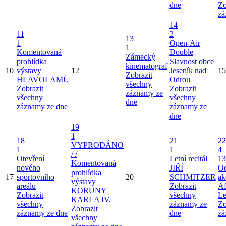
dne
Zo
zá
14
11
2
13
1
Open-Air
1
Komentovaná
Double
Zámecký
prohlídka
Slavnost obce
kinematograf
10
výstavy
12
Jeseník nad
15
Zobrazit
HLAVOLAMŮ
Odrou
všechny
Zobrazit
Zobrazit
záznamy ze
všechny
všechny
dne
záznamy ze dne
záznamy ze
dne
19
1
18
21
22
VYPRODÁNO
1
1
4
/ /
Otevření
Letní recitál
13
Komentovaná
nového
JIŘÍ
Od
prohlídka
17
sportovního
20
SCHMITZER
ak
výstavy
areálu
Zobrazit
Af
KORUNY
Zobrazit
všechny
Le
KARLA IV.
všechny
záznamy ze
Zo
Zobrazit
záznamy ze dne
dne
zá
všechny