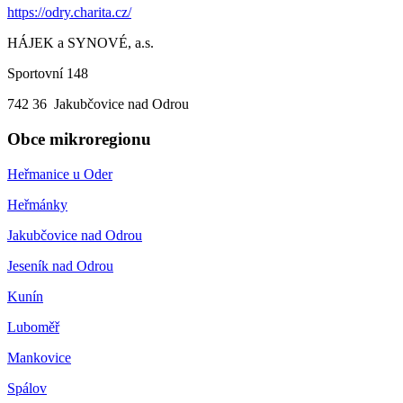
https://odry.charita.cz/
HÁJEK a SYNOVÉ, a.s.
Sportovní 148
742 36 Jakubčovice nad Odrou
Obce mikroregionu
Heřmanice u Oder
Heřmánky
Jakubčovice nad Odrou
Jeseník nad Odrou
Kunín
Luboměř
Mankovice
Spálov