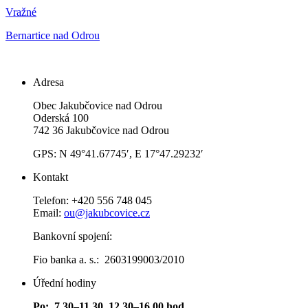
Vražné
Bernartice nad Odrou
Adresa
Obec Jakubčovice nad Odrou
Oderská 100
742 36 Jakubčovice nad Odrou
GPS: N 49°41.67745′, E 17°47.29232′
Kontakt
Telefon: +420 556 748 045
Email:
ou@jakubcovice.cz
Bankovní spojení:
Fio banka a. s.: 2603199003/2010
Úřední hodiny
Po: 7,30–11,30 12,30–16,00 hod