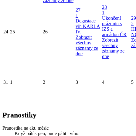
záznamy ze dne
28
27
1
1
Ukončení
29
Degustace
prázdnin s
2
vín KARLA
IZS a
H
24
25
26
IV.
armádou ČR
N
Zobrazit
Zobrazit
Zo
všechny
všechny
zá
záznamy ze
záznamy ze
dne
dne
31
1
2
3
4
5
Pranostiky
Pranostika na akt. měsíc
Když pálí srpen, bude pálit i víno.