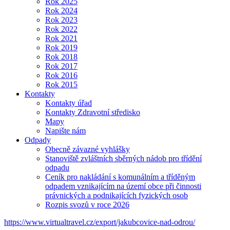
Rok 2025
Rok 2024
Rok 2023
Rok 2022
Rok 2021
Rok 2019
Rok 2018
Rok 2017
Rok 2016
Rok 2015
Kontakty
Kontakty úřad
Kontakty Zdravotní středisko
Mapy
Napište nám
Odpady
Obecně závazné vyhlášky
Stanoviště zvláštních sběrných nádob pro třídění
odpadu
Ceník pro nakládání s komunálním a tříděným
odpadem vznikajícím na území obce při činnosti
právnických a podnikajících fyzických osob
Rozpis svozů v roce 2026
https://www.virtualtravel.cz/export/jakubcovice-nad-odrou/