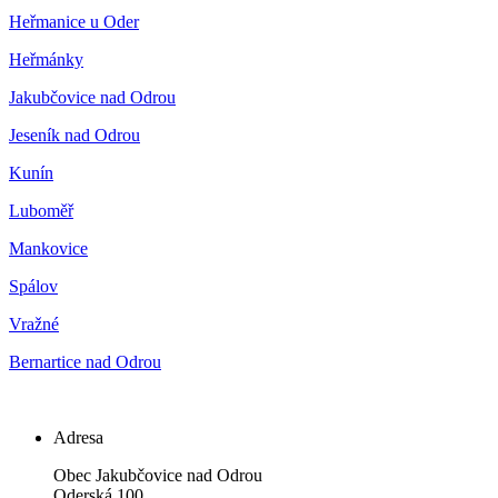
Heřmanice u Oder
Heřmánky
Jakubčovice nad Odrou
Jeseník nad Odrou
Kunín
Luboměř
Mankovice
Spálov
Vražné
Bernartice nad Odrou
Adresa
Obec Jakubčovice nad Odrou
Oderská 100