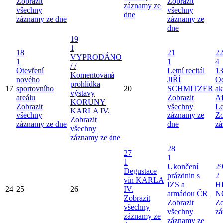
Zobrazit
Zobrazit
záznamy ze
všechny
všechny
dne
záznamy ze dne
záznamy ze
dne
19
1
18
21
22
VYPRODÁNO
1
1
4
/ /
Otevření
Letní recitál
13
Komentovaná
nového
JIŘÍ
Od
prohlídka
17
sportovního
20
SCHMITZER
ak
výstavy
areálu
Zobrazit
Af
KORUNY
Zobrazit
všechny
Le
KARLA IV.
všechny
záznamy ze
Zo
Zobrazit
záznamy ze dne
dne
zá
všechny
záznamy ze dne
28
27
1
1
Ukončení
29
Degustace
prázdnin s
2
vín KARLA
IZS a
H
24
25
26
IV.
armádou ČR
N
Zobrazit
Zobrazit
Zo
všechny
všechny
zá
záznamy ze
záznamy ze