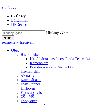
CZ
Česky
CZ
Česky
EN
English
DE
Deutsch
Hledaný výraz
Hledat
rozšířené vyhledávání
Obec
Historie obce
Knoflíkárna a osobnost Emila Teltschika
Kamenolom
Přírodní rezervace Suchá Dora
Územní plán
Aktuality
Kalendář akcí
Pošta Partner
Knihovna
Firmy a služby
ZŠ a MŠ
Fotky obce