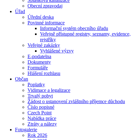
Splašková kanalizace
Obecní zpravodaj
Úřad
Úřední deska
Povinné informace
Informační systém obecního úřadu
Veřejně přístupné registry, seznamy, evidence,
rejstříky
Veřejné zakázky
Vyhlášené výzvy
E-podatelna
Dokumenty
Formuláře
Hlášení rozhlasu
Občan
Poplatky
Vidimace a legalizace
Trvalý pobyt
Žádost o ustanovení zvláštního příjemce důchodu
Číslo popisné
Czech Point
Nabídka práce
Ztráty a nálezy
Fotogalerie
Rok 2026