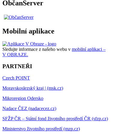
ObčanServer
Mobilní aplikace
Sledujte informace z našeho webu v
mobilní aplikaci –
V OBRAZE.
PARTNEŘI
Czech POINT
Moravskoslezský kraj | (msk.cz)
Mikroregion Odersko
Nadace ČEZ (nadacecez.cz)
SFŽP ČR – Státní fond životního prostředí ČR (sfzp.cz)
Ministerstvo životního prostředí (mzp.cz)