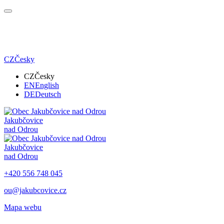
CZ
Česky
CZ
Česky
EN
English
DE
Deutsch
Jakubčovice
nad Odrou
Jakubčovice
nad Odrou
+420 556 748 045
ou@jakubcovice.cz
Mapa webu