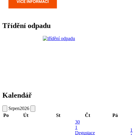
Třídění odpadu
Kalendář
Srpen
2026
Po
Út
St
Čt
Pá
30
1
1
Degustace