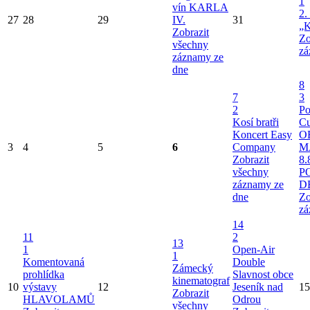
1
vín KARLA
2.
27
28
29
IV.
31
„K
Zobrazit
Zo
všechny
zá
záznamy ze
dne
8
7
3
2
Po
Kosí bratři
Cu
Koncert Easy
O
3
4
5
6
Company
M
Zobrazit
8.
všechny
P
záznamy ze
D
dne
Zo
zá
14
11
2
13
1
Open-Air
1
Komentovaná
Double
Zámecký
prohlídka
Slavnost obce
kinematograf
10
výstavy
12
Jeseník nad
15
Zobrazit
HLAVOLAMŮ
Odrou
všechny