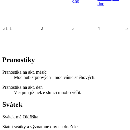
dne
dne
31
1
2
3
4
5
Pranostiky
Pranostika na akt. měsíc
Moc hub srpnových - moc vánic sněhových.
Pranostika na akt. den
V srpnu již nelze slunci mnoho věřit.
Svátek
Svátek má
Oldřiška
Státní svátky a významné dny na dnešek: