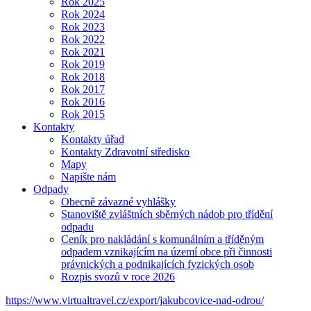
Rok 2025
Rok 2024
Rok 2023
Rok 2022
Rok 2021
Rok 2019
Rok 2018
Rok 2017
Rok 2016
Rok 2015
Kontakty
Kontakty úřad
Kontakty Zdravotní středisko
Mapy
Napište nám
Odpady
Obecně závazné vyhlášky
Stanoviště zvláštních sběrných nádob pro třídění
odpadu
Ceník pro nakládání s komunálním a tříděným
odpadem vznikajícím na území obce při činnosti
právnických a podnikajících fyzických osob
Rozpis svozů v roce 2026
https://www.virtualtravel.cz/export/jakubcovice-nad-odrou/