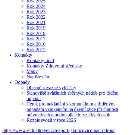
Rok 2025
Rok 2024
Rok 2023
Rok 2022
Rok 2021
Rok 2019
Rok 2018
Rok 2017
Rok 2016
Rok 2015
Kontakty
Kontakty úřad
Kontakty Zdravotní středisko
Mapy
Napište nám
Odpady
Obecně závazné vyhlášky
Stanoviště zvláštních sběrných nádob pro třídění
odpadu
Ceník pro nakládání s komunálním a tříděným
odpadem vznikajícím na území obce při činnosti
právnických a podnikajících fyzických osob
Rozpis svozů v roce 2026
https://www.virtualtravel.cz/export/jakubcovice-nad-odrou/