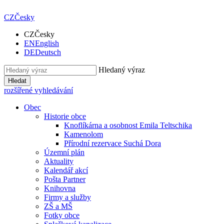
CZ
Česky
CZ
Česky
EN
English
DE
Deutsch
Hledaný výraz
Hledat
rozšířené vyhledávání
Obec
Historie obce
Knoflíkárna a osobnost Emila Teltschika
Kamenolom
Přírodní rezervace Suchá Dora
Územní plán
Aktuality
Kalendář akcí
Pošta Partner
Knihovna
Firmy a služby
ZŠ a MŠ
Fotky obce