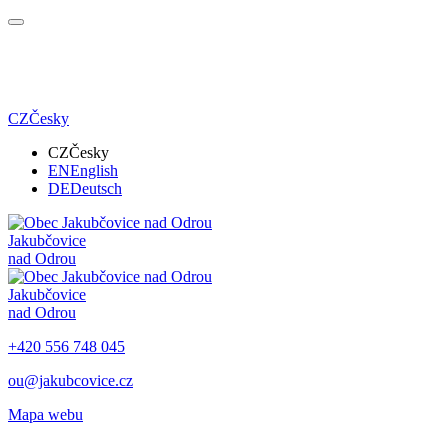
CZ
Česky
CZ
Česky
EN
English
DE
Deutsch
Jakubčovice
nad Odrou
Jakubčovice
nad Odrou
+420 556 748 045
ou@jakubcovice.cz
Mapa webu