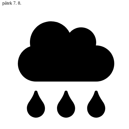
pátek
7. 8.