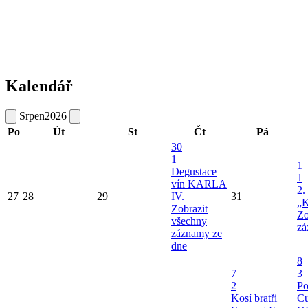
Kalendář
Srpen
2026
Po
Út
St
Čt
Pá
30
1
1
Degustace
1
vín KARLA
2.
27
28
29
IV.
31
„K
Zobrazit
Zo
všechny
zá
záznamy ze
dne
8
7
3
2
Po
Kosí bratři
Cu