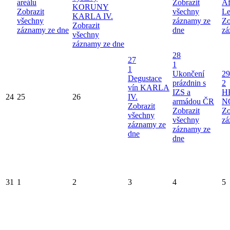
areálu
Zobrazit
Af
KORUNY
Zobrazit
všechny
Le
KARLA IV.
všechny
záznamy ze
Zo
Zobrazit
záznamy ze dne
dne
zá
všechny
záznamy ze dne
28
27
1
1
Ukončení
29
Degustace
prázdnin s
2
vín KARLA
IZS a
H
24
25
26
IV.
armádou ČR
N
Zobrazit
Zobrazit
Zo
všechny
všechny
zá
záznamy ze
záznamy ze
dne
dne
31
1
2
3
4
5