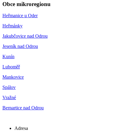
Obce mikroregionu
Heřmanice u Oder
Heřmánky
Jakubčovice nad Odrou
Jeseník nad Odrou
Kunín
Luboměř
Mankovice
Spálov
Vražné
Bernartice nad Odrou
Adresa