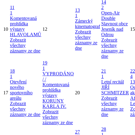
14
11
2
13
1
Open-Air
1
Komentovaná
Double
Zámecký
prohlídka
Slavnost obce
kinematograf
10
výstavy
12
Jeseník nad
15
Zobrazit
HLAVOLAMŮ
Odrou
všechny
Zobrazit
Zobrazit
záznamy ze
všechny
všechny
dne
záznamy ze dne
záznamy ze
dne
19
1
18
21
22
VYPRODÁNO
1
1
4
/ /
Otevření
Letní recitál
13
Komentovaná
nového
JIŘÍ
Od
prohlídka
17
sportovního
20
SCHMITZER
ak
výstavy
areálu
Zobrazit
Af
KORUNY
Zobrazit
všechny
Le
KARLA IV.
všechny
záznamy ze
Zo
Zobrazit
záznamy ze dne
dne
zá
všechny
záznamy ze dne
28
27
1