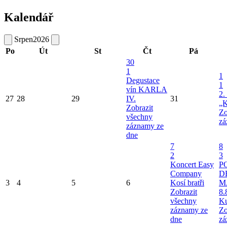
Kalendář
Srpen
2026
Po
Út
St
Čt
Pá
30
1
1
Degustace
1
vín KARLA
2.
27
28
29
IV.
31
„K
Zobrazit
Zo
všechny
zá
záznamy ze
dne
7
8
2
3
Koncert Easy
P
Company
D
3
4
5
6
Kosí bratři
M
Zobrazit
8.
všechny
Ku
záznamy ze
Zo
dne
zá