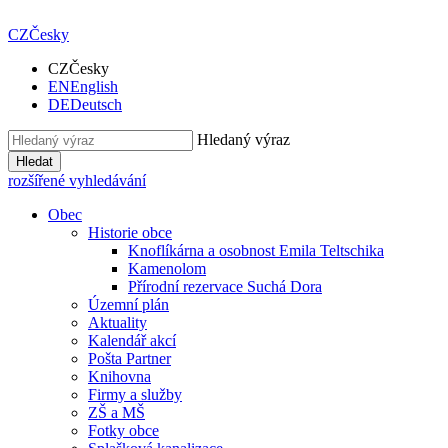
CZ
Česky
CZ
Česky
EN
English
DE
Deutsch
Hledaný výraz
Hledat
rozšířené vyhledávání
Obec
Historie obce
Knoflíkárna a osobnost Emila Teltschika
Kamenolom
Přírodní rezervace Suchá Dora
Územní plán
Aktuality
Kalendář akcí
Pošta Partner
Knihovna
Firmy a služby
ZŠ a MŠ
Fotky obce