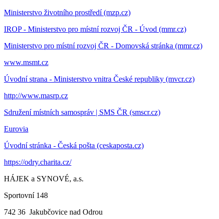
Ministerstvo životního prostředí (mzp.cz)
IROP - Ministerstvo pro místní rozvoj ČR - Úvod (mmr.cz)
Ministerstvo pro místní rozvoj ČR - Domovská stránka (mmr.cz)
www.msmt.cz
Úvodní strana - Ministerstvo vnitra České republiky (mvcr.cz)
http://www.masrp.cz
Sdružení místních samospráv | SMS ČR (smscr.cz)
Eurovia
Úvodní stránka - Česká pošta (ceskaposta.cz)
https://odry.charita.cz/
HÁJEK a SYNOVÉ, a.s.
Sportovní 148
742 36 Jakubčovice nad Odrou