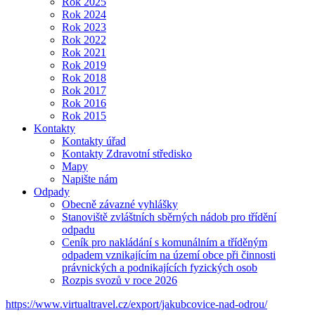
Rok 2025
Rok 2024
Rok 2023
Rok 2022
Rok 2021
Rok 2019
Rok 2018
Rok 2017
Rok 2016
Rok 2015
Kontakty
Kontakty úřad
Kontakty Zdravotní středisko
Mapy
Napište nám
Odpady
Obecně závazné vyhlášky
Stanoviště zvláštních sběrných nádob pro třídění
odpadu
Ceník pro nakládání s komunálním a tříděným
odpadem vznikajícím na území obce při činnosti
právnických a podnikajících fyzických osob
Rozpis svozů v roce 2026
https://www.virtualtravel.cz/export/jakubcovice-nad-odrou/