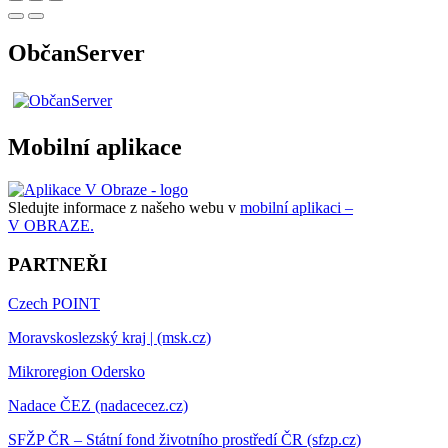
ObčanServer
Mobilní aplikace
Sledujte informace z našeho webu v
mobilní aplikaci –
V OBRAZE.
PARTNEŘI
Czech POINT
Moravskoslezský kraj | (msk.cz)
Mikroregion Odersko
Nadace ČEZ (nadacecez.cz)
SFŽP ČR – Státní fond životního prostředí ČR (sfzp.cz)