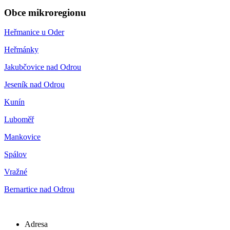
Obce mikroregionu
Heřmanice u Oder
Heřmánky
Jakubčovice nad Odrou
Jeseník nad Odrou
Kunín
Luboměř
Mankovice
Spálov
Vražné
Bernartice nad Odrou
Adresa