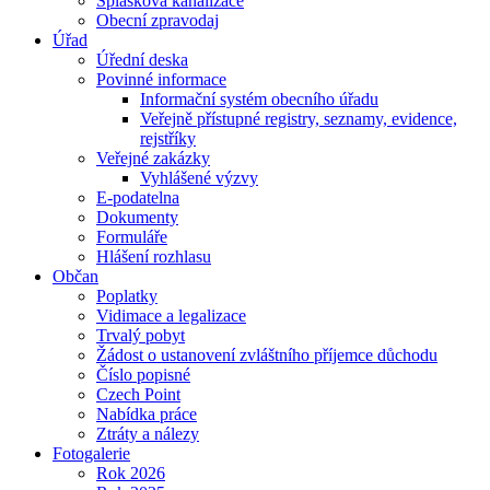
Splašková kanalizace
Obecní zpravodaj
Úřad
Úřední deska
Povinné informace
Informační systém obecního úřadu
Veřejně přístupné registry, seznamy, evidence,
rejstříky
Veřejné zakázky
Vyhlášené výzvy
E-podatelna
Dokumenty
Formuláře
Hlášení rozhlasu
Občan
Poplatky
Vidimace a legalizace
Trvalý pobyt
Žádost o ustanovení zvláštního příjemce důchodu
Číslo popisné
Czech Point
Nabídka práce
Ztráty a nálezy
Fotogalerie
Rok 2026