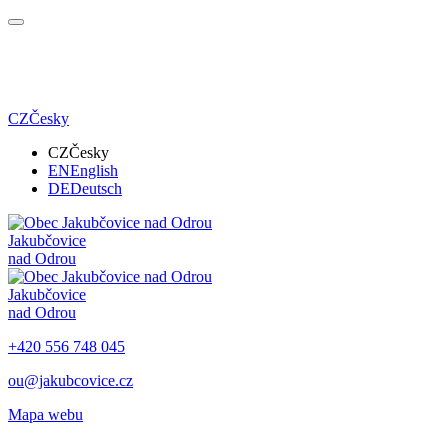
CZ
Česky
CZ
Česky
EN
English
DE
Deutsch
Jakubčovice
nad Odrou
Jakubčovice
nad Odrou
+420 556 748 045
ou@jakubcovice.cz
Mapa webu