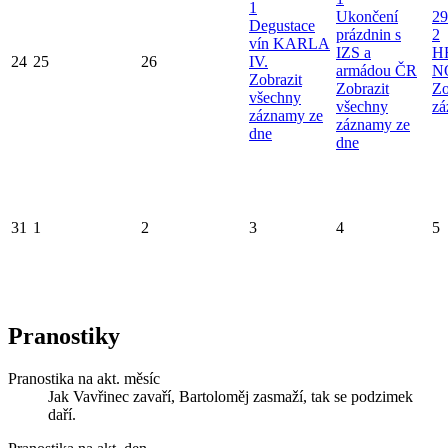
1
Ukončení
29
Degustace
prázdnin s
2
vín KARLA
IZS a
H
24
25
26
IV.
armádou ČR
N
Zobrazit
Zobrazit
Zo
všechny
všechny
zá
záznamy ze
záznamy ze
dne
dne
31
1
2
3
4
5
Pranostiky
Pranostika na akt. měsíc
Jak Vavřinec zavaří, Bartoloměj zasmaží, tak se podzimek
daří.