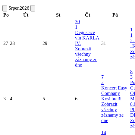
Srpen
2026
Po
Út
St
Čt
Pá
30
1
1
Degustace
1
vín KARLA
2.
27
28
29
IV.
31
„K
Zobrazit
Zo
všechny
zá
záznamy ze
dne
8
7
3
2
Po
Koncert Easy
Cu
Company
O
3
4
5
6
Kosí bratři
M
Zobrazit
8.
všechny
P
záznamy ze
D
dne
Zo
zá
14