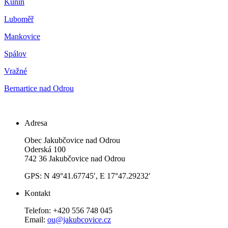
Kunín
Luboměř
Mankovice
Spálov
Vražné
Bernartice nad Odrou
Adresa
Obec Jakubčovice nad Odrou
Oderská 100
742 36 Jakubčovice nad Odrou
GPS: N 49°41.67745′, E 17°47.29232′
Kontakt
Telefon: +420 556 748 045
Email:
ou@jakubcovice.cz