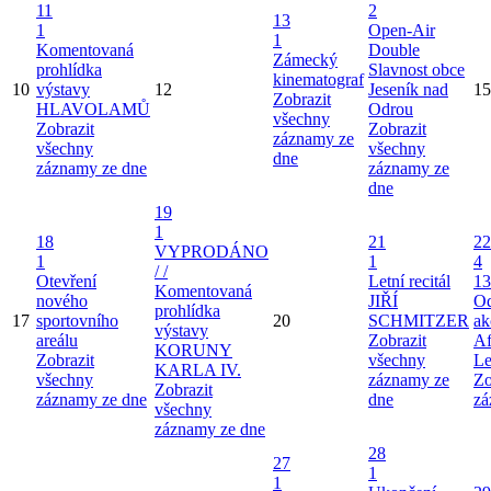
11
2
13
1
Open-Air
1
Komentovaná
Double
Zámecký
prohlídka
Slavnost obce
kinematograf
10
výstavy
12
Jeseník nad
15
Zobrazit
HLAVOLAMŮ
Odrou
všechny
Zobrazit
Zobrazit
záznamy ze
všechny
všechny
dne
záznamy ze dne
záznamy ze
dne
19
1
18
21
22
VYPRODÁNO
1
1
4
/ /
Otevření
Letní recitál
13
Komentovaná
nového
JIŘÍ
Od
prohlídka
17
sportovního
20
SCHMITZER
ak
výstavy
areálu
Zobrazit
Af
KORUNY
Zobrazit
všechny
Le
KARLA IV.
všechny
záznamy ze
Zo
Zobrazit
záznamy ze dne
dne
zá
všechny
záznamy ze dne
28
27
1
1