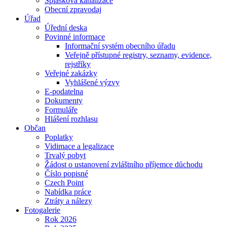
Splašková kanalizace
Obecní zpravodaj
Úřad
Úřední deska
Povinné informace
Informační systém obecního úřadu
Veřejně přístupné registry, seznamy, evidence,
rejstříky
Veřejné zakázky
Vyhlášené výzvy
E-podatelna
Dokumenty
Formuláře
Hlášení rozhlasu
Občan
Poplatky
Vidimace a legalizace
Trvalý pobyt
Žádost o ustanovení zvláštního příjemce důchodu
Číslo popisné
Czech Point
Nabídka práce
Ztráty a nálezy
Fotogalerie
Rok 2026