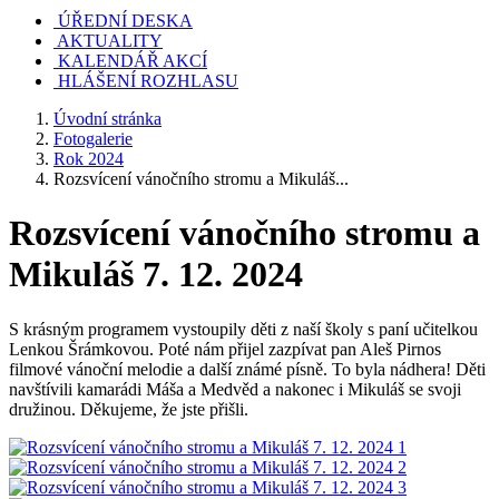
ÚŘEDNÍ DESKA
AKTUALITY
KALENDÁŘ AKCÍ
HLÁŠENÍ ROZHLASU
Úvodní stránka
Fotogalerie
Rok 2024
Rozsvícení vánočního stromu a Mikuláš...
Rozsvícení vánočního stromu a
Mikuláš 7. 12. 2024
S krásným programem vystoupily děti z naší školy s paní učitelkou
Lenkou Šrámkovou. Poté nám přijel zazpívat pan Aleš Pirnos
filmové vánoční melodie a další známé písně. To byla nádhera! Děti
navštívili kamarádi Máša a Medvěd a nakonec i Mikuláš se svoji
družinou. Děkujeme, že jste přišli.