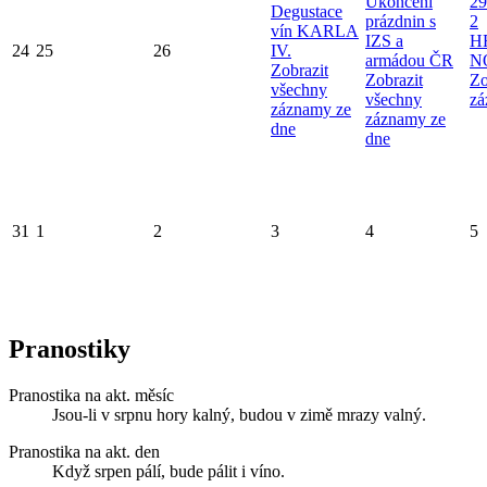
Ukončení
29
Degustace
prázdnin s
2
vín KARLA
IZS a
H
24
25
26
IV.
armádou ČR
N
Zobrazit
Zobrazit
Zo
všechny
všechny
zá
záznamy ze
záznamy ze
dne
dne
31
1
2
3
4
5
Pranostiky
Pranostika na akt. měsíc
Jsou-li v srpnu hory kalný, budou v zimě mrazy valný.
Pranostika na akt. den
Když srpen pálí, bude pálit i víno.