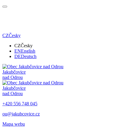
CZ
Česky
CZ
Česky
EN
English
DE
Deutsch
Jakubčovice
nad Odrou
Jakubčovice
nad Odrou
+420 556 748 045
ou@jakubcovice.cz
Mapa webu