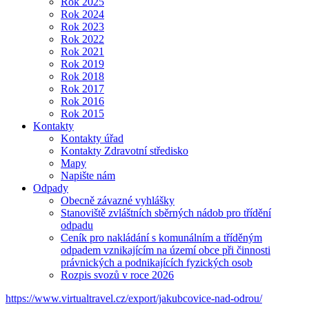
Rok 2025
Rok 2024
Rok 2023
Rok 2022
Rok 2021
Rok 2019
Rok 2018
Rok 2017
Rok 2016
Rok 2015
Kontakty
Kontakty úřad
Kontakty Zdravotní středisko
Mapy
Napište nám
Odpady
Obecně závazné vyhlášky
Stanoviště zvláštních sběrných nádob pro třídění
odpadu
Ceník pro nakládání s komunálním a tříděným
odpadem vznikajícím na území obce při činnosti
právnických a podnikajících fyzických osob
Rozpis svozů v roce 2026
https://www.virtualtravel.cz/export/jakubcovice-nad-odrou/