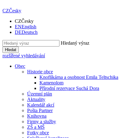
CZ
Česky
CZ
Česky
EN
English
DE
Deutsch
Hledaný výraz
Hledat
rozšířené vyhledávání
Obec
Historie obce
Knoflíkárna a osobnost Emila Teltschika
Kamenolom
Přírodní rezervace Suchá Dora
Územní plán
Aktuality
Kalendář akcí
Pošta Partner
Knihovna
Firmy a služby
ZŠ a MŠ
Fotky obce