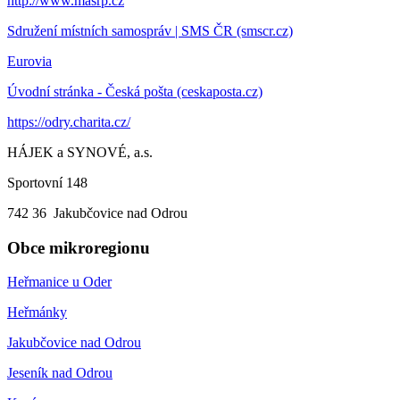
http://www.masrp.cz
Sdružení místních samospráv | SMS ČR (smscr.cz)
Eurovia
Úvodní stránka - Česká pošta (ceskaposta.cz)
https://odry.charita.cz/
HÁJEK a SYNOVÉ, a.s.
Sportovní 148
742 36 Jakubčovice nad Odrou
Obce mikroregionu
Heřmanice u Oder
Heřmánky
Jakubčovice nad Odrou
Jeseník nad Odrou