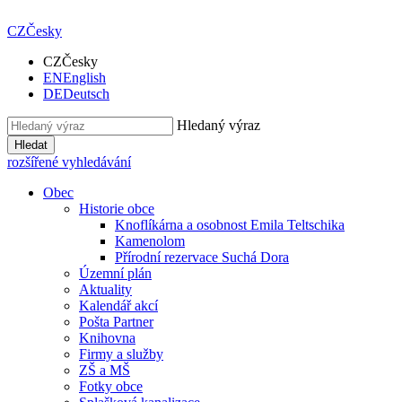
CZ
Česky
CZ
Česky
EN
English
DE
Deutsch
Hledaný výraz
Hledat
rozšířené vyhledávání
Obec
Historie obce
Knoflíkárna a osobnost Emila Teltschika
Kamenolom
Přírodní rezervace Suchá Dora
Územní plán
Aktuality
Kalendář akcí
Pošta Partner
Knihovna
Firmy a služby
ZŠ a MŠ
Fotky obce