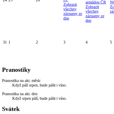
armádou ČR
N
Zobrazit
Zobrazit
Zo
všechny
všechny
zá
záznamy ze
záznamy ze
dne
dne
31
1
2
3
4
5
Pranostiky
Pranostika na akt. měsíc
Když pálí srpen, bude pálit i víno.
Pranostika na akt. den
Když srpen pálí, bude pálit i víno.
Svátek