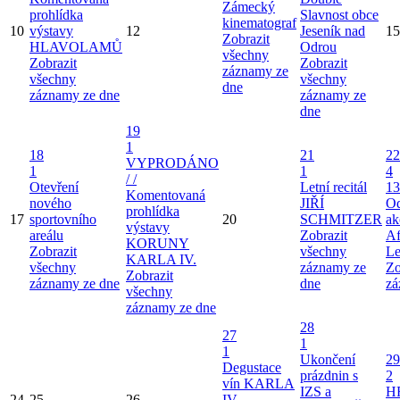
Zámecký
prohlídka
Slavnost obce
kinematograf
10
výstavy
12
Jeseník nad
15
Zobrazit
HLAVOLAMŮ
Odrou
všechny
Zobrazit
Zobrazit
záznamy ze
všechny
všechny
dne
záznamy ze dne
záznamy ze
dne
19
1
18
21
22
VYPRODÁNO
1
1
4
/ /
Otevření
Letní recitál
13
Komentovaná
nového
JIŘÍ
Od
prohlídka
17
sportovního
20
SCHMITZER
ak
výstavy
areálu
Zobrazit
Af
KORUNY
Zobrazit
všechny
Le
KARLA IV.
všechny
záznamy ze
Zo
Zobrazit
záznamy ze dne
dne
zá
všechny
záznamy ze dne
28
27
1
1
Ukončení
29
Degustace
prázdnin s
2
vín KARLA
IZS a
H
24
25
26
IV.