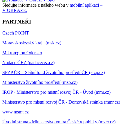
Sledujte informace z našeho webu v
mobilní aplikaci –
V OBRAZE.
PARTNEŘI
Czech POINT
Moravskoslezský kraj | (msk.cz)
Mikroregion Odersko
Nadace ČEZ (nadacecez.cz)
SFŽP ČR – Státní fond životního prostředí ČR (sfzp.cz)
Ministerstvo životního prostředí (mzp.cz)
IROP - Ministerstvo pro místní rozvoj ČR - Úvod (mmr.cz)
Ministerstvo pro místní rozvoj ČR - Domovská stránka (mmr.cz)
www.msmt.cz
Úvodní strana - Ministerstvo vnitra České republiky (mvcr.cz)