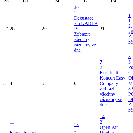
Po
Út
St
Čt
Pá
30
1
1
Degustace
1
vín KARLA
2.
27
28
29
IV.
31
„K
Zobrazit
Zo
všechny
zá
záznamy ze
dne
8
7
3
2
Po
Kosí bratři
Cu
Koncert Easy
O
3
4
5
6
Company
M
Zobrazit
8.
všechny
P
záznamy ze
D
dne
Zo
zá
14
11
2
13
1
Open-Air
1
Komentovaná
Double