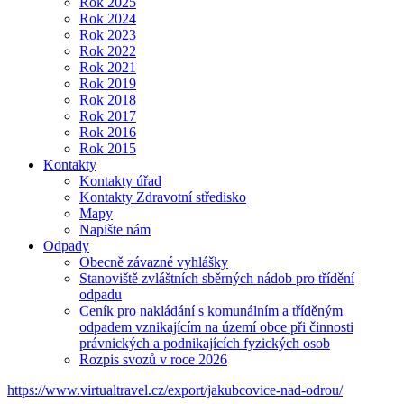
Rok 2025
Rok 2024
Rok 2023
Rok 2022
Rok 2021
Rok 2019
Rok 2018
Rok 2017
Rok 2016
Rok 2015
Kontakty
Kontakty úřad
Kontakty Zdravotní středisko
Mapy
Napište nám
Odpady
Obecně závazné vyhlášky
Stanoviště zvláštních sběrných nádob pro třídění
odpadu
Ceník pro nakládání s komunálním a tříděným
odpadem vznikajícím na území obce při činnosti
právnických a podnikajících fyzických osob
Rozpis svozů v roce 2026
https://www.virtualtravel.cz/export/jakubcovice-nad-odrou/