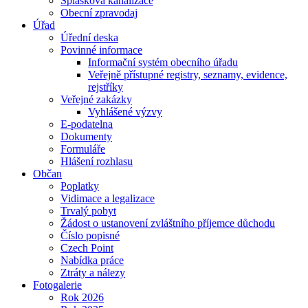
Splašková kanalizace
Obecní zpravodaj
Úřad
Úřední deska
Povinné informace
Informační systém obecního úřadu
Veřejně přístupné registry, seznamy, evidence,
rejstříky
Veřejné zakázky
Vyhlášené výzvy
E-podatelna
Dokumenty
Formuláře
Hlášení rozhlasu
Občan
Poplatky
Vidimace a legalizace
Trvalý pobyt
Žádost o ustanovení zvláštního příjemce důchodu
Číslo popisné
Czech Point
Nabídka práce
Ztráty a nálezy
Fotogalerie
Rok 2026