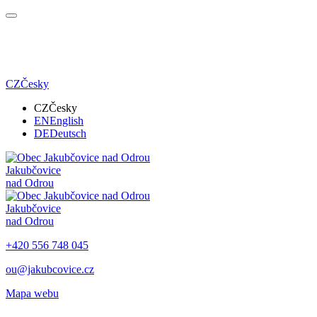
CZ
Česky
CZ
Česky
EN
English
DE
Deutsch
Jakubčovice
nad Odrou
Jakubčovice
nad Odrou
+420 556 748 045
ou@jakubcovice.cz
Mapa webu