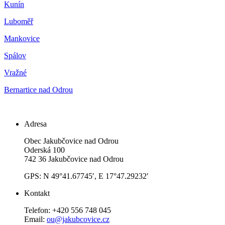
Kunín
Luboměř
Mankovice
Spálov
Vražné
Bernartice nad Odrou
Adresa
Obec Jakubčovice nad Odrou
Oderská 100
742 36 Jakubčovice nad Odrou
GPS: N 49°41.67745′, E 17°47.29232′
Kontakt
Telefon: +420 556 748 045
Email:
ou@jakubcovice.cz