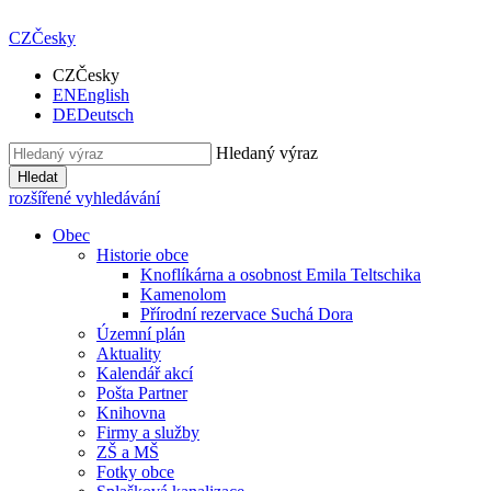
CZ
Česky
CZ
Česky
EN
English
DE
Deutsch
Hledaný výraz
Hledat
rozšířené vyhledávání
Obec
Historie obce
Knoflíkárna a osobnost Emila Teltschika
Kamenolom
Přírodní rezervace Suchá Dora
Územní plán
Aktuality
Kalendář akcí
Pošta Partner
Knihovna
Firmy a služby
ZŠ a MŠ
Fotky obce