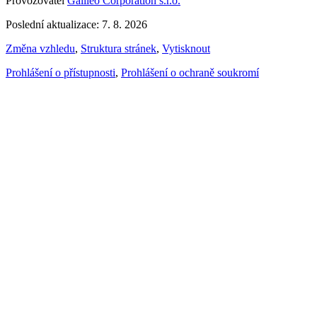
Provozovatel
Galileo Corporation s.r.o.
Poslední aktualizace: 7. 8. 2026
Změna vzhledu
,
Struktura stránek
,
Vytisknout
Prohlášení o přístupnosti
,
Prohlášení o ochraně soukromí