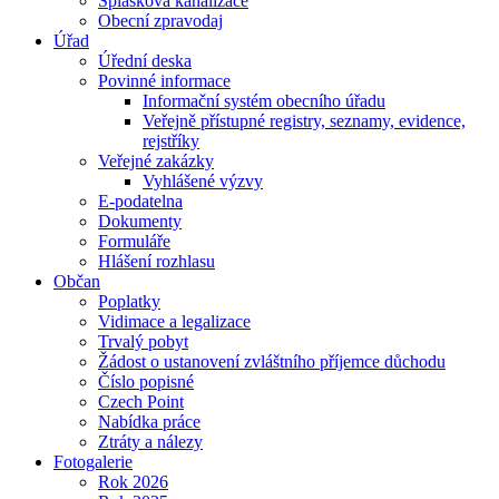
Splašková kanalizace
Obecní zpravodaj
Úřad
Úřední deska
Povinné informace
Informační systém obecního úřadu
Veřejně přístupné registry, seznamy, evidence,
rejstříky
Veřejné zakázky
Vyhlášené výzvy
E-podatelna
Dokumenty
Formuláře
Hlášení rozhlasu
Občan
Poplatky
Vidimace a legalizace
Trvalý pobyt
Žádost o ustanovení zvláštního příjemce důchodu
Číslo popisné
Czech Point
Nabídka práce
Ztráty a nálezy
Fotogalerie
Rok 2026