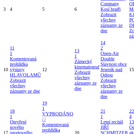
Company
O
3
4
5
6
Kosí bratři
M
Zobrazit
8.
všechny
P
záznamy ze
D
dne
Zo
zá
14
11
2
13
1
Open-Air
1
Komentovaná
Double
Zámecký
prohlídka
Slavnost obce
kinematograf
10
výstavy
12
Jeseník nad
15
Zobrazit
HLAVOLAMŮ
Odrou
všechny
Zobrazit
Zobrazit
záznamy ze
všechny
všechny
dne
záznamy ze dne
záznamy ze
dne
19
1
18
21
22
VYPRODÁNO
1
1
4
/ /
Otevření
Letní recitál
13
Komentovaná
nového
JIŘÍ
Od
prohlídka
17
sportovního
20
SCHMITZER
ak