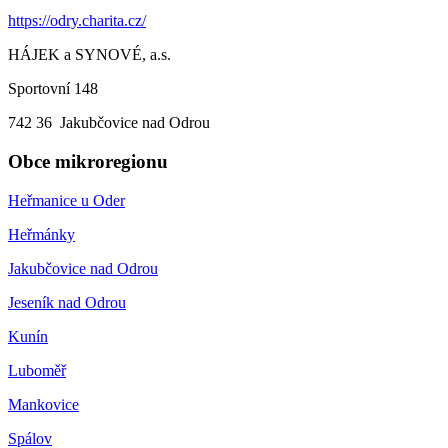
https://odry.charita.cz/
HÁJEK a SYNOVÉ, a.s.
Sportovní 148
742 36 Jakubčovice nad Odrou
Obce mikroregionu
Heřmanice u Oder
Heřmánky
Jakubčovice nad Odrou
Jeseník nad Odrou
Kunín
Luboměř
Mankovice
Spálov