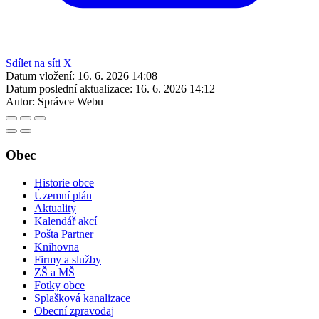
Sdílet na síti X
Datum vložení:
16. 6. 2026 14:08
Datum poslední aktualizace:
16. 6. 2026 14:12
Autor:
Správce Webu
Obec
Historie obce
Územní plán
Aktuality
Kalendář akcí
Pošta Partner
Knihovna
Firmy a služby
ZŠ a MŠ
Fotky obce
Splašková kanalizace
Obecní zpravodaj