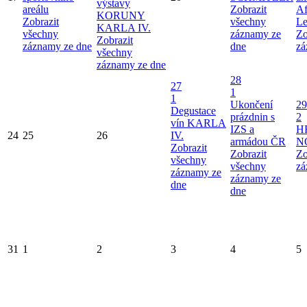
výstavy
areálu
Zobrazit
Af
KORUNY
Zobrazit
všechny
Le
KARLA IV.
všechny
záznamy ze
Zo
Zobrazit
záznamy ze dne
dne
zá
všechny
záznamy ze dne
28
27
1
1
Ukončení
29
Degustace
prázdnin s
2
vín KARLA
IZS a
H
24
25
26
IV.
armádou ČR
N
Zobrazit
Zobrazit
Zo
všechny
všechny
zá
záznamy ze
záznamy ze
dne
dne
31
1
2
3
4
5