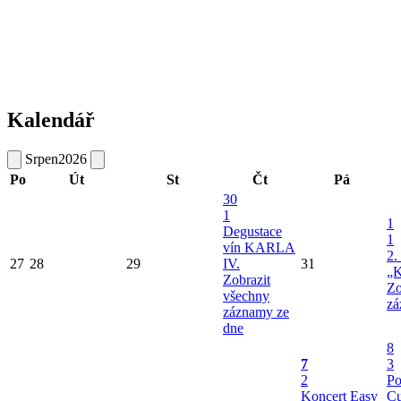
Kalendář
Srpen
2026
Po
Út
St
Čt
Pá
30
1
1
Degustace
1
vín KARLA
2.
27
28
29
IV.
31
„K
Zobrazit
Zo
všechny
zá
záznamy ze
dne
8
7
3
2
Po
Koncert Easy
Cu