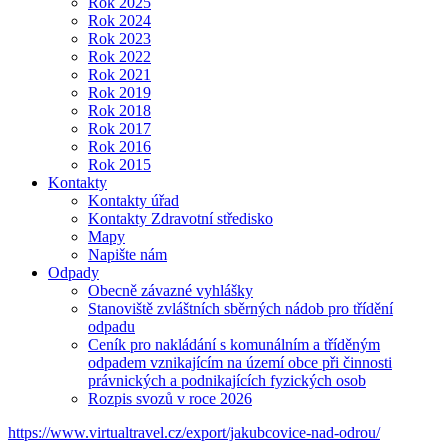
Rok 2025
Rok 2024
Rok 2023
Rok 2022
Rok 2021
Rok 2019
Rok 2018
Rok 2017
Rok 2016
Rok 2015
Kontakty
Kontakty úřad
Kontakty Zdravotní středisko
Mapy
Napište nám
Odpady
Obecně závazné vyhlášky
Stanoviště zvláštních sběrných nádob pro třídění
odpadu
Ceník pro nakládání s komunálním a tříděným
odpadem vznikajícím na území obce při činnosti
právnických a podnikajících fyzických osob
Rozpis svozů v roce 2026
https://www.virtualtravel.cz/export/jakubcovice-nad-odrou/