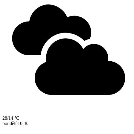
28/14 °C
pondělí
10. 8.