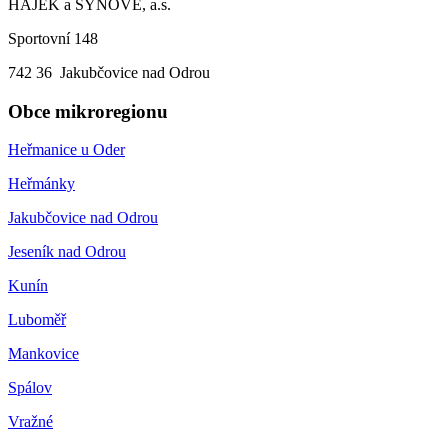
HÁJEK a SYNOVÉ, a.s.
Sportovní 148
742 36 Jakubčovice nad Odrou
Obce mikroregionu
Heřmanice u Oder
Heřmánky
Jakubčovice nad Odrou
Jeseník nad Odrou
Kunín
Luboměř
Mankovice
Spálov
Vražné