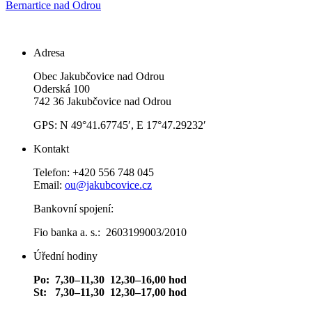
Bernartice nad Odrou
Adresa
Obec Jakubčovice nad Odrou
Oderská 100
742 36 Jakubčovice nad Odrou
GPS: N 49°41.67745′, E 17°47.29232′
Kontakt
Telefon: +420 556 748 045
Email:
ou@jakubcovice.cz
Bankovní spojení:
Fio banka a. s.: 2603199003/2010
Úřední hodiny
Po: 7,30–11,30 12,30–16,00 hod
St: 7,30–11,30 12,30–17,00 hod