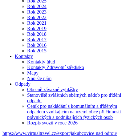
Rok 2025
Rok 2024
Rok 2023
Rok 2022
Rok 2021
Rok 2019
Rok 2018
Rok 2017
Rok 2016
Rok 2015
Kontakty
Kontakty úřad
Kontakty Zdravotní středisko
Mapy
Napište nám
Odpady
Obecně závazné vyhlášky
Stanoviště zvláštních sběrných nádob pro třídění
odpadu
Ceník pro nakládání s komunálním a tříděným
odpadem vznikajícím na území obce při činnosti
právnických a podnikajících fyzických osob
Rozpis svozů v roce 2026
https://www.virtualtravel.cz/export/jakubcovice-nad-odrou/