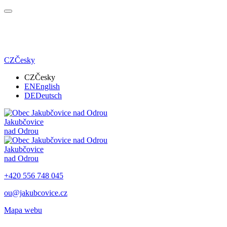
CZ
Česky
CZ
Česky
EN
English
DE
Deutsch
Jakubčovice
nad Odrou
Jakubčovice
nad Odrou
+420 556 748 045
ou@jakubcovice.cz
Mapa webu