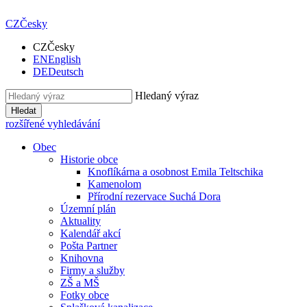
CZ
Česky
CZ
Česky
EN
English
DE
Deutsch
Hledaný výraz
Hledat
rozšířené vyhledávání
Obec
Historie obce
Knoflíkárna a osobnost Emila Teltschika
Kamenolom
Přírodní rezervace Suchá Dora
Územní plán
Aktuality
Kalendář akcí
Pošta Partner
Knihovna
Firmy a služby
ZŠ a MŠ
Fotky obce