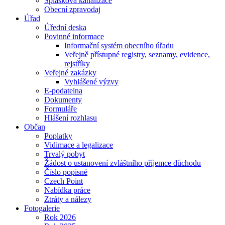
Splašková kanalizace
Obecní zpravodaj
Úřad
Úřední deska
Povinné informace
Informační systém obecního úřadu
Veřejně přístupné registry, seznamy, evidence,
rejstříky
Veřejné zakázky
Vyhlášené výzvy
E-podatelna
Dokumenty
Formuláře
Hlášení rozhlasu
Občan
Poplatky
Vidimace a legalizace
Trvalý pobyt
Žádost o ustanovení zvláštního příjemce důchodu
Číslo popisné
Czech Point
Nabídka práce
Ztráty a nálezy
Fotogalerie
Rok 2026