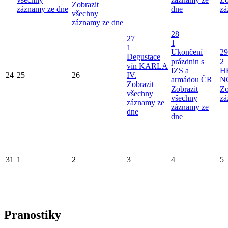
Zobrazit
záznamy ze dne
dne
zá
všechny
záznamy ze dne
28
27
1
1
Ukončení
29
Degustace
prázdnin s
2
vín KARLA
IZS a
H
24
25
26
IV.
armádou ČR
N
Zobrazit
Zobrazit
Zo
všechny
všechny
zá
záznamy ze
záznamy ze
dne
dne
31
1
2
3
4
5
Pranostiky