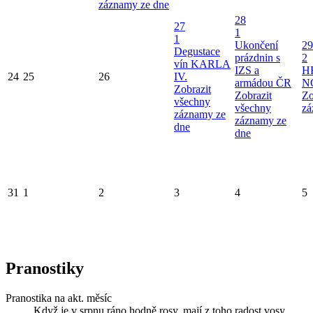
záznamy ze dne
28
27
1
1
Ukončení
29
Degustace
prázdnin s
2
vín KARLA
IZS a
H
24
25
26
IV.
armádou ČR
N
Zobrazit
Zobrazit
Zo
všechny
všechny
zá
záznamy ze
záznamy ze
dne
dne
31
1
2
3
4
5
Pranostiky
Pranostika na akt. měsíc
Když je v srpnu ráno hodně rosy, mají z toho radost vosy.