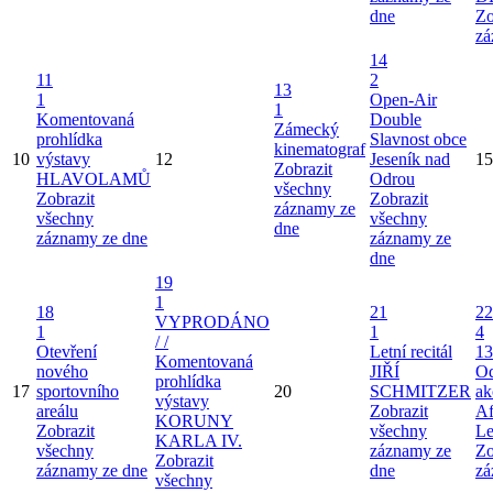
dne
Zo
zá
14
11
2
13
1
Open-Air
1
Komentovaná
Double
Zámecký
prohlídka
Slavnost obce
kinematograf
10
výstavy
12
Jeseník nad
15
Zobrazit
HLAVOLAMŮ
Odrou
všechny
Zobrazit
Zobrazit
záznamy ze
všechny
všechny
dne
záznamy ze dne
záznamy ze
dne
19
1
18
21
22
VYPRODÁNO
1
1
4
/ /
Otevření
Letní recitál
13
Komentovaná
nového
JIŘÍ
Od
prohlídka
17
sportovního
20
SCHMITZER
ak
výstavy
areálu
Zobrazit
Af
KORUNY
Zobrazit
všechny
Le
KARLA IV.
všechny
záznamy ze
Zo
Zobrazit
záznamy ze dne
dne
zá
všechny