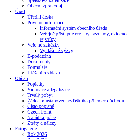
Splašková kanalizace
Obecní zpravodaj
Úřad
Úřední deska
Povinné informace
Informační systém obecního úřadu
Veřejně přístupné registry, seznamy, evidence,
rejstříky
Veřejné zakázky
Vyhlášené výzvy
E-podatelna
Dokumenty
Formuláře
Hlášení rozhlasu
Občan
Poplatky
Vidimace a legalizace
Trvalý pobyt
Žádost o ustanovení zvláštního příjemce důchodu
Číslo popisné
Czech Point
Nabídka práce
Ztráty a nálezy
Fotogalerie
Rok 2026