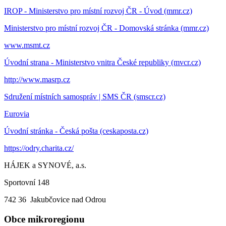
IROP - Ministerstvo pro místní rozvoj ČR - Úvod (mmr.cz)
Ministerstvo pro místní rozvoj ČR - Domovská stránka (mmr.cz)
www.msmt.cz
Úvodní strana - Ministerstvo vnitra České republiky (mvcr.cz)
http://www.masrp.cz
Sdružení místních samospráv | SMS ČR (smscr.cz)
Eurovia
Úvodní stránka - Česká pošta (ceskaposta.cz)
https://odry.charita.cz/
HÁJEK a SYNOVÉ, a.s.
Sportovní 148
742 36 Jakubčovice nad Odrou
Obce mikroregionu