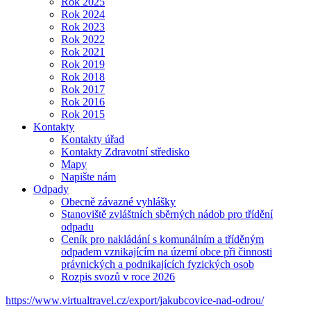
Rok 2025
Rok 2024
Rok 2023
Rok 2022
Rok 2021
Rok 2019
Rok 2018
Rok 2017
Rok 2016
Rok 2015
Kontakty
Kontakty úřad
Kontakty Zdravotní středisko
Mapy
Napište nám
Odpady
Obecně závazné vyhlášky
Stanoviště zvláštních sběrných nádob pro třídění
odpadu
Ceník pro nakládání s komunálním a tříděným
odpadem vznikajícím na území obce při činnosti
právnických a podnikajících fyzických osob
Rozpis svozů v roce 2026
https://www.virtualtravel.cz/export/jakubcovice-nad-odrou/