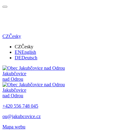
CZ
Česky
CZ
Česky
EN
English
DE
Deutsch
Jakubčovice
nad Odrou
Jakubčovice
nad Odrou
+420 556 748 045
ou@jakubcovice.cz
Mapa webu