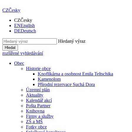
CZ
Česky
CZ
Česky
EN
English
DE
Deutsch
Hledaný výraz
Hledat
rozšířené vyhledávání
Obec
Historie obce
Knoflíkárna a osobnost Emila Teltschika
Kamenolom
Přírodní rezervace Suchá Dora
Územní plán
Aktuality
Kalendář akcí
Pošta Partner
Knihovna
Firmy a služby
ZŠ a MŠ
Fotky obce