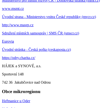
Ministerstvo pro místní rozvoj ČR - Domovská stránka (mmr.cz)
www.msmt.cz
Úvodní strana - Ministerstvo vnitra České republiky (mvcr.cz)
http://www.masrp.cz
Sdružení místních samospráv | SMS ČR (smscr.cz)
Eurovia
Úvodní stránka - Česká pošta (ceskaposta.cz)
https://odry.charita.cz/
HÁJEK a SYNOVÉ, a.s.
Sportovní 148
742 36 Jakubčovice nad Odrou
Obce mikroregionu
Heřmanice u Oder