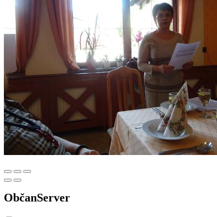
ObčanServer