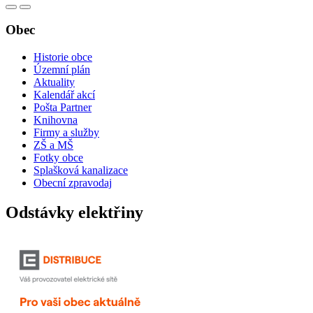
Obec
Historie obce
Územní plán
Aktuality
Kalendář akcí
Pošta Partner
Knihovna
Firmy a služby
ZŠ a MŠ
Fotky obce
Splašková kanalizace
Obecní zpravodaj
Odstávky elektřiny