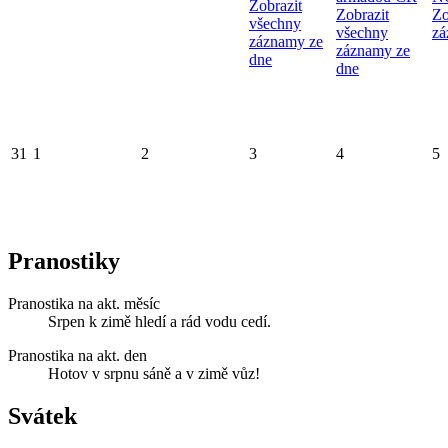
Zobrazit
Zobrazit
Zo
všechny
všechny
zá
záznamy ze
záznamy ze
dne
dne
31
1
2
3
4
5
Pranostiky
Pranostika na akt. měsíc
Srpen k zimě hledí a rád vodu cedí.
Pranostika na akt. den
Hotov v srpnu sáně a v zimě vůz!
Svátek