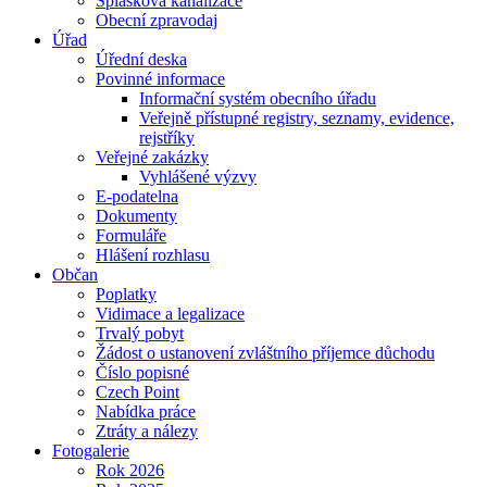
Splašková kanalizace
Obecní zpravodaj
Úřad
Úřední deska
Povinné informace
Informační systém obecního úřadu
Veřejně přístupné registry, seznamy, evidence,
rejstříky
Veřejné zakázky
Vyhlášené výzvy
E-podatelna
Dokumenty
Formuláře
Hlášení rozhlasu
Občan
Poplatky
Vidimace a legalizace
Trvalý pobyt
Žádost o ustanovení zvláštního příjemce důchodu
Číslo popisné
Czech Point
Nabídka práce
Ztráty a nálezy
Fotogalerie
Rok 2026