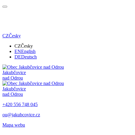
CZ
Česky
CZ
Česky
EN
English
DE
Deutsch
Jakubčovice
nad Odrou
Jakubčovice
nad Odrou
+420 556 748 045
ou@jakubcovice.cz
Mapa webu