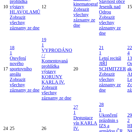
prohlídka
Slavnost obce
kinematograf
10
výstavy
12
Jeseník nad
15
Zobrazit
HLAVOLAMŮ
Odrou
všechny
Zobrazit
Zobrazit
záznamy ze
všechny
všechny
dne
záznamy ze dne
záznamy ze
dne
19
1
18
21
22
VYPRODÁNO
1
1
4
/ /
Otevření
Letní recitál
13
Komentovaná
nového
JIŘÍ
Od
prohlídka
17
sportovního
20
SCHMITZER
ak
výstavy
areálu
Zobrazit
Af
KORUNY
Zobrazit
všechny
Le
KARLA IV.
všechny
záznamy ze
Zo
Zobrazit
záznamy ze dne
dne
zá
všechny
záznamy ze dne
28
27
1
1
Ukončení
29
Degustace
prázdnin s
2
vín KARLA
IZS a
H
24
25
26
IV.
armádou ČR
N