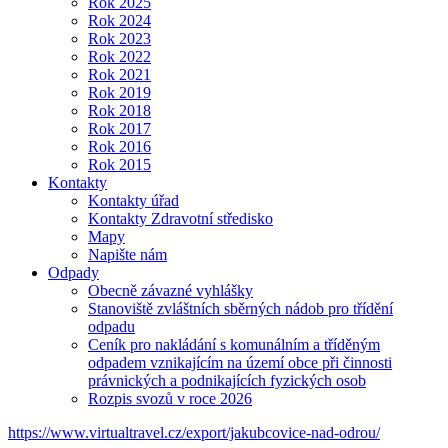
Rok 2025
Rok 2024
Rok 2023
Rok 2022
Rok 2021
Rok 2019
Rok 2018
Rok 2017
Rok 2016
Rok 2015
Kontakty
Kontakty úřad
Kontakty Zdravotní středisko
Mapy
Napište nám
Odpady
Obecně závazné vyhlášky
Stanoviště zvláštních sběrných nádob pro třídění
odpadu
Ceník pro nakládání s komunálním a tříděným
odpadem vznikajícím na území obce při činnosti
právnických a podnikajících fyzických osob
Rozpis svozů v roce 2026
https://www.virtualtravel.cz/export/jakubcovice-nad-odrou/