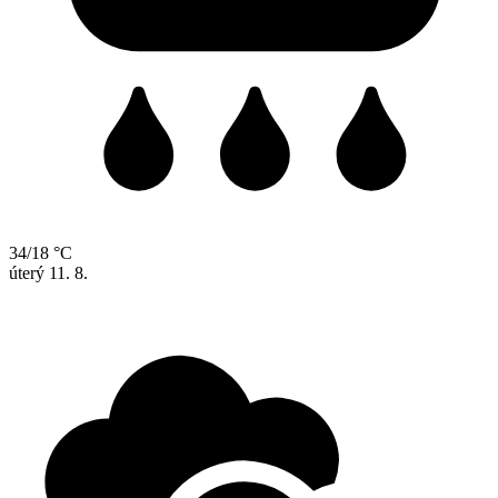
34/18 °C
úterý
11. 8.