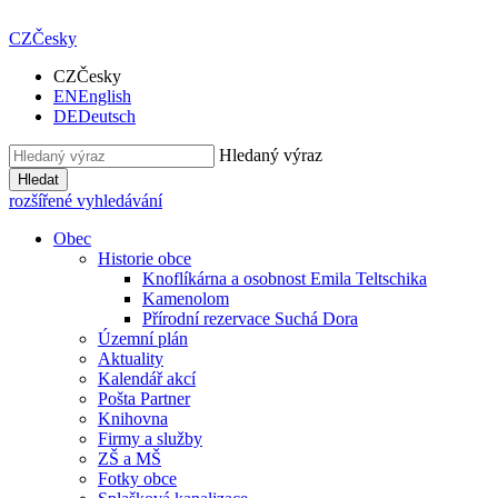
CZ
Česky
CZ
Česky
EN
English
DE
Deutsch
Hledaný výraz
Hledat
rozšířené vyhledávání
Obec
Historie obce
Knoflíkárna a osobnost Emila Teltschika
Kamenolom
Přírodní rezervace Suchá Dora
Územní plán
Aktuality
Kalendář akcí
Pošta Partner
Knihovna
Firmy a služby
ZŠ a MŠ
Fotky obce