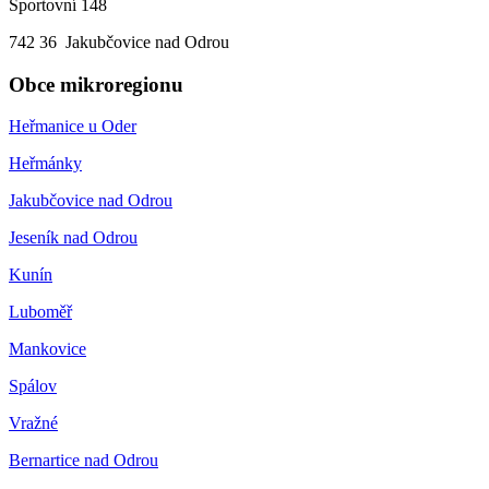
Sportovní 148
742 36 Jakubčovice nad Odrou
Obce mikroregionu
Heřmanice u Oder
Heřmánky
Jakubčovice nad Odrou
Jeseník nad Odrou
Kunín
Luboměř
Mankovice
Spálov
Vražné
Bernartice nad Odrou