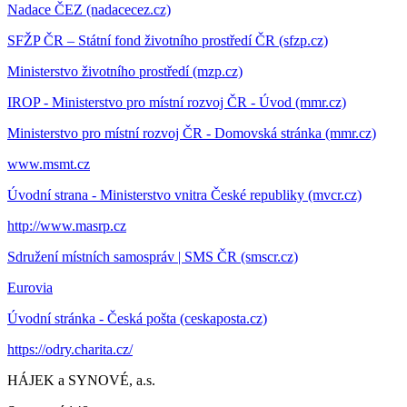
Nadace ČEZ (nadacecez.cz)
SFŽP ČR – Státní fond životního prostředí ČR (sfzp.cz)
Ministerstvo životního prostředí (mzp.cz)
IROP - Ministerstvo pro místní rozvoj ČR - Úvod (mmr.cz)
Ministerstvo pro místní rozvoj ČR - Domovská stránka (mmr.cz)
www.msmt.cz
Úvodní strana - Ministerstvo vnitra České republiky (mvcr.cz)
http://www.masrp.cz
Sdružení místních samospráv | SMS ČR (smscr.cz)
Eurovia
Úvodní stránka - Česká pošta (ceskaposta.cz)
https://odry.charita.cz/
HÁJEK a SYNOVÉ, a.s.