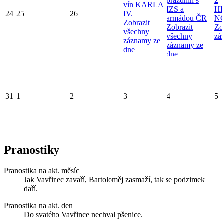
prázdnin s
2
vín KARLA
IZS a
H
24
25
26
IV.
armádou ČR
N
Zobrazit
Zobrazit
Zo
všechny
všechny
zá
záznamy ze
záznamy ze
dne
dne
31
1
2
3
4
5
Pranostiky
Pranostika na akt. měsíc
Jak Vavřinec zavaří, Bartoloměj zasmaží, tak se podzimek
daří.
Pranostika na akt. den
Do svatého Vavřince nechval pšenice.