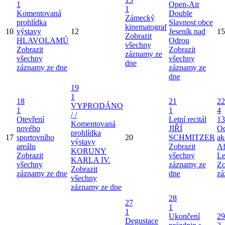
1
Open-Air
1
Komentovaná
Double
Zámecký
prohlídka
Slavnost obce
kinematograf
10
výstavy
12
Jeseník nad
15
Zobrazit
HLAVOLAMŮ
Odrou
všechny
Zobrazit
Zobrazit
záznamy ze
všechny
všechny
dne
záznamy ze dne
záznamy ze
dne
19
1
18
21
22
VYPRODÁNO
1
1
4
/ /
Otevření
Letní recitál
13
Komentovaná
nového
JIŘÍ
Od
prohlídka
17
sportovního
20
SCHMITZER
ak
výstavy
areálu
Zobrazit
Af
KORUNY
Zobrazit
všechny
Le
KARLA IV.
všechny
záznamy ze
Zo
Zobrazit
záznamy ze dne
dne
zá
všechny
záznamy ze dne
28
27
1
1
Ukončení
29
Degustace