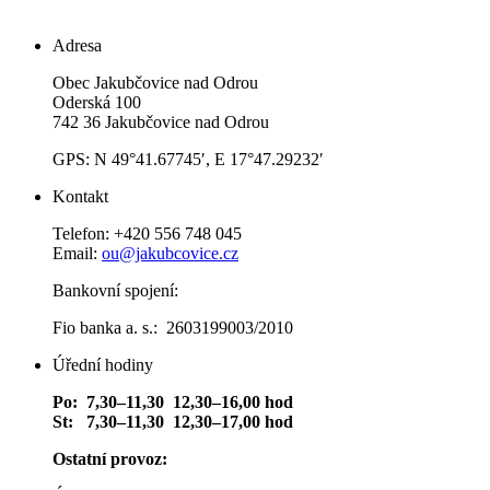
Adresa
Obec Jakubčovice nad Odrou
Oderská 100
742 36 Jakubčovice nad Odrou
GPS: N 49°41.67745′, E 17°47.29232′
Kontakt
Telefon: +420 556 748 045
Email:
ou@jakubcovice.cz
Bankovní spojení:
Fio banka a. s.: 2603199003/2010
Úřední hodiny
Po: 7,30–11,30 12,30–16,00 hod
St: 7,30–11,30 12,30–17,00 hod
Ostatní provoz: