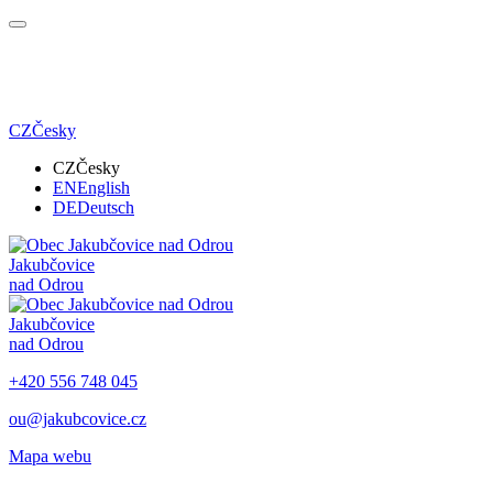
CZ
Česky
CZ
Česky
EN
English
DE
Deutsch
Jakubčovice
nad Odrou
Jakubčovice
nad Odrou
+420 556 748 045
ou@jakubcovice.cz
Mapa webu