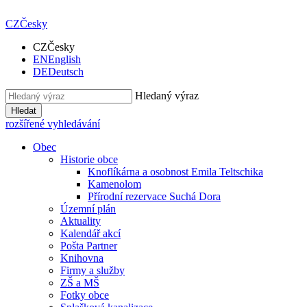
CZ
Česky
CZ
Česky
EN
English
DE
Deutsch
Hledaný výraz
Hledat
rozšířené vyhledávání
Obec
Historie obce
Knoflíkárna a osobnost Emila Teltschika
Kamenolom
Přírodní rezervace Suchá Dora
Územní plán
Aktuality
Kalendář akcí
Pošta Partner
Knihovna
Firmy a služby
ZŠ a MŠ
Fotky obce