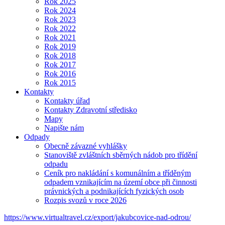
Rok 2025
Rok 2024
Rok 2023
Rok 2022
Rok 2021
Rok 2019
Rok 2018
Rok 2017
Rok 2016
Rok 2015
Kontakty
Kontakty úřad
Kontakty Zdravotní středisko
Mapy
Napište nám
Odpady
Obecně závazné vyhlášky
Stanoviště zvláštních sběrných nádob pro třídění
odpadu
Ceník pro nakládání s komunálním a tříděným
odpadem vznikajícím na území obce při činnosti
právnických a podnikajících fyzických osob
Rozpis svozů v roce 2026
https://www.virtualtravel.cz/export/jakubcovice-nad-odrou/