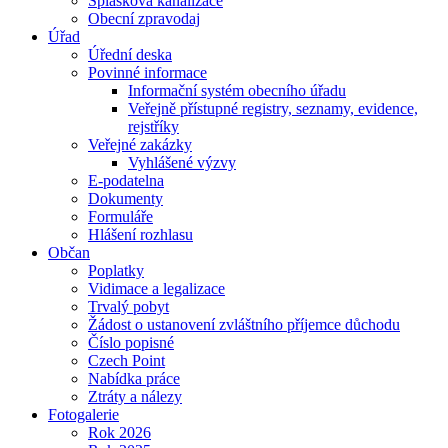
Splašková kanalizace
Obecní zpravodaj
Úřad
Úřední deska
Povinné informace
Informační systém obecního úřadu
Veřejně přístupné registry, seznamy, evidence,
rejstříky
Veřejné zakázky
Vyhlášené výzvy
E-podatelna
Dokumenty
Formuláře
Hlášení rozhlasu
Občan
Poplatky
Vidimace a legalizace
Trvalý pobyt
Žádost o ustanovení zvláštního příjemce důchodu
Číslo popisné
Czech Point
Nabídka práce
Ztráty a nálezy
Fotogalerie
Rok 2026