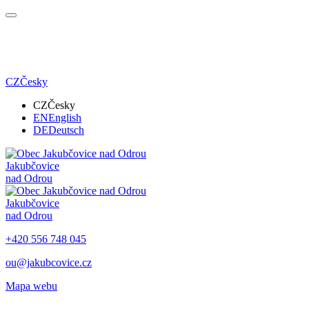
CZ
Česky
CZ
Česky
EN
English
DE
Deutsch
Jakubčovice
nad Odrou
Jakubčovice
nad Odrou
+420 556 748 045
ou@jakubcovice.cz
Mapa webu