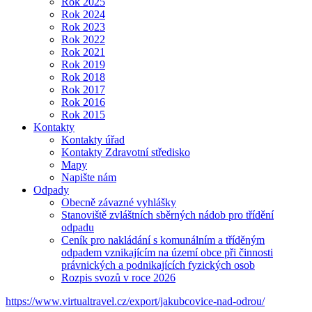
Rok 2025
Rok 2024
Rok 2023
Rok 2022
Rok 2021
Rok 2019
Rok 2018
Rok 2017
Rok 2016
Rok 2015
Kontakty
Kontakty úřad
Kontakty Zdravotní středisko
Mapy
Napište nám
Odpady
Obecně závazné vyhlášky
Stanoviště zvláštních sběrných nádob pro třídění
odpadu
Ceník pro nakládání s komunálním a tříděným
odpadem vznikajícím na území obce při činnosti
právnických a podnikajících fyzických osob
Rozpis svozů v roce 2026
https://www.virtualtravel.cz/export/jakubcovice-nad-odrou/