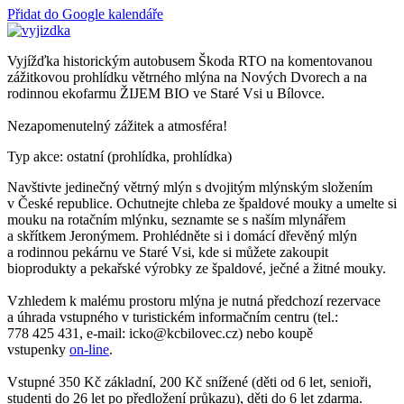
Přidat do Google kalendáře
Vyjížďka historickým autobusem Škoda RTO na komentovanou
zážitkovou prohlídku větrného mlýna na Nových Dvorech a na
rodinnou ekofarmu ŽIJEM BIO ve Staré Vsi u Bílovce.
Nezapomenutelný zážitek a atmosféra!
Typ akce: ostatní (prohlídka, prohlídka)
Navštivte jedinečný větrný mlýn s dvojitým mlýnským složením
v České republice. Ochutnejte chleba ze špaldové mouky a umelte si
mouku na rotačním mlýnku, seznamte se s naším mlynářem
a skřítkem Jeronýmem. Prohlédněte si i domácí dřevěný mlýn
a rodinnou pekárnu ve Staré Vsi, kde si můžete zakoupit
bioprodukty a pekařské výrobky ze špaldové, ječné a žitné mouky.
Vzhledem k malému prostoru mlýna je nutná předchozí rezervace
a úhrada vstupného v turistickém informačním centru (tel.:
778 425 431, e-mail: icko@kcbilovec.cz) nebo koupě
vstupenky
on-line
.
Vstupné 350 Kč základní, 200 Kč snížené (děti od 6 let, senioři,
studenti do 26 let po předložení průkazu), děti do 6 let zdarma.