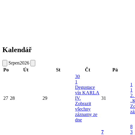
Kalendář
Srpen
2026
Po
Út
St
Čt
Pá
30
1
1
Degustace
1
vín KARLA
2.
27
28
29
IV.
31
„K
Zobrazit
Zo
všechny
zá
záznamy ze
dne
8
7
3