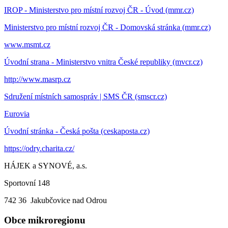
IROP - Ministerstvo pro místní rozvoj ČR - Úvod (mmr.cz)
Ministerstvo pro místní rozvoj ČR - Domovská stránka (mmr.cz)
www.msmt.cz
Úvodní strana - Ministerstvo vnitra České republiky (mvcr.cz)
http://www.masrp.cz
Sdružení místních samospráv | SMS ČR (smscr.cz)
Eurovia
Úvodní stránka - Česká pošta (ceskaposta.cz)
https://odry.charita.cz/
HÁJEK a SYNOVÉ, a.s.
Sportovní 148
742 36 Jakubčovice nad Odrou
Obce mikroregionu