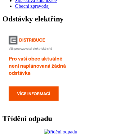
Splašková kanalizace
Obecní zpravodaj
Odstávky elektřiny
Třídění odpadu