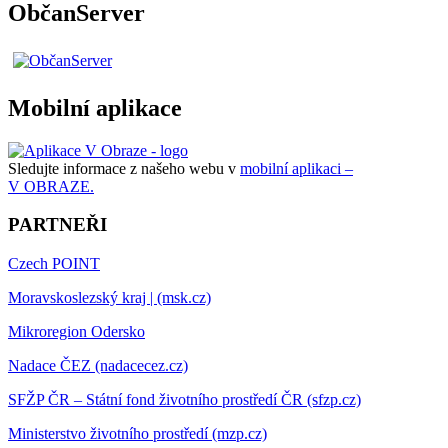
ObčanServer
Mobilní aplikace
Sledujte informace z našeho webu v
mobilní aplikaci –
V OBRAZE.
PARTNEŘI
Czech POINT
Moravskoslezský kraj | (msk.cz)
Mikroregion Odersko
Nadace ČEZ (nadacecez.cz)
SFŽP ČR – Státní fond životního prostředí ČR (sfzp.cz)
Ministerstvo životního prostředí (mzp.cz)