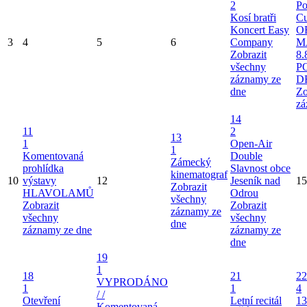
2
Po
Kosí bratři
Cu
Koncert Easy
O
3
4
5
6
Company
M
Zobrazit
8.
všechny
P
záznamy ze
D
dne
Zo
zá
14
11
2
13
1
Open-Air
1
Komentovaná
Double
Zámecký
prohlídka
Slavnost obce
kinematograf
10
výstavy
12
Jeseník nad
15
Zobrazit
HLAVOLAMŮ
Odrou
všechny
Zobrazit
Zobrazit
záznamy ze
všechny
všechny
dne
záznamy ze dne
záznamy ze
dne
19
1
18
21
22
VYPRODÁNO
1
1
4
/ /
Otevření
Letní recitál
13
Komentovaná