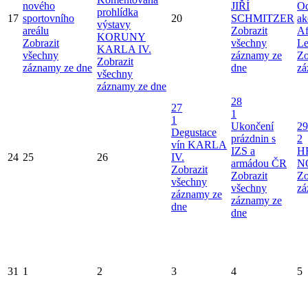
nového
JIŘÍ
Od
prohlídka
17
sportovního
20
SCHMITZER
ak
výstavy
areálu
Zobrazit
Af
KORUNY
Zobrazit
všechny
Le
KARLA IV.
všechny
záznamy ze
Zo
Zobrazit
záznamy ze dne
dne
zá
všechny
záznamy ze dne
28
27
1
1
Ukončení
29
Degustace
prázdnin s
2
vín KARLA
IZS a
H
24
25
26
IV.
armádou ČR
N
Zobrazit
Zobrazit
Zo
všechny
všechny
zá
záznamy ze
záznamy ze
dne
dne
31
1
2
3
4
5