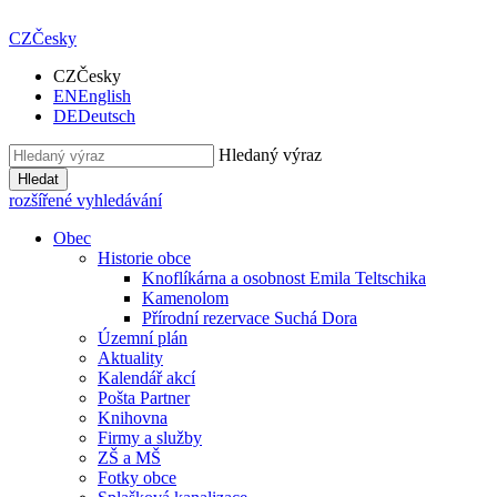
CZ
Česky
CZ
Česky
EN
English
DE
Deutsch
Hledaný výraz
Hledat
rozšířené vyhledávání
Obec
Historie obce
Knoflíkárna a osobnost Emila Teltschika
Kamenolom
Přírodní rezervace Suchá Dora
Územní plán
Aktuality
Kalendář akcí
Pošta Partner
Knihovna
Firmy a služby
ZŠ a MŠ
Fotky obce