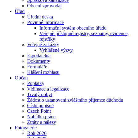
Splašková kanalizace
Obecní zpravodaj
Úřad
Úřední deska
Povinné informace
Informační systém obecního úřadu
Veřejně přístupné registry, seznamy, evidence,
rejstříky
Veřejné zakázky
Vyhlášené výzvy
E-podatelna
Dokumenty
Formuláře
Hlášení rozhlasu
Občan
Poplatky
Vidimace a legalizace
Trvalý pobyt
Žádost o ustanovení zvláštního příjemce důchodu
Číslo popisné
Czech Point
Nabídka práce
Ztráty a nálezy
Fotogalerie
Rok 2026