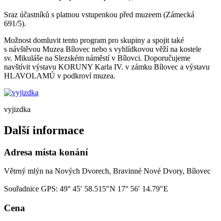
Sraz účastníků s platnou vstupenkou před muzeem (Zámecká
691/5).
Možnost domluvit tento program pro skupiny a spojit také
s návštěvou Muzea Bílovec nebo s vyhlídkovou věží na kostele
sv. Mikuláše na Slezském náměstí v Bílovci. Doporučujeme
navštívit výstavu KORUNY Karla IV. v zámku Bílovec a výstavu
HLAVOLAMŮ v podkroví muzea.
vyjizdka
Další informace
Adresa místa konání
Větrný mlýn na Nových Dvorech, Bravinné Nové Dvory, Bílovec
Souřadnice GPS:
49° 45′ 58.515″N 17° 56′ 14.79″E
Cena