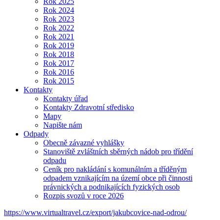
Rok 2025
Rok 2024
Rok 2023
Rok 2022
Rok 2021
Rok 2019
Rok 2018
Rok 2017
Rok 2016
Rok 2015
Kontakty
Kontakty úřad
Kontakty Zdravotní středisko
Mapy
Napište nám
Odpady
Obecně závazné vyhlášky
Stanoviště zvláštních sběrných nádob pro třídění
odpadu
Ceník pro nakládání s komunálním a tříděným
odpadem vznikajícím na území obce při činnosti
právnických a podnikajících fyzických osob
Rozpis svozů v roce 2026
https://www.virtualtravel.cz/export/jakubcovice-nad-odrou/