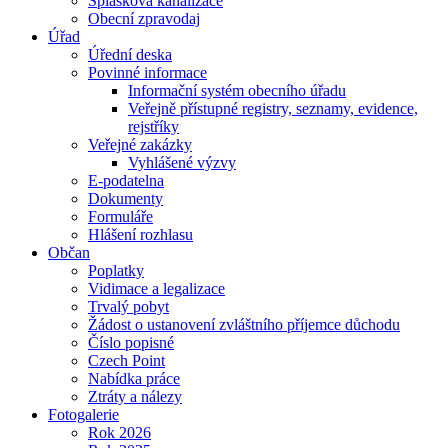
Splašková kanalizace
Obecní zpravodaj
Úřad
Úřední deska
Povinné informace
Informační systém obecního úřadu
Veřejně přístupné registry, seznamy, evidence,
rejstříky
Veřejné zakázky
Vyhlášené výzvy
E-podatelna
Dokumenty
Formuláře
Hlášení rozhlasu
Občan
Poplatky
Vidimace a legalizace
Trvalý pobyt
Žádost o ustanovení zvláštního příjemce důchodu
Číslo popisné
Czech Point
Nabídka práce
Ztráty a nálezy
Fotogalerie
Rok 2026