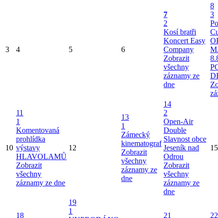
8
7
3
2
Po
Kosí bratři
Cu
Koncert Easy
O
3
4
5
6
Company
M
Zobrazit
8.
všechny
P
záznamy ze
D
dne
Zo
zá
14
11
2
13
1
Open-Air
1
Komentovaná
Double
Zámecký
prohlídka
Slavnost obce
kinematograf
10
výstavy
12
Jeseník nad
15
Zobrazit
HLAVOLAMŮ
Odrou
všechny
Zobrazit
Zobrazit
záznamy ze
všechny
všechny
dne
záznamy ze dne
záznamy ze
dne
19
1
18
21
22