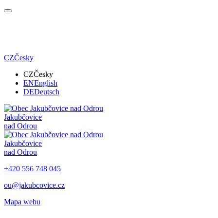
CZ
Česky
CZ
Česky
EN
English
DE
Deutsch
Jakubčovice
nad Odrou
Jakubčovice
nad Odrou
+420 556 748 045
ou@jakubcovice.cz
Mapa webu