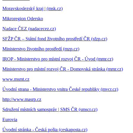
Moravskoslezský kraj | (msk.cz)
Mikroregion Odersko
Nadace ČEZ (nadacecez.cz)
SFŽP ČR – Státní fond životního prostředí ČR (sfzp.cz)
Ministerstvo životního prostředí (mzp.cz)
IROP - Ministerstvo pro místní rozvoj ČR - Úvod (mmr.cz)
Ministerstvo pro místní rozvoj ČR - Domovská stránka (mmr.cz)
www.msmt.cz
Úvodní strana - Ministerstvo vnitra České republiky (mvcr.cz)
http://www.masrp.cz
Sdružení místních samospráv | SMS ČR (smscr.cz)
Eurovia
Úvodní stránka - Česká pošta (ceskaposta.cz)