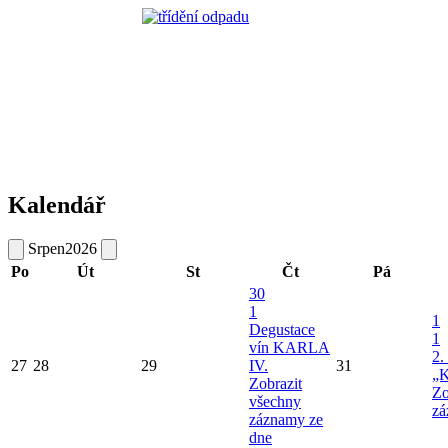
Kalendář
Srpen
2026
Po
Út
St
Čt
Pá
30
1
1
Degustace
1
vín KARLA
2.
27
28
29
IV.
31
„K
Zobrazit
Zo
všechny
zá
záznamy ze
dne