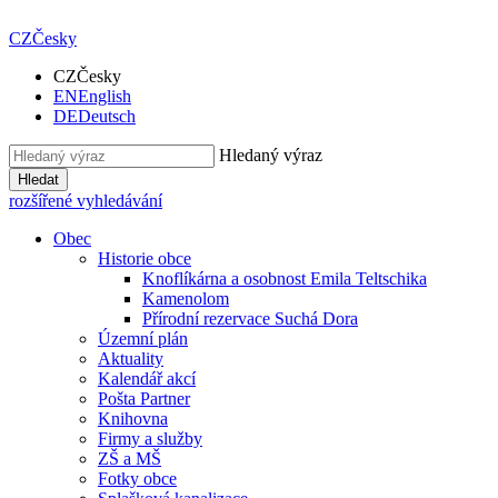
CZ
Česky
CZ
Česky
EN
English
DE
Deutsch
Hledaný výraz
Hledat
rozšířené vyhledávání
Obec
Historie obce
Knoflíkárna a osobnost Emila Teltschika
Kamenolom
Přírodní rezervace Suchá Dora
Územní plán
Aktuality
Kalendář akcí
Pošta Partner
Knihovna
Firmy a služby
ZŠ a MŠ
Fotky obce