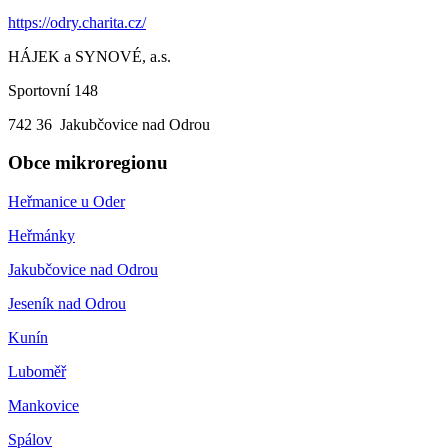
https://odry.charita.cz/
HÁJEK a SYNOVÉ, a.s.
Sportovní 148
742 36 Jakubčovice nad Odrou
Obce mikroregionu
Heřmanice u Oder
Heřmánky
Jakubčovice nad Odrou
Jeseník nad Odrou
Kunín
Luboměř
Mankovice
Spálov