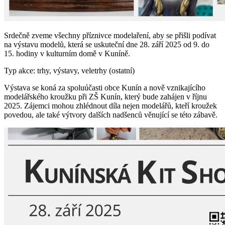
Srdečně zveme všechny příznivce modelaření, aby se přišli podívat
na výstavu modelů, která se uskuteční dne 28. září 2025 od 9. do
15. hodiny v kulturním domě v Kuníně.
Typ akce: trhy, výstavy, veletrhy (ostatní)
Výstava se koná za spoluúčasti obce Kunín a nově vznikajícího
modelářského kroužku při ZŠ Kunín, který bude zahájen v říjnu
2025. Zájemci mohou zhlédnout díla nejen modelářů, kteří kroužek
povedou, ale také výtvory dalších nadšenců věnující se této zábavě.