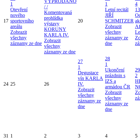
VYPRODÁNO
1
1
4
/ /
Otevření
Letní recitál
13
Komentovaná
nového
JIŘÍ
Od
prohlídka
17
sportovního
20
SCHMITZER
ak
výstavy
areálu
Zobrazit
Af
KORUNY
Zobrazit
všechny
Le
KARLA IV.
všechny
záznamy ze
Zo
Zobrazit
záznamy ze dne
dne
zá
všechny
záznamy ze dne
28
27
1
1
Ukončení
29
Degustace
prázdnin s
2
vín KARLA
IZS a
H
24
25
26
IV.
armádou ČR
N
Zobrazit
Zobrazit
Zo
všechny
všechny
zá
záznamy ze
záznamy ze
dne
dne
31
1
2
3
4
5