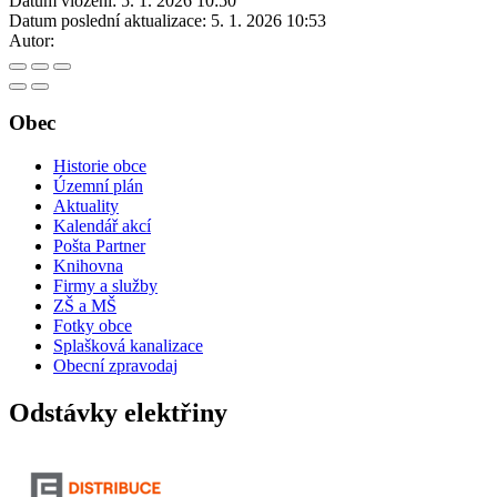
Datum vložení:
5. 1. 2026 10:50
Datum poslední aktualizace:
5. 1. 2026 10:53
Autor:
Obec
Historie obce
Územní plán
Aktuality
Kalendář akcí
Pošta Partner
Knihovna
Firmy a služby
ZŠ a MŠ
Fotky obce
Splašková kanalizace
Obecní zpravodaj
Odstávky elektřiny