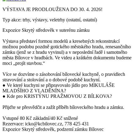
VÝSTAVA JE PRODLOUŽENA DO 30. 4. 2026!
Typ akce: trhy, výstavy, veletrhy (ostatní, ostatní)
Expozice Skrytý středověk v suterénu zámku
Výstava představí formou modelů a kresebných rekonstrukcí
možnou podobu pozdně gotického městského hradu, renesančního
zámku (jenž se z hradu vyvinul) a v neposlední řadě i samotného
města Bílovce v hradbách. Ve videu a krátkém dokumentu budeme
moci „projít stavbou.“
Více se dozvíme o zásobování bílovecké kuchyně, o pravidlech
stravování a stolování a o dobové podobě kuchyní.
● Ve které kuchyni se připravovalo jídlo pro MIKULÁŠE
MLADŠÍHO Z VLADĚNÍNA?
● Kde pro KRISTÝNU PRAŽMOVOU Z BÍLKOVA?
Přijďte se přesvědčit a zažít příběh bíloveckého hradu a zámku.
Vstupné 80 Kč základní/40 Kč snížené
Rezervace: icko@kcbilovec.cz, 778 425 431
Expozice Skrytý středověk, podzemí zámku Bílovec