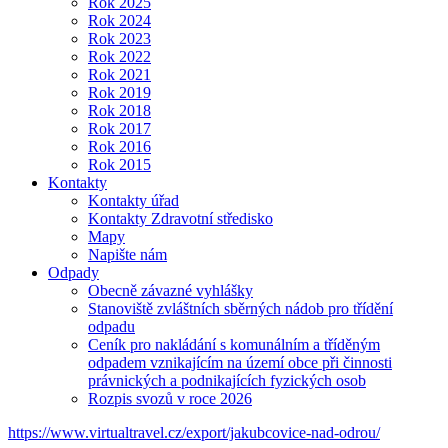
Rok 2025
Rok 2024
Rok 2023
Rok 2022
Rok 2021
Rok 2019
Rok 2018
Rok 2017
Rok 2016
Rok 2015
Kontakty
Kontakty úřad
Kontakty Zdravotní středisko
Mapy
Napište nám
Odpady
Obecně závazné vyhlášky
Stanoviště zvláštních sběrných nádob pro třídění
odpadu
Ceník pro nakládání s komunálním a tříděným
odpadem vznikajícím na území obce při činnosti
právnických a podnikajících fyzických osob
Rozpis svozů v roce 2026
https://www.virtualtravel.cz/export/jakubcovice-nad-odrou/