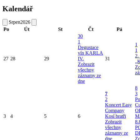
Kalendář
Srpen
2026
Po
Út
St
Čt
Pá
30
1
1
Degustace
1
vín KARLA
2.
27
28
29
IV.
31
„K
Zobrazit
Zo
všechny
zá
záznamy ze
dne
8
7
3
2
Po
Koncert Easy
Cu
Company
O
3
4
5
6
Kosí bratři
M
Zobrazit
8.
všechny
P
záznamy ze
D
dne
Zo