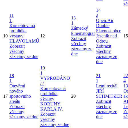
zá
14
11
2
13
1
Open-Air
1
Komentovaná
Double
Zámecký
prohlídka
Slavnost obce
kinematograf
10
výstavy
12
Jeseník nad
15
Zobrazit
HLAVOLAMŮ
Odrou
všechny
Zobrazit
Zobrazit
záznamy ze
všechny
všechny
dne
záznamy ze dne
záznamy ze
dne
19
1
18
21
22
VYPRODÁNO
1
1
4
/ /
Otevření
Letní recitál
13
Komentovaná
nového
JIŘÍ
Od
prohlídka
17
sportovního
20
SCHMITZER
ak
výstavy
areálu
Zobrazit
Af
KORUNY
Zobrazit
všechny
Le
KARLA IV.
všechny
záznamy ze
Zo
Zobrazit
záznamy ze dne
dne
zá
všechny
záznamy ze dne