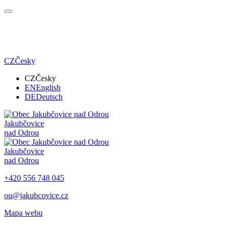
CZ
Česky
CZ
Česky
EN
English
DE
Deutsch
Jakubčovice
nad Odrou
Jakubčovice
nad Odrou
+420 556 748 045
ou@jakubcovice.cz
Mapa webu