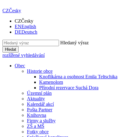
CZ
Česky
CZ
Česky
EN
English
DE
Deutsch
Hledaný výraz
Hledat
rozšířené vyhledávání
Obec
Historie obce
Knoflíkárna a osobnost Emila Teltschika
Kamenolom
Přírodní rezervace Suchá Dora
Územní plán
Aktuality
Kalendář akcí
Pošta Partner
Knihovna
Firmy a služby
ZŠ a MŠ
Fotky obce