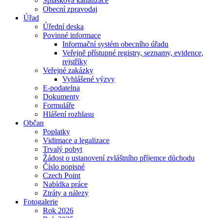
Splašková kanalizace
Obecní zpravodaj
Úřad
Úřední deska
Povinné informace
Informační systém obecního úřadu
Veřejně přístupné registry, seznamy, evidence,
rejstříky
Veřejné zakázky
Vyhlášené výzvy
E-podatelna
Dokumenty
Formuláře
Hlášení rozhlasu
Občan
Poplatky
Vidimace a legalizace
Trvalý pobyt
Žádost o ustanovení zvláštního příjemce důchodu
Číslo popisné
Czech Point
Nabídka práce
Ztráty a nálezy
Fotogalerie
Rok 2026