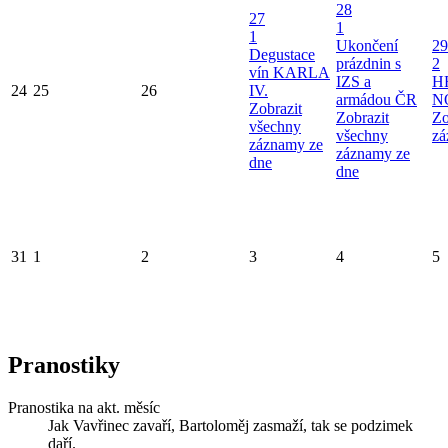
28
27
1
1
Ukončení
29
Degustace
prázdnin s
2
vín KARLA
IZS a
H
24
25
26
IV.
armádou ČR
N
Zobrazit
Zobrazit
Zo
všechny
všechny
zá
záznamy ze
záznamy ze
dne
dne
31
1
2
3
4
5
Pranostiky
Pranostika na akt. měsíc
Jak Vavřinec zavaří, Bartoloměj zasmaží, tak se podzimek
daří.